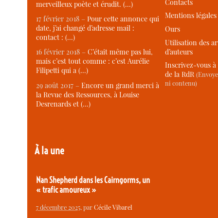
Contacts
merveilleux poète et érudit. (…)
Mentions légales
17 février 2018 –
Pour cette annonce qui
date, j’ai changé d’adresse mail :
Ours
contact : (…)
Utilisation des ar
d’auteurs
16 février 2018 –
C’était même pas lui,
mais c’est tout comme : c’est Aurélie
Inscrivez-vous à 
Filipetti qui a (…)
de la RdR
(Envoye
ni contenu)
29 août 2017 –
Encore un grand merci à
la Revue des Ressources, à Louise
Desrenards et (…)
À la une
Nan Shepherd dans les Cairngorms, un
« trafic amoureux »
7 décembre 2025
, par
Cécile Vibarel