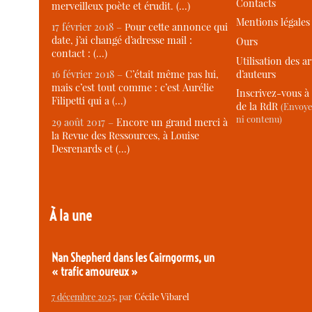
Contacts
merveilleux poète et érudit. (…)
Mentions légales
17 février 2018 –
Pour cette annonce qui
date, j’ai changé d’adresse mail :
Ours
contact : (…)
Utilisation des ar
d’auteurs
16 février 2018 –
C’était même pas lui,
mais c’est tout comme : c’est Aurélie
Inscrivez-vous à 
Filipetti qui a (…)
de la RdR
(Envoye
ni contenu)
29 août 2017 –
Encore un grand merci à
la Revue des Ressources, à Louise
Desrenards et (…)
À la une
Nan Shepherd dans les Cairngorms, un
« trafic amoureux »
7 décembre 2025
, par
Cécile Vibarel