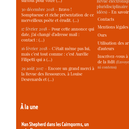
surtout pour votre (…)
Revue électroniqu
pluridisciplinaire 
30 décembre 2018 –
Bravo !
idées) -
En savoi
Somptueuse et riche présentation de ce
Contacts
merveilleux poète et érudit. (…)
Mentions légales
17 février 2018 –
Pour cette annonce qui
date, j’ai changé d’adresse mail :
Ours
contact : (…)
Utilisation des ar
d’auteurs
16 février 2018 –
C’était même pas lui,
mais c’est tout comme : c’est Aurélie
Inscrivez-vous à 
Filipetti qui a (…)
de la RdR
(Envoye
ni contenu)
29 août 2017 –
Encore un grand merci à
la Revue des Ressources, à Louise
Desrenards et (…)
À la une
Nan Shepherd dans les Cairngorms, un