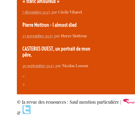
« trafic amoureux »
7 décembre 2025
, par
Cécile Vibarel
Pierre Mottron - I almost died
23 novembre 2025
, par
Pierre Mottron
CASTERUS OUEST, un portrait de mon
père.
29 septembre 2025
, par
Nicolas Losson
<
>
© la revue des ressources : Sauf mention particulière |
&