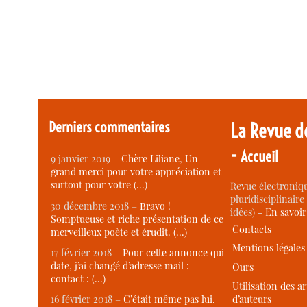
Derniers commentaires
La Revue d
-
Accueil
9 janvier 2019 –
Chère Liliane, Un
grand merci pour votre appréciation et
surtout pour votre (…)
Revue électroniqu
pluridisciplinaire 
30 décembre 2018 –
Bravo !
idées) -
En savoi
Somptueuse et riche présentation de ce
Contacts
merveilleux poète et érudit. (…)
Mentions légales
17 février 2018 –
Pour cette annonce qui
date, j’ai changé d’adresse mail :
Ours
contact : (…)
Utilisation des ar
d’auteurs
16 février 2018 –
C’était même pas lui,