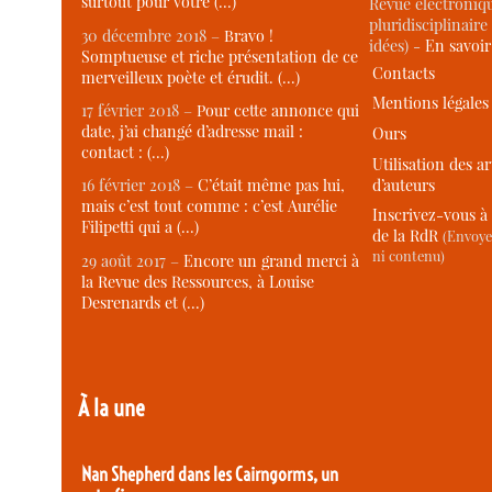
surtout pour votre (…)
Revue électroniqu
pluridisciplinaire 
30 décembre 2018 –
Bravo !
idées) -
En savoi
Somptueuse et riche présentation de ce
Contacts
merveilleux poète et érudit. (…)
Mentions légales
17 février 2018 –
Pour cette annonce qui
date, j’ai changé d’adresse mail :
Ours
contact : (…)
Utilisation des ar
d’auteurs
16 février 2018 –
C’était même pas lui,
mais c’est tout comme : c’est Aurélie
Inscrivez-vous à 
Filipetti qui a (…)
de la RdR
(Envoye
ni contenu)
29 août 2017 –
Encore un grand merci à
la Revue des Ressources, à Louise
Desrenards et (…)
À la une
Nan Shepherd dans les Cairngorms, un