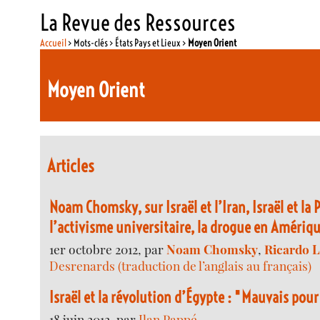
La Revue des Ressources
Accueil
> Mots-clés > États Pays et Lieux >
Moyen Orient
Moyen Orient
Articles
Noam Chomsky, sur Israël et l’Iran, Israël et la 
l’activisme universitaire, la drogue en Amériq
1er octobre 2012, par
Noam Chomsky
,
Ricardo 
Desrenards (traduction de l’anglais au français)
Israël et la révolution d’Égypte : "Mauvais pour 
18 juin 2012, par
Ilan Pappé