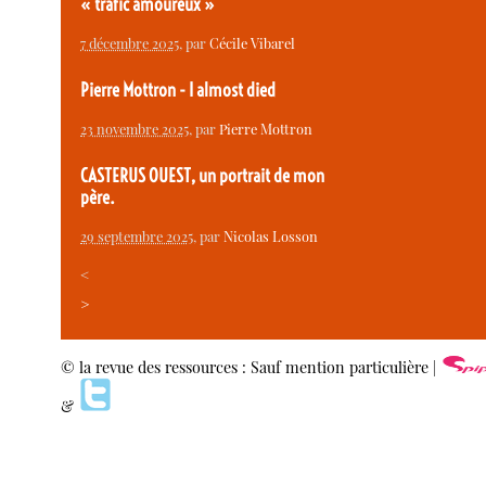
« trafic amoureux »
7 décembre 2025
, par
Cécile Vibarel
Pierre Mottron - I almost died
23 novembre 2025
, par
Pierre Mottron
CASTERUS OUEST, un portrait de mon
père.
29 septembre 2025
, par
Nicolas Losson
<
>
© la revue des ressources : Sauf mention particulière |
&