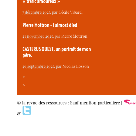
« trafic amoureux »
7 décembre 2025
, par
Cécile Vibarel
Pierre Mottron - I almost died
23 novembre 2025
, par
Pierre Mottron
CASTERUS OUEST, un portrait de mon
père.
29 septembre 2025
, par
Nicolas Losson
<
>
© la revue des ressources : Sauf mention particulière |
&