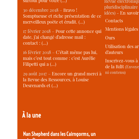
surtout pour votre (…)
Revue électroniqu
pluridisciplinaire 
30 décembre 2018 –
Bravo !
idées) -
En savoi
Somptueuse et riche présentation de ce
Contacts
merveilleux poète et érudit. (…)
Mentions légales
17 février 2018 –
Pour cette annonce qui
date, j’ai changé d’adresse mail :
Ours
contact : (…)
Utilisation des ar
d’auteurs
16 février 2018 –
C’était même pas lui,
mais c’est tout comme : c’est Aurélie
Inscrivez-vous à 
Filipetti qui a (…)
de la RdR
(Envoye
ni contenu)
29 août 2017 –
Encore un grand merci à
la Revue des Ressources, à Louise
Desrenards et (…)
À la une
Nan Shepherd dans les Cairngorms, un