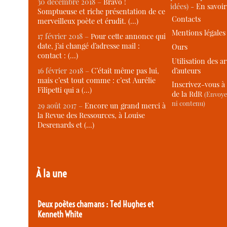
30 décembre 2018 –
Bravo !
idées) -
En savoi
Somptueuse et riche présentation de ce
Contacts
merveilleux poète et érudit. (…)
Mentions légales
17 février 2018 –
Pour cette annonce qui
date, j’ai changé d’adresse mail :
Ours
contact : (…)
Utilisation des ar
d’auteurs
16 février 2018 –
C’était même pas lui,
mais c’est tout comme : c’est Aurélie
Inscrivez-vous à 
Filipetti qui a (…)
de la RdR
(Envoye
ni contenu)
29 août 2017 –
Encore un grand merci à
la Revue des Ressources, à Louise
Desrenards et (…)
À la une
Deux poètes chamans : Ted Hughes et
Kenneth White