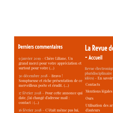
Derniers commentaires
La Revue d
-
Accueil
9 janvier 2019 –
Chère Liliane, Un
grand merci pour votre appréciation et
surtout pour votre (…)
Revue électroniqu
pluridisciplinaire 
30 décembre 2018 –
Bravo !
idées) -
En savoi
Somptueuse et riche présentation de ce
Contacts
merveilleux poète et érudit. (…)
Mentions légales
17 février 2018 –
Pour cette annonce qui
date, j’ai changé d’adresse mail :
Ours
contact : (…)
Utilisation des ar
d’auteurs
16 février 2018 –
C’était même pas lui,