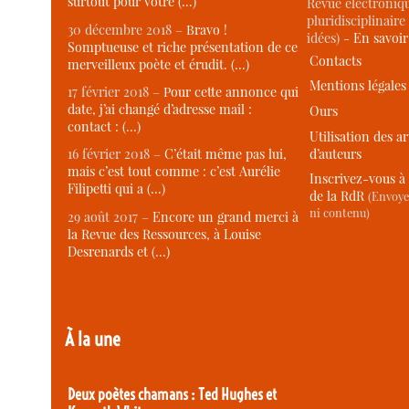
surtout pour votre (…)
Revue électroniqu
pluridisciplinaire 
30 décembre 2018 –
Bravo !
idées) -
En savoi
Somptueuse et riche présentation de ce
Contacts
merveilleux poète et érudit. (…)
Mentions légales
17 février 2018 –
Pour cette annonce qui
date, j’ai changé d’adresse mail :
Ours
contact : (…)
Utilisation des ar
d’auteurs
16 février 2018 –
C’était même pas lui,
mais c’est tout comme : c’est Aurélie
Inscrivez-vous à 
Filipetti qui a (…)
de la RdR
(Envoye
ni contenu)
29 août 2017 –
Encore un grand merci à
la Revue des Ressources, à Louise
Desrenards et (…)
À la une
Deux poètes chamans : Ted Hughes et