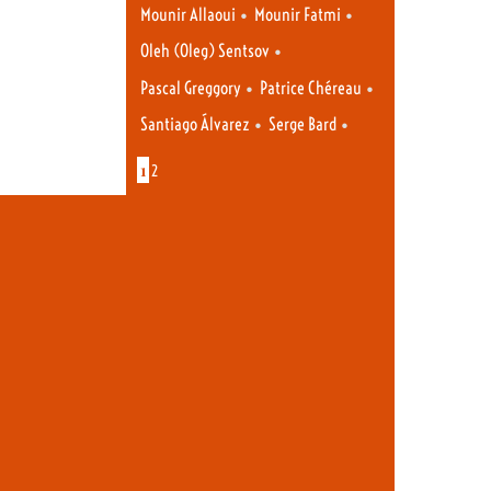
•
•
Mounir Allaoui
Mounir Fatmi
•
Oleh (Oleg) Sentsov
•
•
Pascal Greggory
Patrice Chéreau
•
•
Santiago Álvarez
Serge Bard
1
2