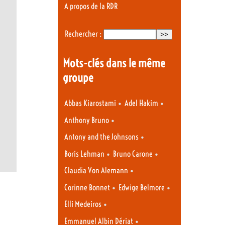
A propos de la RDR
Rechercher :
Mots-clés dans le même
groupe
•
•
Abbas Kiarostami
Adel Hakim
•
Anthony Bruno
•
Antony and the Johnsons
•
•
Boris Lehman
Bruno Carone
•
Claudia Von Alemann
•
•
Corinne Bonnet
Edwige Belmore
•
Elli Medeiros
•
Emmanuel Albin Dériat