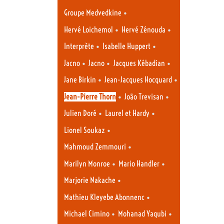
•
Groupe Medvedkine
•
•
Hervé Loichemol
Hervé Zénouda
•
•
Interprète
Isabelle Huppert
•
•
•
Jacno
Jacno
Jacques Kébadian
•
•
Jane Birkin
Jean-Jacques Hocquard
•
•
Jean-Pierre Thorn
João Trevisan
•
•
Julien Doré
Laurel et Hardy
•
Lionel Soukaz
•
Mahmoud Zemmouri
•
•
Marilyn Monroe
Mario Handler
•
Marjorie Nakache
•
Mathieu Kleyebe Abonnenc
•
•
Michael Cimino
Mohanad Yaqubi