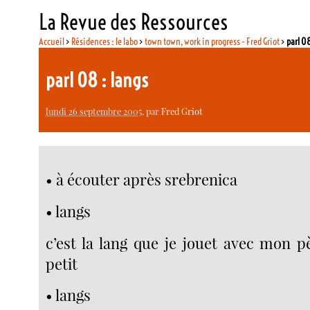
La Revue des Ressources
Accueil
>
Résidences : le labo
>
town town, work in progress - Fred Griot
>
parl 08
parl 08 : langs
lundi 26 septembre 2005
, par
Fred Griot
• à écouter après srebrenica
• langs
c’est la lang que je jouet avec mon p
petit
• langs