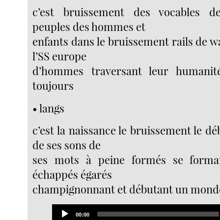
c’est bruissement des vocables d
peuples des hommes et
enfants dans le bruissement rails de 
l’SS europe
d’hommes traversant leur humanit
toujours
• langs
c’est la naissance le bruissement le dé
de ses sons de
ses mots à peine formés se forma
échappés égarés
champignonnant et débutant un mond
Audio
Current
00:00
Player
time