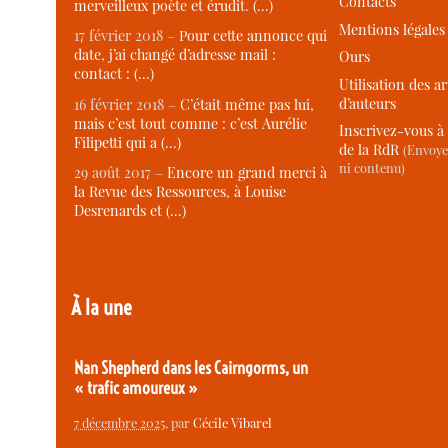
Contacts
merveilleux poète et érudit. (…)
Mentions légales
17 février 2018 –
Pour cette annonce qui
date, j’ai changé d’adresse mail :
Ours
contact : (…)
Utilisation des ar
d’auteurs
16 février 2018 –
C’était même pas lui,
mais c’est tout comme : c’est Aurélie
Inscrivez-vous à 
Filipetti qui a (…)
de la RdR
(Envoye
ni contenu)
29 août 2017 –
Encore un grand merci à
la Revue des Ressources, à Louise
Desrenards et (…)
À la une
Nan Shepherd dans les Cairngorms, un
« trafic amoureux »
7 décembre 2025
, par
Cécile Vibarel