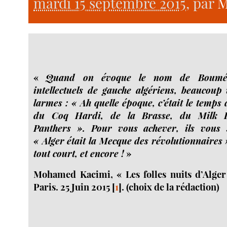
mardi 15 septembre 2015
, par
M
«
Quand on évoque le nom de Bouméd
intellectuels de gauche algériens, beaucou
larmes : « Ah quelle époque, c’était le temps
du Coq Hardi, de la Brasse, du Milk B
Panthers ». Pour vous achever, ils vous 
« Alger était la Mecque des révolutionnaires 
tout court, et encore !
»
Mohamed Kacimi, « Les folles nuits d’Alger
Paris. 25 Juin 2015
[
1
]
. (choix de la rédaction)