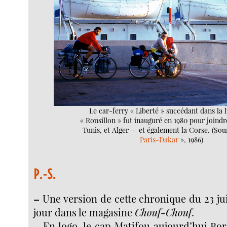
Le car-ferry « Liberté » succédant dans la 
« Rousillon » fut inauguré en 1980 pour joindr
Tunis, et Alger — et également la Corse. (Sou
Paris-Dakar
», 1986)
P.-S.
–
Une version de cette chronique du 23 j
jour dans le magasine
Chouf-Chouf
.
–
En logo, le cap Matifou aujourd’hui Bor