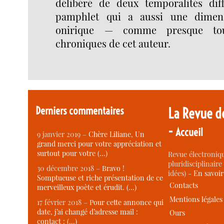
délibéré de deux temporalités dif
pamphlet qui a aussi une dimen
onirique — comme presque tou
chroniques de cet auteur.
Derniers commentaires
La Revue d
-
Accueil
9 janvier 2019 –
Chère Liliane, Un
grand merci pour votre appréciation et
surtout pour votre (…)
Revue électroniqu
pluridisciplinaire 
30 décembre 2018 –
Bravo !
idées) -
En savoi
Somptueuse et riche présentation de ce
Contacts
merveilleux poète et érudit. (…)
Mentions légales
17 février 2018 –
Pour cette annonce qui
date, j’ai changé d’adresse mail :
Ours
contact : (…)