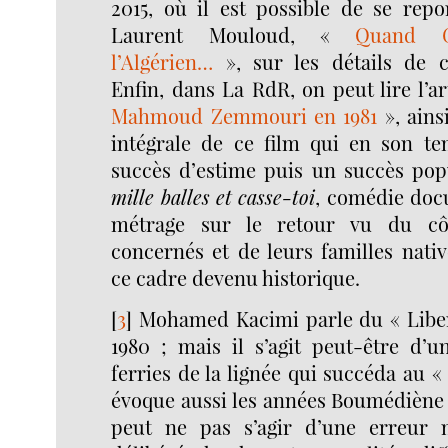
2015, où il est possible de se repor
Laurent Mouloud, «
Quand G
l’Algérien…
», sur les détails de c
Enfin, dans La RdR, on peut lire l’ar
Mahmoud Zemmouri en 1981
», ains
intégrale de ce film qui en son t
succès d’estime puis un succès pop
mille balles et casse-toi
, comédie doc
métrage sur le retour vu du côt
concernés et de leurs familles nativ
ce cadre devenu historique.
[
3
]
Mohamed Kacimi parle du « Liber
1980 ; mais il s’agit peut-être d’u
ferries de la lignée qui succéda au « 
évoque aussi les années Boumédiène 
peut ne pas s’agir d’une erreur