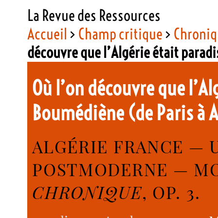
La Revue des Ressources
Accueil
>
Champ critique
>
Chroniq
découvre que l’Algérie était para
Où l’on découvre que l’Al
Boumédiène (de Paris à 
ALGÉRIE FRANCE — 
POSTMODERNE — MO
CHRONIQUE
, OP. 3.