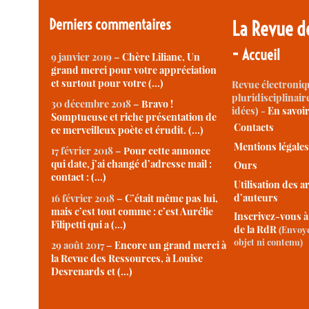
Derniers commentaires
La Revue d
-
Accueil
9 janvier 2019 –
Chère Liliane, Un
grand merci pour votre appréciation
et surtout pour votre (…)
Revue électroniq
pluridisciplinaire
30 décembre 2018 –
Bravo !
idées) -
En savoi
Somptueuse et riche présentation de
Contacts
ce merveilleux poète et érudit. (…)
Mentions légale
17 février 2018 –
Pour cette annonce
qui date, j’ai changé d’adresse mail :
Ours
contact : (…)
Utilisation des ar
d’auteurs
16 février 2018 –
C’était même pas lui,
mais c’est tout comme : c’est Aurélie
Inscrivez-vous à
Filipetti qui a (…)
de la RdR
(Envoye
objet ni contenu)
29 août 2017 –
Encore un grand merci à
la Revue des Ressources, à Louise
Desrenards et (…)