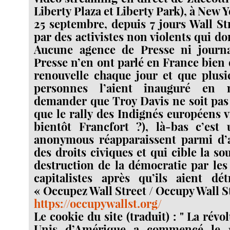
Liberty Plaza et Liberty Park), à New 
25 septembre, depuis 7 jours Wall St
par des activistes non violents qui d
Aucune agence de Presse ni journ
Presse n’en ont parlé en France bien 
renouvelle chaque jour et que plusi
personnes l’aient inauguré en 
demander que Troy Davis ne soit pas
que le rally des Indignés européens v
bientôt Francfort ?), là-bas c’est 
anonymous réapparaissent parmi d’au
des droits civiques et qui cible la s
destruction de la démocratie par le
capitalistes après qu’ils aient dét
«
Occupez Wall Street / Occupy Wall S
https://occupywallst.org/
Le cookie du site (traduit) : " La révo
Unis d’Amérique a commencé le 1