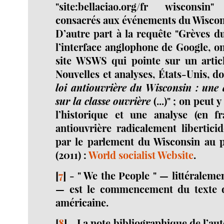
"site:bellaciao.org/fr wisconsi
consacrés aux événements du Wiscon
D’autre part à la requête "Grèves d
l’interface anglophone de Google, on
site WSWS qui pointe sur un artic
Nouvelles et analyses, États-Unis, don
loi antiouvrière du Wisconsin : une 
sur la classe ouvrière
(...)" ; on peut 
l’historique et une analyse (en fr
antiouvrière radicalement libertici
par le parlement du Wisconsin au 
(2011) :
World socialist Website
.
[
7
]
-
" We the People " — littéralemen
— est le commencement du texte de
américaine
.
[
8
]
-
La note bibliographique de l’aut