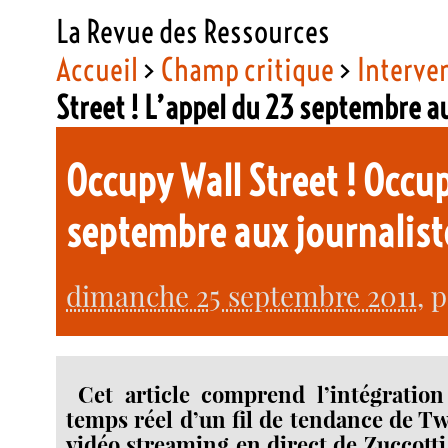
La Revue des Ressources
Accueil
>
Champ critique
>
Interve
Street ! L’appel du 23 septembre 
Occupy Wall Street ! Occup
septembre aux journalist
dimanche 25 septembre 2011
, 
Cet article comprend l’intégratio
temps réel d’un fil de tendance de Tw
vidéo streaming en direct de Zuccot