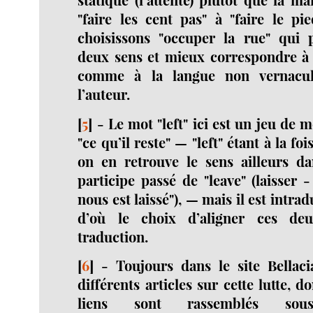
"faire les cent pas" à "faire le pi
choisissons "occuper la rue" qui p
deux sens et mieux correspondre à l
comme à la langue non vernacula
l’auteur
.
[
5
]
-
Le mot "left" ici est un jeu de 
"ce qu’il reste" — "left" étant à la f
on en retrouve le sens ailleurs dan
participe passé de "leave" (laisser -
nous est laissé"), — mais il est intrad
d’où le choix d’aligner ces de
traduction
.
[
6
]
-
Toujours dans le site Bellaci
différents articles sur cette lutte, do
liens sont rassemblés so