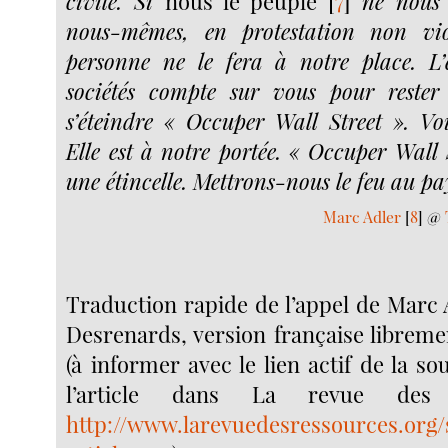
civile. Si
nous le peuple
[
7
]
ne nous
nous-mêmes, en protestation non viol
personne ne le fera à notre place. L’
sociétés compte sur vous pour rester 
s’éteindre « Occuper Wall Street ». Vo
Elle est à notre portée. « Occuper Wall 
une étincelle. Mettrons-nous le feu au pa
Marc Adler
[
8
]
@
Traduction rapide de l’appel de Marc 
Desrenards, version française libreme
(à informer avec le lien actif de la so
l’article dans La revue des 
http://www.larevuedesressources.org/