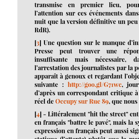
transmise en premier lieu, pou
l’attention sur ces événements dans
nuit que la version définitive un peu
RdR).
[
3
]
Une question sur le manque d’in
Presse peut trouver une répon
insuffisante mais nécessaire, 
l’arrestation des journalistes par la p
apparaît à genoux et regardant l’obje
suivante :
http://goo.gl/G71wc
, jou
d’après un correspondant critique à
réel de
Occupy sur Rue 89
, que nous
[
4
]
-
Littéralement "hit the street" e
en français "battre le pavé", mais la
expression en français peut aussi sig
statique (l’attente) plutôt que la ma