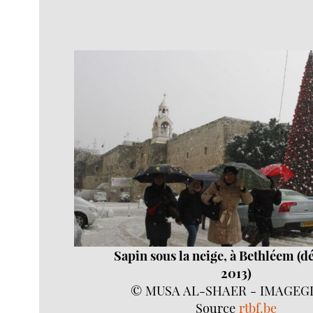
Sapin sous la neige, à Bethléem (
2013)
© MUSA AL-SHAER - IMAGEG
Source
rtbf.be