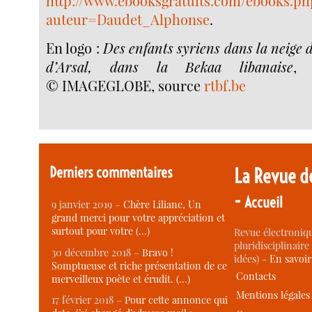
http://www.ebooksgratuits.com/ebooks.ph
auteur=Daudet_Alphonse
.
En logo :
Des enfants syriens dans la neige 
d’Arsal, dans la Bekaa libanaise
, 
© IMAGEGLOBE, source
rtbf.be
Derniers commentaires
La Revue d
-
Accueil
9 janvier 2019 –
Chère Liliane, Un
grand merci pour votre appréciation et
surtout pour votre (…)
Revue électroniqu
pluridisciplinaire 
30 décembre 2018 –
Bravo !
idées) -
En savoi
Somptueuse et riche présentation de ce
Contacts
merveilleux poète et érudit. (…)
Mentions légales
17 février 2018 –
Pour cette annonce qui