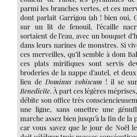
parmi les branches vertes, et ces mer
dont parlait Garrigou (ah ! bien oui, G
sur un lit de fenouil, l’écaille na
sortaient de l’eau, avec un bouquet d
dans leurs narines de monstres. Si vive
ces merveilles, qu’il semble à dom Ba
ces plats mirifiques sont servis de
broderies de la nappe d’autel, et deux 
lieu de
Dominus vobiscum
! il se su
Benedicite
. À part ces légères méprise
débite son office très consciencieuse
une ligne, sans omettre une génufl
marche assez bien jusqu’à la fin de la
car vous savez que le jour de Noël l
doit célébrer trois messes consécutive