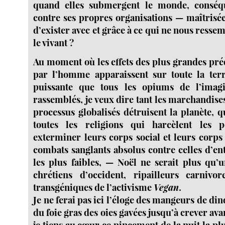
quand elles submergent le monde, conséq
contre ses propres organisations — maîtrisée
d’exister avec et grâce à ce qui ne nous ressem
le vivant ?
Au moment où les effets des plus grandes pr
par l’homme apparaissent sur toute la ter
puissante que tous les opiums de l’imagi
rassemblés, je veux dire tant les marchandises
processus globalisés détruisent la planète, 
toutes les religions qui harcèlent les p
exterminer leurs corps social et leurs corps
combats sanglants absolus contre celles d’en
les plus faibles, — Noël ne serait plus qu’
chrétiens d’occident, ripailleurs carniv
transgéniques de l’activisme
Vegan
.
Je ne ferai pas ici l’éloge des mangeurs de din
du foie gras des oies gavées jusqu’à crever ava
je tiens au cœur ce pincement de la nuit la pl