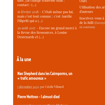
date, j’ai changé d’adresse mail :
Ours
contact : (…)
Utilisation des ar
d’auteurs
16 février 2018 –
C’était même pas lui,
mais c’est tout comme : c’est Aurélie
Inscrivez-vous à 
Filipetti qui a (…)
de la RdR
(Envoye
ni contenu)
29 août 2017 –
Encore un grand merci à
la Revue des Ressources, à Louise
Desrenards et (…)
À la une
Nan Shepherd dans les Cairngorms, un
« trafic amoureux »
7 décembre 2025
, par
Cécile Vibarel
Pierre Mottron - I almost died