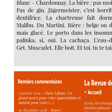
Blanc – Chardonnay. La bière : pas moi
Pas de gin. Jägermeister, c’est horri
dentifrice. La chartreuse fait dor
Malibu. Du Martini. Bière : belge ou 
mais glacé. Le porto dans les insomni
palinka, si, oui. La cachaça. L’eau-d
Get. Muscadet. Elle boit. Et toi, tu te tai
Derniers commentaires
La Revue d
-
Accueil
9 janvier 2019 –
Chère Liliane, Un
grand merci pour votre appréciation et
surtout pour votre (…)
Revue électroniqu
pluridisciplinaire 
30 décembre 2018 –
Bravo !