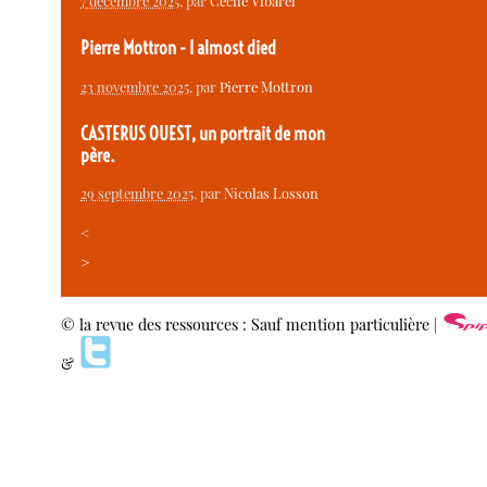
7 décembre 2025
, par
Cécile Vibarel
Pierre Mottron - I almost died
23 novembre 2025
, par
Pierre Mottron
CASTERUS OUEST, un portrait de mon
père.
29 septembre 2025
, par
Nicolas Losson
<
>
© la revue des ressources : Sauf mention particulière |
&