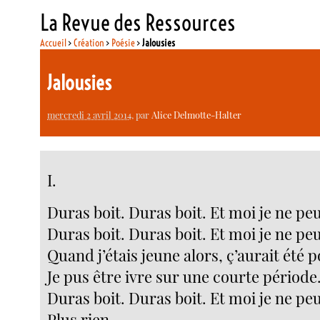
La Revue des Ressources
Accueil
>
Création
>
Poésie
>
Jalousies
Jalousies
mercredi 2 avril 2014
, par
Alice Delmotte-Halter
I.
Duras boit. Duras boit. Et moi je ne pe
Duras boit. Duras boit. Et moi je ne pe
Quand j’étais jeune alors, ç’aurait été p
Je pus être ivre sur une courte période
Duras boit. Duras boit. Et moi je ne pe
Plus rien.