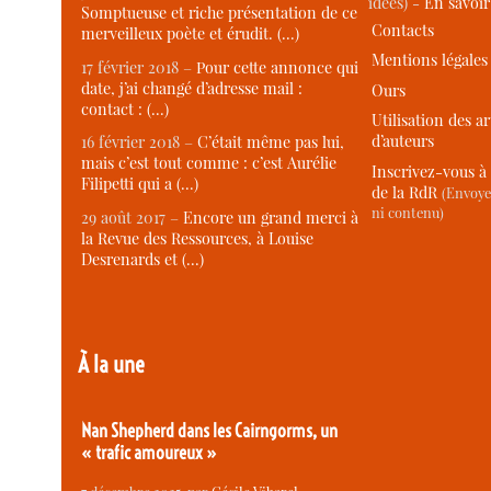
idées) -
En savoi
Somptueuse et riche présentation de ce
Contacts
merveilleux poète et érudit. (…)
Mentions légales
17 février 2018 –
Pour cette annonce qui
date, j’ai changé d’adresse mail :
Ours
contact : (…)
Utilisation des ar
d’auteurs
16 février 2018 –
C’était même pas lui,
mais c’est tout comme : c’est Aurélie
Inscrivez-vous à 
Filipetti qui a (…)
de la RdR
(Envoye
ni contenu)
29 août 2017 –
Encore un grand merci à
la Revue des Ressources, à Louise
Desrenards et (…)
À la une
Nan Shepherd dans les Cairngorms, un
« trafic amoureux »