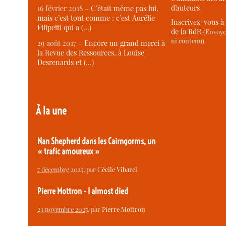
d’auteurs
16 février 2018 –
C’était même pas lui,
mais c’est tout comme : c’est Aurélie
Inscrivez-vous à 
Filipetti qui a (…)
de la RdR
(Envoye
ni contenu)
29 août 2017 –
Encore un grand merci à
la Revue des Ressources, à Louise
Desrenards et (…)
À la une
Nan Shepherd dans les Cairngorms, un
« trafic amoureux »
7 décembre 2025
, par
Cécile Vibarel
Pierre Mottron - I almost died
23 novembre 2025
, par
Pierre Mottron