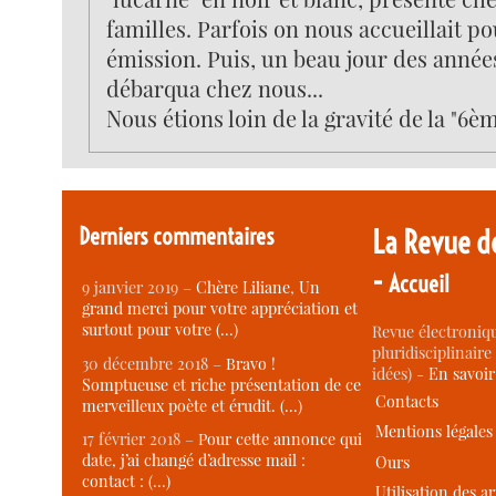
familles. Parfois on nous accueillait p
émission. Puis, un beau jour des années
débarqua chez nous...
Nous étions loin de la gravité de la "6èm
Derniers commentaires
La Revue d
-
Accueil
9 janvier 2019 –
Chère Liliane, Un
grand merci pour votre appréciation et
surtout pour votre (…)
Revue électroniqu
pluridisciplinaire 
30 décembre 2018 –
Bravo !
idées) -
En savoi
Somptueuse et riche présentation de ce
Contacts
merveilleux poète et érudit. (…)
Mentions légales
17 février 2018 –
Pour cette annonce qui
date, j’ai changé d’adresse mail :
Ours
contact : (…)
Utilisation des ar