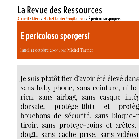
La Revue des Ressources
Accueil
>
Idées
>
Michel Tarrier écogitations
>
E pericoloso sporgersi
E pericoloso sporgersi
lundi 12 octobre 2009
, par
Michel Tarrier
Je suis plutôt fier d’avoir été élevé dans
sans baby phone, sans ceinture, ni har
rien, sans airbag, sans casque inté
dorsale, protège-tibia et protè
bouchons de sécurité, sans bloque-p
tiroir, sans protège-coins et arêtes,
doigt, sans cache-prise, sans vidéosu