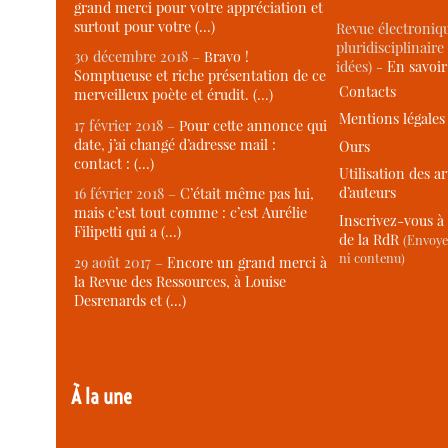
grand merci pour votre appréciation et
surtout pour votre (…)
Revue électroniqu
pluridisciplinaire 
30 décembre 2018 –
Bravo !
idées) -
En savoi
Somptueuse et riche présentation de ce
Contacts
merveilleux poète et érudit. (…)
Mentions légales
17 février 2018 –
Pour cette annonce qui
date, j’ai changé d’adresse mail :
Ours
contact : (…)
Utilisation des ar
d’auteurs
16 février 2018 –
C’était même pas lui,
mais c’est tout comme : c’est Aurélie
Inscrivez-vous à 
Filipetti qui a (…)
de la RdR
(Envoye
ni contenu)
29 août 2017 –
Encore un grand merci à
la Revue des Ressources, à Louise
Desrenards et (…)
À la une