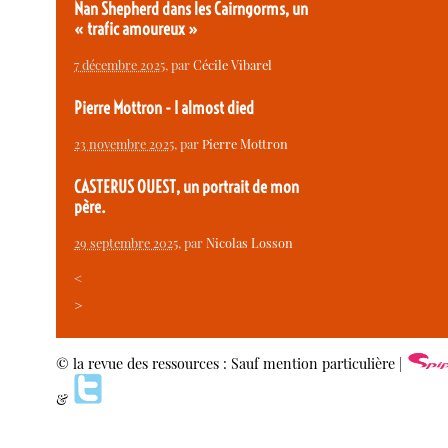
Nan Shepherd dans les Cairngorms, un
« trafic amoureux »
7 décembre 2025
, par
Cécile Vibarel
Pierre Mottron - I almost died
23 novembre 2025
, par
Pierre Mottron
CASTERUS OUEST, un portrait de mon
père.
29 septembre 2025
, par
Nicolas Losson
<
>
© la revue des ressources : Sauf mention particulière |
&