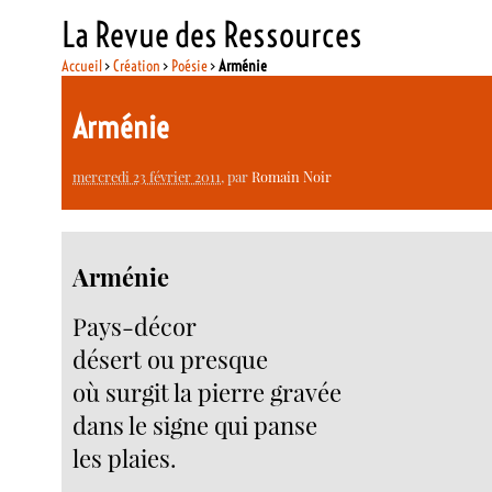
La Revue des Ressources
Accueil
>
Création
>
Poésie
>
Arménie
Arménie
mercredi 23 février 2011
, par
Romain Noir
Arménie
Pays-décor
désert ou presque
où surgit la pierre gravée
dans le signe qui panse
les plaies.