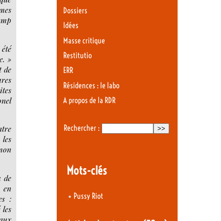
 mes
Dossiers
camp
Idées
Masse critique
 été
Restitutio
e. »
t de
ERR
ures
Résidences : le labo
ites
onel
A propos de la RDR
Rechercher :
atre
 les
 mon
Mots-clés
u de
s en
•
Pussy Riot
es :
 les
 aux