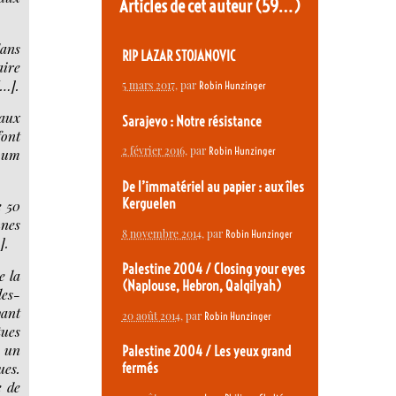
Articles de cet auteur
(59…)
dans
RIP LAZAR STOJANOVIC
aire
[…].
5 mars 2017
, par
Robin Hunzinger
 aux
Sarajevo : Notre résistance
font
2 février 2016
, par
Robin Hunzinger
imum
De l’immatériel au papier : aux îles
Kerguelen
e 50
nnes
8 novembre 2014
, par
Robin Hunzinger
].
Palestine 2004 / Closing your eyes
e la
(Naplouse, Hebron, Qalqilyah)
les-
vant
20 août 2014
, par
Robin Hunzinger
tues
s un
Palestine 2004 / Les yeux grand
ues.
fermés
e de