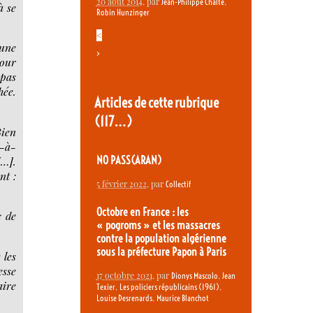
20 août 2014
, par
,
Jean-Philippe Chalté
à se
Robin Hunzinger
<
 une
>
pour
 pas
hée.
Articles de cette rubrique
(117…)
Bien
t-à-
[…].
NO PASS(ARAN)
nt :
5 février 2022
, par
Collectif
Octobre en France : les
c de
« pogroms » et les massacres
contre la population algérienne
sous la préfecture Papon à Paris
 les
esse
17 octobre 2021
, par
,
Dionys Mascolo
Jean
aire
,
,
Texier
Les policiers républicains (1961)
,
Louise Desrenards
Maurice Blanchot