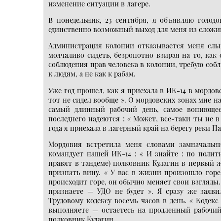
изменение ситуации в лагере.
В понедельник, 23 сентября, я объявляю голодо
единственно возможный выход для меня из сложи
Администрация колонии отказывается меня слыш
молчаливо сидеть, безропотно взирая на то, как
соблюдения прав человека в колонии, требую собл
к людям, а не как к рабам.
Уже год прошел, как я приехала в ИК-14 в мордов
тот не сидел вообще ». О мордовских зонах мне 
самый длинный рабочий день, самое вопиющее
последнего надеются : « Может, все-таки ты не 
года я приехала в лагерный край на берегу реки Па
Мордовия встретила меня словами замначальн
командует нашей ИК-14 : « И знайте : по полит
правят в тандеме) полковник Кулагин в первый ж
признать вину. « У вас в жизни произошло горе.
происходит горе, он обычно меняет свои взгляды
признаете — УДО не будет ». Я сразу же заяви
Трудовому кодексу восемь часов в день. « Кодек
выполняете — остаетесь на продленный рабочий
полковник Кулагин.