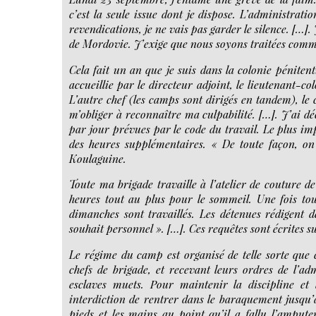
c’est la seule issue dont je dispose. L’administra
revendications, je ne vais pas garder le silence. […].
de Mordovie. J’exige que nous soyons traitées comm
Cela fait un an que je suis dans la colonie pénitent
accueillie par le directeur adjoint, le lieutenant-c
L’autre chef (les camps sont dirigés en tandem), le
m’obliger à reconnaître ma culpabilité. […]. J’ai d
par jour prévues par le code du travail. Le plus imp
des heures supplémentaires. « De toute façon, on
Koulaguine.
Toute ma brigade travaille à l’atelier de couture de
heures tout au plus pour le sommeil. Une fois tou
dimanches sont travaillés. Les détenues rédigent 
souhait personnel ». […]. Ces requêtes sont écrites s
Le régime du camp est organisé de telle sorte que 
chefs de brigade, et recevant leurs ordres de l’adm
esclaves muets. Pour maintenir la discipline et 
interdiction de rentrer dans le baraquement jusqu
pieds et les mains au point qu’il a fallu l’amputer