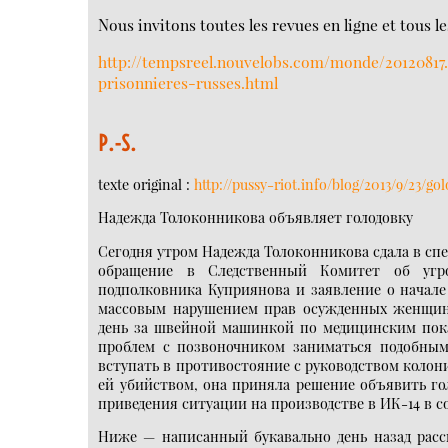
Nous invitons toutes les revues en ligne et tous 
http://tempsreel.nouvelobs.com/monde/2012081
prisonnieres-russes.html
P.-S.
texte original :
http://pussy-riot.info/blog/2013/9/23/g
Надежда Толоконникова объявляет голодовку
Сегодня утром Надежда Толоконникова сдала в сп
обращение в Следственный Комитет об угро
подполковника Куприянова и заявление о начале
массовым нарушением прав осужденных женщин 
день за швейной машинкой по медицинским пок
проблем с позвоночником заниматься подобным
вступать в противостояние с руководством колони
ей убийством, она приняла решение объявить гол
приведения ситуации на производстве в ИК-14 в с
Ниже — написанный букавально день назад расск