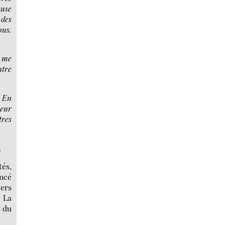
ause
 des
ous.
s me
ntre
. En
beur
tres
.
tés,
ancé
iers
. La
e du