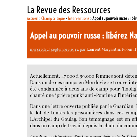
La Revue des Ressources
Accueil
>
Champ critique
>
Interventions
>
Appel au pouvoir russe : li
Appel au pouvoir russe : libérez 
mercredi 25 septembre 2013
, par
Laurent Margantin
,
Robin H
Actuellement, 47.000 à 59.000 femmes sont détenu
Dans un de ces camps en Mordovie se trouve inte
été condamnée à deux ans de camp pour "hooligan
chanté une "prière punk" anti-Poutine à l’intérie
Dans une lettre ouverte publiée par le Guardian, 
le lot de toutes les prisonnières dans ces cam
L’Archipel du Goulag. Son témoignage est en eff
dans un camp de travail depuis la chute du comm
Lundi 23 septembre, j’entame une grève de la faim