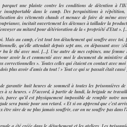
arquet une plainte contre les conditions de détention à l’IK
insupportable dans le camp. Des perquisitions à répétition,
fiscation des vêtements chauds et menace de faire de même avec
ouprianov, incitait ouvertement les détenues à taillader la produc
’envoyer au mitard pour détérioration de la « propriété d’Etat ». [
i. Mais au camp, c’est tout ton détachement qui souffre avec toi. 
onnelle, qu’elle attendait depuis sept ans, en dépassant avec zèl
ir bu le thé avec moi. […]. Une autre de mes copines, une femme 
f pour avoir lu et commenté avec moi le document du ministère d
ns correctionnelles ». Toutes celles qui étaient en contact avec moi
ois plus avoir d’amis du tout ! » Tout ce qui se passait était causé
de garantir huit heures de sommeil à toutes les prisonnières d
es à 12 heures. « D’accord, à partir de lundi, la brigade ne travail
vais, parce qu’il est physiquement impossible de remplir notre n
gade sera punie pour son retard. « Et si on apprend que c’est arri
ux être sûre de ne plus jamais souffrir, car on ne souffre pas dans l
nale a été créée dans le détachement et les ateliers. Les prisonni