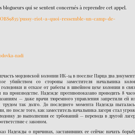
les blogueurs qui se sentent concernés à reprendre cet appel.
7.OBS9835/pussy-riot-a-quoi-ressemble-un-camp-de-
olodovka-nadi
ецчасть мордовской колонии ИК-14 в поселке Парца два докумен
зе убийством со стороны заместителя начальника коло
 голодовки и отказе от работы в швейном цехе колонии в связ
на производстве. Надежде противопоказано проводить 8 часо
азаниям — даже врачи тюремного управления запретили ей из
 трудом так долго. До последнего момента Надежда пыталась
и, но после того, как заместитель начальника лагеря стал угро
одовку до выполнения ее трбований — перевода в другой лаге
оответствие с законом.
аз Надежды о причинах, заставивших ее сейчас начать борьбу