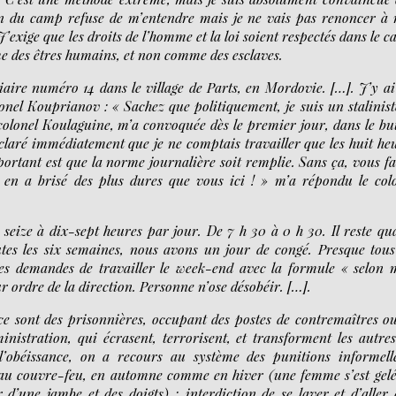
tion du camp refuse de m’entendre mais je ne vais pas renoncer à
 J’exige que les droits de l’homme et la loi soient respectés dans le 
e des êtres humains, et non comme des esclaves.
iaire numéro 14 dans le village de Parts, en Mordovie. […]. J’y ai
olonel Kouprianov : « Sachez que politiquement, je suis un stalinist
 colonel Koulaguine, m’a convoquée dès le premier jour, dans le bu
éclaré immédiatement que je ne comptais travailler que les huit he
ortant est que la norme journalière soit remplie. Sans ça, vous fa
 en a brisé des plus dures que vous ici ! » m’a répondu le col
 seize à dix-sept heures par jour. De 7 h 30 à 0 h 30. Il reste qu
tes les six semaines, nous avons un jour de congé. Presque tous
des demandes de travailler le week-end avec la formule « selon
ur ordre de la direction. Personne n’ose désobéir. […].
ce sont des prisonnières, occupant des postes de contremaîtres o
inistration, qui écrasent, terrorisent, et transforment les autre
l’obéissance, on a recours au système des punitions informell
’au couvre-feu, en automne comme en hiver (une femme s’est gelé
 d’une jambe et des doigts) ; interdiction de se laver et d’aller