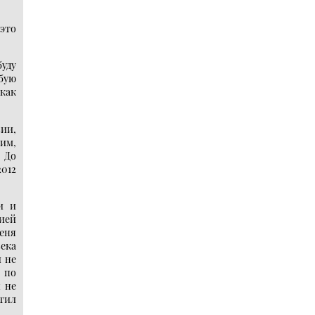
это
уду
ебую
 как
вии,
жим,
 До
2012
и и
ией
меня
века
и не
 по
ы не
тил