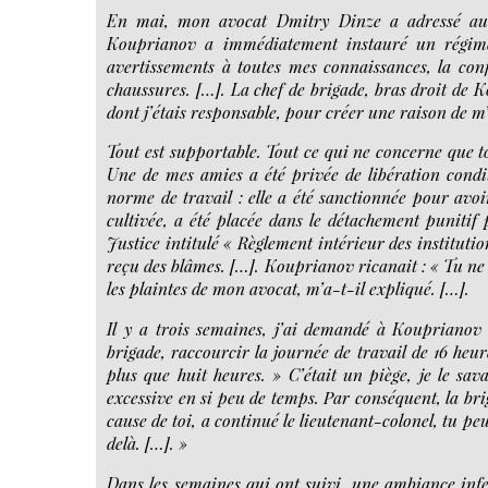
En mai, mon avocat Dmitry Dinze a adressé au p
Kouprianov a immédiatement instauré un régime 
avertissements à toutes mes connaissances, la con
chaussures. […]. La chef de brigade, bras droit de K
dont j’étais responsable, pour créer une raison de m
Tout est supportable. Tout ce qui ne concerne que to
Une de mes amies a été privée de libération conditi
norme de travail : elle a été sanctionnée pour avo
cultivée, a été placée dans le détachement puniti
Justice intitulé « Règlement intérieur des institutio
reçu des blâmes. […]. Kouprianov ricanait : « Tu ne d
les plaintes de mon avocat, m’a-t-il expliqué. […].
Il y a trois semaines, j’ai demandé à Kouprianov 
brigade, raccourcir la journée de travail de 16 heur
plus que huit heures. » C’était un piège, je le sa
excessive en si peu de temps. Par conséquent, la bri
cause de toi, a continué le lieutenant-colonel, tu pe
delà. […]. »
Dans les semaines qui ont suivi, une ambiance infer