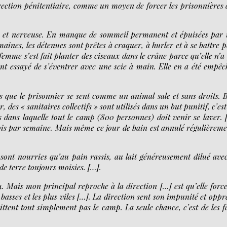
irection pénitentiaire, comme un moyen de forcer les prisonnières 
e et nerveuse. En manque de sommeil permanent et épuisées par
nes, les détenues sont prêtes à craquer, à hurler et à se battre 
femme s’est fait planter des ciseaux dans le crâne parce qu’elle n’a
t essayé de s’éventrer avec une scie à main. Elle en a été empêc
s que le prisonnier se sent comme un animal sale et sans droits. 
r, des « sanitaires collectifs » sont utilisés dans un but punitif, c’es
 dans laquelle tout le camp (800 personnes) doit venir se laver. 
ois par semaine. Mais même ce jour de bain est annulé régulièreme
 sont nourries qu’au pain rassis, au lait généreusement dilué ave
e terre toujours moisies. […].
. Mais mon principal reproche à la direction […] est qu’elle force
 basses et les plus viles […]. La direction sent son impunité et oppr
uittent tout simplement pas le camp. La seule chance, c’est de les f