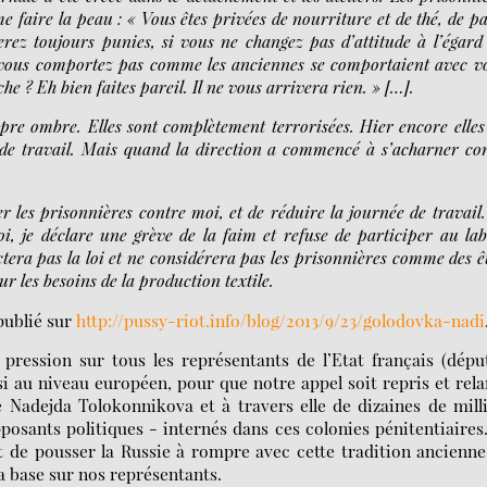
me faire la peau : « Vous êtes privées de nourriture et de thé, de p
erez toujours punies, si vous ne changez pas d’attitude à l’égard
e vous comportez pas comme les anciennes se comportaient avec v
e ? Eh bien faites pareil. Il ne vous arrivera rien. » […].
pre ombre. Elles sont complètement terrorisées. Hier encore elle
de travail. Mais quand la direction a commencé à s’acharner co
 les prisonnières contre moi, et de réduire la journée de travail
uoi, je déclare une grève de la faim et refuse de participer au la
tera pas la loi et ne considérera pas les prisonnières comme des ê
r les besoins de la production textile.
publié sur
http://pussy-riot.info/blog/2013/9/23/golodovka-nadi
ression sur tous les représentants de l’Etat français (dépu
si au niveau européen, pour que notre appel soit repris et rel
de Nadejda Tolokonnikova et à travers elle de dizaines de mill
ants politiques - internés dans ces colonies pénitentiaires
et de pousser la Russie à rompre avec cette tradition ancienn
la base sur nos représentants.