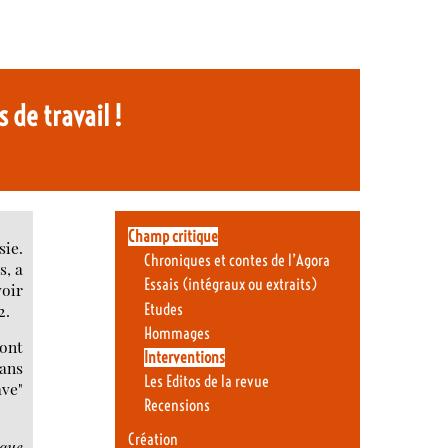
 de travail !
Champ critique
sie.
Chroniques et contes de l’Agora
s, a
Essais (intégraux ou extraits)
voir
Etudes
2.
Hommages
sont
Interventions
dans
Les Editos de la revue
ave"
Recensions
Création
 que