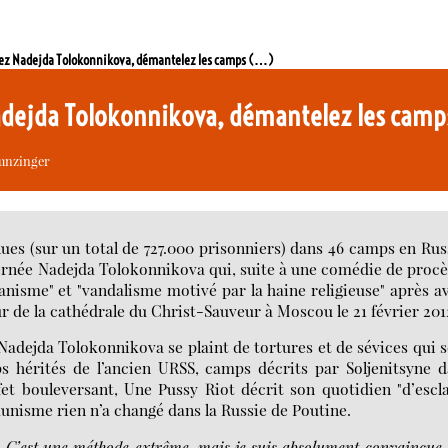
bérez Nadejda Tolokonnikova, démantelez les camps (…)
Nadejda Tolokonnikova, démantelez les camps
unzinger
es (sur un total de 727.000 prisonniers) dans 46 camps en Rus
rnée Nadejda Tolokonnikova qui, suite à une comédie de procè
isme" et "vandalisme motivé par la haine religieuse" après a
ur de la cathédrale du Christ-Sauveur à Moscou le 21 février 201
Nadejda Tolokonnikova se plaint de tortures et de sévices qui 
ps hérités de l’ancien URSS, camps décrits par Soljenitsyne 
et bouleversant, Une Pussy Riot décrit son quotidien "d’escl
unisme rien n’a changé dans la Russie de Poutine.
. C’est une méthode extrême, mais je suis absolument convaincue