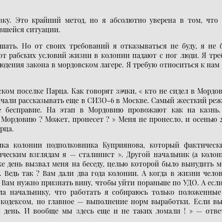
вку. Это крайний метод, но я абсолютно уверена в том, что 
вшейся ситуации.
ать. Но от своих требований я отказываться не буду, я не б
 от рабских условий жизни в колонии падают с ног люди. Я тр
юдения закона в мордовском лагере. Я требую относиться к нам
ском поселке Парца. Как говорят зэчки, « кто не сидел в Мордо
начали рассказывать еще в СИЗО-6 в Москве. Самый жесткий ре
 бесправие. На этап в Мордовию провожают как на казнь.
в Мордовию ? Может, пронесет ? » Меня не пронесло, и осенью 
рца.
ика колонии подполковника Куприянова, который фактическ
ическим взглядам я — сталинист ». Другой начальник (а колон
е день вызвал меня на беседу, целью которой было вынудить 
 Ведь так ? Вам дали два года колонии. А когда в жизни чело
. Вам нужно признать вину, чтобы уйти пораньше по УДО. А есл
ла начальнику, что работать я собираюсь только положенные
с кодексом, но главное — выполнение норм выработки. Если в
 день. И вообще мы здесь еще и не таких ломали ! » — отве