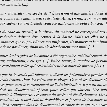
pres aliments. […].
rmir et d’avaler une gorgée de thé, deviennent une matière docile 
que comme une main-d’œuvre gratuite. Ainsi, en juin 2013, mon sal
 Pour gagner ça, une brigade coud 150 uniformes de police par jour. 
tu du code du travail, si le niveau du matériel ne correspond pas
roduction doivent être revues à la baisse. Mais ici elles ne 
r montres que tu peux livrer 100 uniformes, ils monteront le min
le de ne pas livrer, sinon tout le détachement sera puni. […]
utes les brigades de la colonie a été augmentée, arbitrairement, d
jour, maintenant, c’est 150. […]. Entre-temps, le nombre de perso
r conséquent celles qui restent doivent travailler de plus en plus. […
 que tu te serais fait tabasser », disent les prisonnières proches d
vais travail. Dans les reins, sur le visage. Ce sont les détenues el
e passe sans le consentement de l’administration. Il y a un an, a
est un détachement spécial pour celles qui doivent être bat
 morte à l’infirmerie. Les causes du décès ont été dissimulées. Dan
enaient du retard étaient déshabillées et forcées de travailler n
se fera renvoyer dans le détachement et rouer de coups sur ordr