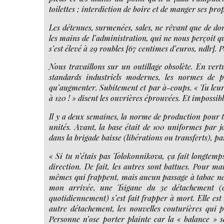
toilettes ; interdiction de boire et de manger ses pro
Les détenues, surmenées, sales, ne rêvant que de do
les mains de l’administration, qui ne nous perçoit 
s’est élevé à 29 roubles [67 centimes d’euros, ndlr].
Nous travaillons sur un outillage obsolète. En ver
standards industriels modernes, les normes de p
qu’augmenter. Subitement et par à-coups. « Tu leu
à 120 ! » disent les ouvrières éprouvées. Et impossib
Il y a deux semaines, la norme de production pour to
unités. Avant, la base était de 100 uniformes par 
dans la brigade baisse (libérations ou transferts), pa
« Si tu n’étais pas Tolokonnikova, ça fait longtemps
direction. De fait, les autres sont battues. Pour mau
mêmes qui frappent, mais aucun passage à tabac ne s
mon arrivée, une Tsigane du 3e détachement (c’
quotidiennement) s’est fait frapper à mort. Elle est
autre détachement, les nouvelles couturières qui pr
Personne n’ose porter plainte car la « balance » 