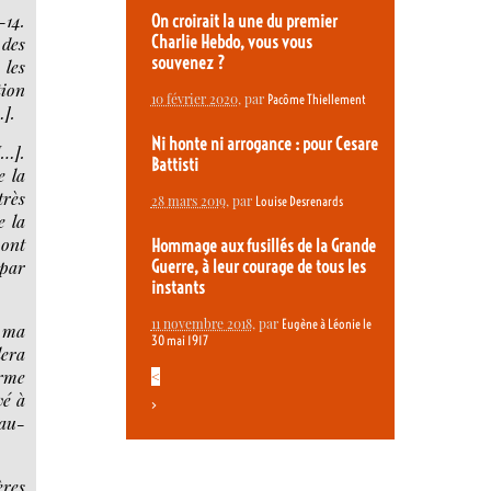
-14.
On croirait la une du premier
Charlie Hebdo, vous vous
 des
souvenez ?
 les
tion
10 février 2020
, par
Pacôme Thiellement
…].
Ni honte ni arrogance : pour Cesare
[…].
Battisti
e la
très
28 mars 2019
, par
Louise Desrenards
e la
 ont
Hommage aux fusillés de la Grande
 par
Guerre, à leur courage de tous les
instants
11 novembre 2018
, par
Eugène à Léonie le
e ma
30 mai 1917
lera
orme
<
vé à
>
’au-
ères