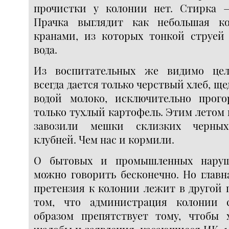
прочистки у колонии нет. Стирка 
Прачка выглядит как небольшая к
кранами, из которых тонкой струей 
вода.
Из воспитательных же видимо це
всегда дается только черствый хлеб, щ
водой молоко, исключительно прог
только тухлый картофель. Этим летом
завозили мешки склизких черных
клубней. Чем нас и кормили.
О бытовых и промышленных наруш
можно говорить бесконечно. Но главн
претензия к колонии лежит в другой 
том, что администрация колонии
образом препятствует тому, чтобы 