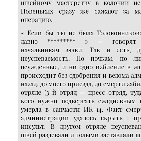
швейному мастерству в колонии не
Новеньких сразу же сажают за м
операцию.
« Если бы ты не была Толоконников
давно ********* » — говорят 
начальникам зэчки. Так и есть, д
неуспеваемость. По почкам, по л
осужденные, и ни одно избиение в же
происходит без одобрения и ведома ад
назад, до моего приезда, до смерти заб
отряде (3-й отряд — пресс-отряд, ту
кого нужно подвергать ежедневным 
умерла в санчасти ИК-14. Факт сме
администрации удалось скрыть : п
инсульт. В другом отряде неуспев
швей раздевали и голыми заставляли ш