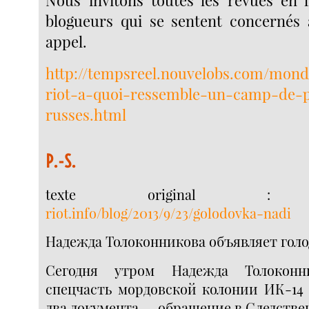
Nous invitons toutes les revues en l
blogueurs qui se sentent concernés 
appel.
http://tempsreel.nouvelobs.com/mond
riot-a-quoi-ressemble-un-camp-de-p
russes.html
P.-S.
texte original
riot.info/blog/2013/9/23/golodovka-nadi
Надежда Толоконникова объявляет голо
Сегодня утром Надежда Толоконн
спецчасть мордовской колонии ИК-14 
два документа — обращение в Следств