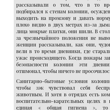
рассказывали о том, что в то в
подбирался к стенам колонии, осужде
выходить на промзону и давать норму
плохо видно в двух метрах из-за дыма
лица мокрые платки, они шили. В стол
за чрезвычайного положения не выво
женщин рассказывали, как они, чудо
вели в то время дневники, где стара
ужас происходящего. Когда пожары за
безопасности колонии эти дневни
отшмонал, чтобы ничего не просочилось
Санитарно-бытовые условия колони
чтобы зэк чувствовал себя бесп
животным. И хотя в отрядах есть ком
воспитательно-карательных целях в 
единая « общая гигиена », то