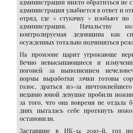
администрации никто обратиться не с
администрация улыбнется в ответ и от
отряд, где « стукачку » изобьют по
администрации. Начальству ко
контролируемая дедовщина как сп
осужденных тотально подчиняться реж
На промзоне царит угрожающе нерв
Вечно невысыпающиеся и измученн
погоней за выполнением нечелове
нормы выработки зэчки готовы сор
голос, драться из-за ничтожнейшего
недавно юной девушке пробили ножни
за того, что она вовремя не отдала 
днях пыталась себе проткнуть нож
остановили.
Заставшие в ИК-14 2010-й, год п