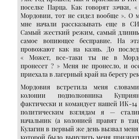
поселке Парца. Как говорят зэчки, «
Мордовии, тот не сидел вообще ». О 
мне начали рассказывать еще в СИ
Самый жесткий режим, самый длинны
самое вопиющее бесправие. На э
провожают как на казнь. До послед
« Может, все-таки ты не в Морд
пронесет ? » Меня не пронесло, и ос
приехала в лагерный край на берегу ре
Мордовия встретила меня словами
колонии подполковника Куприя
фактически и командует нашей ИК-14 :
политическим взглядам я — стали
начальник (а колонией правят в тан
Кулагин в первый же день вызвал меня 
которой было вынудить меня признать