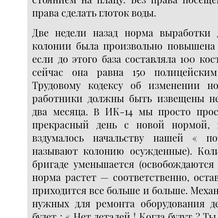
права сделать глоток воды.
Две недели назад норма выработки 
колонии была произвольно повышена 
если до этого база составляла 100 кос
сейчас она равна 150 полицейски
Трудовому кодексу об изменении н
работники должны быть извещены не
два месяца. В ИК-14 мы просто про
прекрасный день с новой нормой, 
вздумалось начальству нашей « по
называют колонию осужденные). Кол
бригаде уменьшается (освобождаются 
норма растет — соответственно, оста
приходится все больше и больше. Механ
нужных для ремонта оборудования д
будет : « Нет деталей ! Когда будут ? Ты