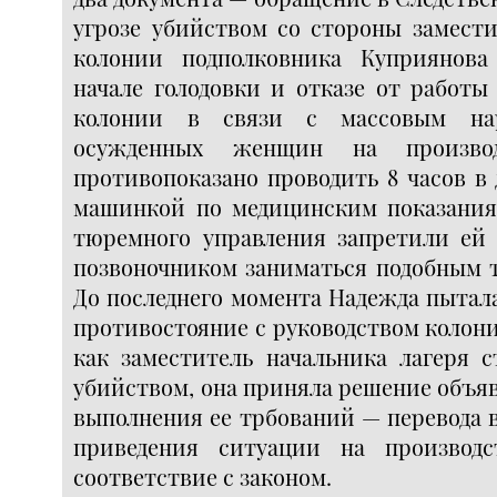
угрозе убийством со стороны замести
колонии подполковника Куприянова
начале голодовки и отказе от работы
колонии в связи с массовым на
осужденных женщин на производ
противопоказано проводить 8 часов в
машинкой по медицинским показани
тюремного управления запретили ей 
позвоночником заниматься подобным т
До последнего момента Надежда пытала
противостояние с руководством колонии
как заместитель начальника лагеря с
убийством, она приняла решение объяв
выполнения ее трбований — перевода в
приведения ситуации на производ
соответствие с законом.