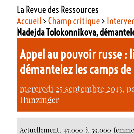
La Revue des Ressources
Accueil
>
Champ critique
>
Interve
Nadejda Tolokonnikova, démantel
Appel au pouvoir russe :
démantelez les camps de t
mercredi 25 septembre 2013
, p
Hunzinger
Actuellement, 47.000 à 59.000 femme