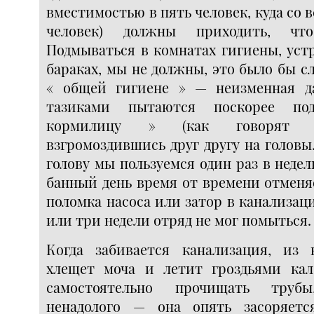
вместимостью в пять человек, куда со 
человек) должны приходить, что
Подмываться в комнатах гигиены, уст
бараках, мы не должны, это было бы с
« общей гигиене » — неизменная д
тазиками пытаются поскорее п
кормилицу » (как говорят 
взгромоздившись друг другу на голов
голову мы пользуемся один раз в недел
банный день время от времени отменя
поломка насоса или затор в канализаци
или три недели отряд не мог помыться.
Когда забивается канализация, из
хлещет моча и летит гроздьями ка
самостоятельно прочищать труб
ненадолого — она опять засоряетс