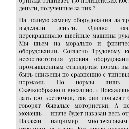
бригада отшивает 150 полицейских кос
деньги, полученные за них ?
На полную замену оборудования лагер
выделяли деньги. Однако нач
перекрашивало швейные машины рук
Мы шьем на морально и физичес
оборудовании. Согласно Трудовому ко
несоответствия уровня оборудован
промышленным стандартам нормы вы
быть снижены по сравнению с типов
нормами. Но нормы лишь ув
Скачкообразно и внезапно. « Покажеш
дать 100 костюмов, так они повысят б
говорят бывалые мотористки. А н
можешь — иначе будет наказан весь отр
Наказан, например, многочасовы
стоянием на плацу. Без права посеще