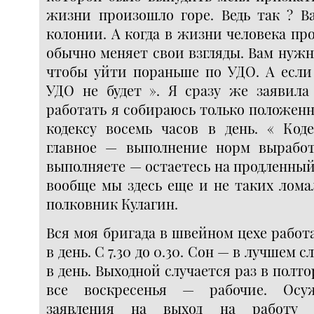
жизни произошло горе. Ведь так ? Ва
колонии. А когда в жизни человека про
обычно меняет свои взгляды. Вам нужн
чтобы уйти пораньше по УДО. А если
УДО не будет ». Я сразу же заявила 
работать я собираюсь только положен
кодексу восемь часов в день. « Коде
главное — выполнение норм вырабо
выполняете — остаетесь на продленный
вообще мы здесь еще и не таких лома
полковник Кулагин.
Вся моя бригада в швейном цехе работа
в день. С 7.30 до 0.30. Сон — в лучшем с
в день. Выходной случается раз в полт
все воскресенья — рабочие. Осу
заявления на выход на работу