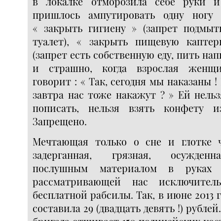
в локалке отморозила себе руки и
пришлось ампутировать одну ногу 
« закрыть гигиену » (запрет подмыт
туалет), « закрыть пищевую капте
(запрет есть собственную еду, пить на
и страшно, когда взрослая женщ
говорит : « Так, сегодня мы наказаны !
завтра нас тоже накажут ? » Ей нель
пописать, нельзя взять конфету и
Запрещено.
Мечтающая только о сне и глотке ч
задерганная, грязная, осужденн
послушным материалом в руках а
рассматривающей нас исключител
бесплатной рабсилы. Так, в июне 2013 
составила 29 (двадцать девять !) рублей