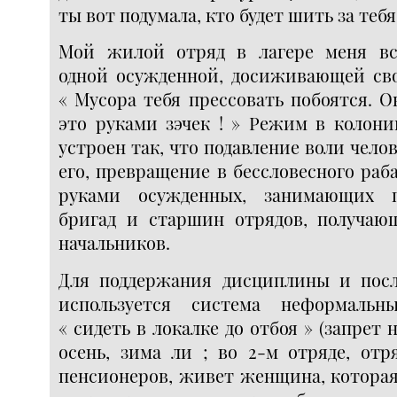
ты вот подумала, кто будет шить за тебя 
Мой жилой отряд в лагере меня вс
одной осужденной, досиживающей сво
« Мусора тебя прессовать побоятся. О
это руками зэчек ! » Режим в колони
устроен так, что подавление воли чело
его, превращение в бессловесного раб
руками осужденных, занимающих 
бригад и старшин отрядов, получаю
начальников.
Для поддержания дисциплины и пос
используется система неформальн
« сидеть в локалке до отбоя » (запрет 
осень, зима ли ; во 2-м отряде, отр
пенсионеров, живет женщина, которая