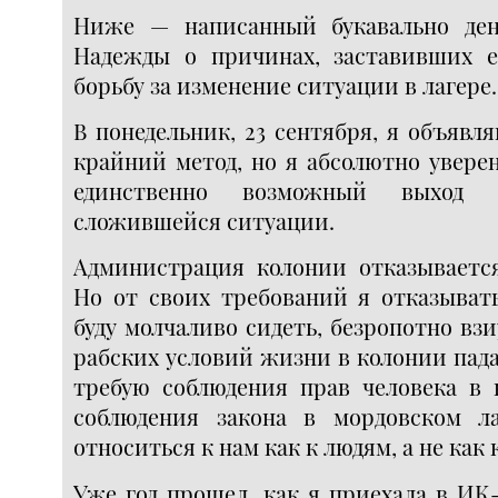
Ниже — написанный букавально ден
Надежды о причинах, заставивших е
борьбу за изменение ситуации в лагере.
В понедельник, 23 сентября, я объявля
крайний метод, но я абсолютно уверен
единственно возможный выход
сложившейся ситуации.
Администрация колонии отказываетс
Но от своих требований я отказывать
буду молчаливо сидеть, безропотно взи
рабских условий жизни в колонии пада
требую соблюдения прав человека в 
соблюдения закона в мордовском л
относиться к нам как к людям, а не как 
Уже год прошел, как я приехала в ИК