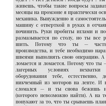
живешь, чтобы такие вопросы задават
месяцы на промзоне я практически ос
механика. Вынужденно и самостоятель
машину с отверткой в руках в отчая
починить. Руки пробиты иглами и по
размазывается по столу, но ты все 
шить. Потому что ты — часть 
производства, и тебе необходимо нар
швеями выполнять свою операцию. А
ломается и ломается. Потому что ты 
лагерных условиях нехватки к
оборудования тебе, естественно, 
никчемный из моторов на ленте. И 
сломался — и ты снова бежишь и
(которого невозможно найти). А на т
понукают за то, что ты срываешь план