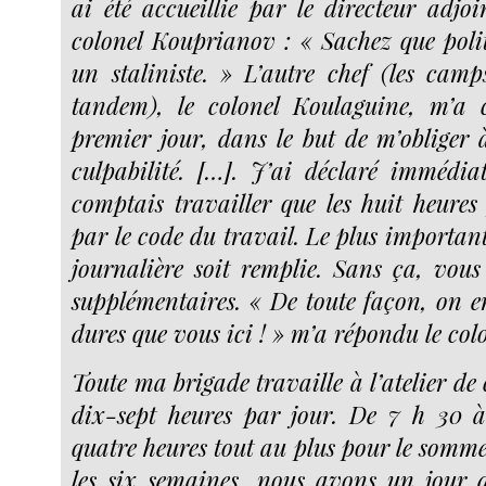
ai été accueillie par le directeur adjoi
colonel Kouprianov : « Sachez que polit
un staliniste. » L’autre chef (les camp
tandem), le colonel Koulaguine, m’a 
premier jour, dans le but de m’obliger
culpabilité. […]. J’ai déclaré immédi
comptais travailler que les huit heures
par le code du travail. Le plus importan
journalière soit remplie. Sans ça, vous 
supplémentaires. « De toute façon, on en
dures que vous ici ! » m’a répondu le co
Toute ma brigade travaille à l’atelier de 
dix-sept heures par jour. De 7 h 30 à
quatre heures tout au plus pour le sommei
les six semaines, nous avons un jour 