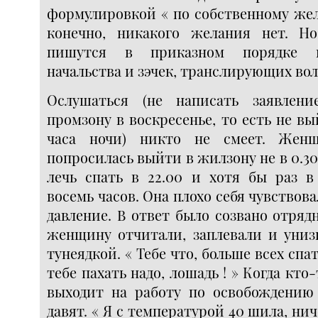
формулировкой « по собственному жел
конечно, никакого желания нет. Н
пишутся в приказном порядке 
начальства и зэчек, транслирующих вол
Ослушаться (не написать заявлен
промзону в воскресенье, то есть не вы
часа ночи) никто не смеет. Жен
попросилась выйти в жилзону не в 0.30,
лечь спать в 22.00 и хотя бы раз в
восемь часов. Она плохо себя чувствова
давление. В ответ было созвано отрядн
женщину отчитали, заплевали и униз
тунеядкой. « Тебе что, больше всех спат
тебе пахать надо, лошадь ! » Когда кто
выходит на работу по освобождению 
давят. « Я с температурой 40 шила, ни