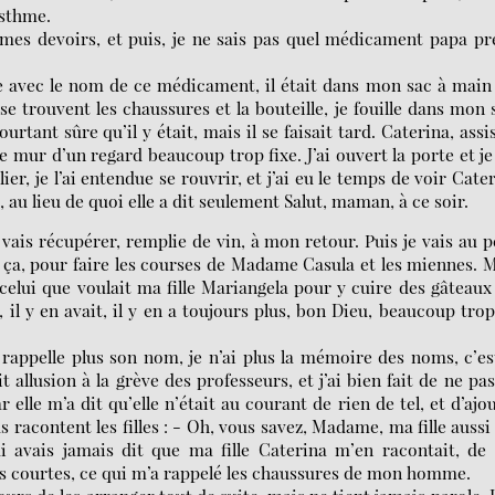
asthme.
re mes devoirs, et puis, je ne sais pas quel médicament papa p
e avec le nom de ce médicament, il était dans mon sac à main 
se trouvent les chaussures et la bouteille, je fouille dans mon 
urtant sûre qu’il y était, mais il se faisait tard. Caterina, assi
 le mur d’un regard beaucoup trop fixe. J’ai ouvert la porte et je 
ier, je l’ai entendue se rouvrir, et j’ai eu le temps de voir Cate
 au lieu de quoi elle a dit seulement Salut, maman, à ce soir.
e vais récupérer, remplie de vin, à mon retour. Puis je vais au p
 ça, pour faire les courses de Madame Casula et les miennes. 
elui que voulait ma fille Mariangela pour y cuire des gâteaux
 il y en avait, il y en a toujours plus, bon Dieu, beaucoup trop
 rappelle plus son nom, je n’ai plus la mémoire des noms, c’es
t allusion à la grève des professeurs, et j’ai bien fait de ne pas
 elle m’a dit qu’elle n’était au courant de rien de tel, et d’ajo
us racontent les filles : - Oh, vous savez, Madame, ma fille auss
 avais jamais dit que ma fille Caterina m’en racontait, de
es courtes, ce qui m’a rappelé les chaussures de mon homme.