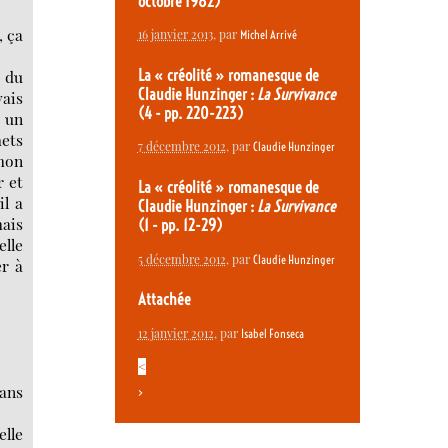
octobre 1982)
, ça
16 janvier 2013
, par
Michel Arrivé
, du
La « créolité » romanesque de
Claudie Hunzinger :
La Survivance
vais
(4 - pp. 220-223)
s un
mets
7 décembre 2012
, par
Claudie Hunzinger
 mon
r et
La « créolité » romanesque de
il a
Claudie Hunzinger :
La Survivance
mais
(1 - pp. 12-29)
elle
5 décembre 2012
, par
Claudie Hunzinger
er à
Attachée
12 janvier 2012
, par
Isabel Fonseca
<
dans
>
elle