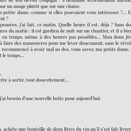
e sur un nuage plutôt que sur une chaise.
a petite dame, comme si elles pouvaient vous intéresser ?… E
nt ?
sées, j’ai fait, ce matin. Quelle heure il est, déjà ? Sans d
res du matin : il est gardien de nuit sur un chantier, et il a bie
s en temps, même à des heures pas possibles… Mon doux Jés
à faire des manœuvres pour me lever doucement, sans le révei
ai recommencé à avoir mal au dos, vous savez, ma petite dame,
ut le temps…
.
pprête à sortir, tout doucettement…
’ai besoin d’une nouvelle boîte pour aujourd’hui.
achète une bouteille de deux litres du vin qu’il s’est fait livrer