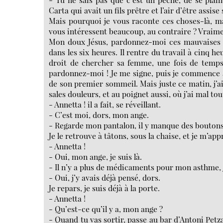
Carta qui avait un fils prêtre et l’air d’être assis
Mais pourquoi je vous raconte ces choses-là, m
vous intéressent beaucoup, au contraire ? Vraime
Mon doux Jésus, pardonnez-moi ces mauvaises pen
dans les six heures. Il rentre du travail à cinq heu
droit de chercher sa femme, une fois de temp
pardonnez-moi ! Je me signe, puis je commence 
de son premier sommeil. Mais juste ce matin, j’
sales douleurs, et au poignet aussi, où j’ai mal to
- Annetta ! il a fait, se réveillant.
- C’est moi, dors, mon ange.
- Regarde mon pantalon, il y manque des boutons
Je le retrouve à tâtons, sous la chaise, et je m’a
- Annetta !
- Oui, mon ange, je suis là.
- Il n’y a plus de médicaments pour mon asthme, j
- Oui, j’y avais déjà pensé, dors.
Je repars, je suis déjà à la porte.
- Annetta !
- Qu’est-ce qu’il y a, mon ange ?
- Quand tu vas sortir, passe au bar d’Antoni Petza, 