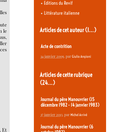
•
Editions du Revif
lles
•
Littérature italienne
oute
Articles de cet auteur
(1…)
n le
us,
ller
Acte de contrition
 ces
14 janvier 2009
, par
Giulio Angioni
Articles de cette rubrique
(24…)
Journal du père Manouvrier (15
décembre 1982 - 14 janvier 1983)
17 janvier 2013
, par
Michel Arrivé
Journal du père Manouvrier (6
. Et