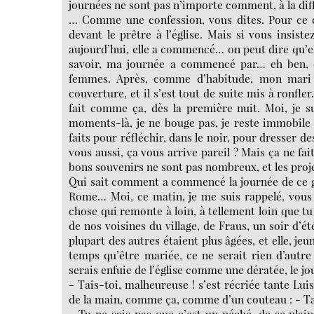
journées ne sont pas n’importe comment, à la di
… Comme une confession, vous dites. Pour ce qui e
devant le prêtre à l’église. Mais si vous insis
aujourd’hui, elle a commencé… on peut dire qu’el
savoir, ma journée a commencé par… eh ben, d
femmes. Après, comme d’habitude, mon mari s’e
couverture, et il s’est tout de suite mis à ronfle
fait comme ça, dès la première nuit. Moi, je s
moments-là, je ne bouge pas, je reste immobile 
faits pour réfléchir, dans le noir, pour dresser de
vous aussi, ça vous arrive pareil ? Mais ça ne fa
bons souvenirs ne sont pas nombreux, et les pro
Qui sait comment a commencé la journée de ce gars
Rome… Moi, ce matin, je me suis rappelé, vous 
chose qui remonte à loin, à tellement loin que tu 
de nos voisines du village, de Fraus, un soir d’ét
plupart des autres étaient plus âgées, et elle, jeun
temps qu’être mariée, ce ne serait rien d’autre 
serais enfuie de l’église comme une dératée, le jour
- Tais-toi, malheureuse ! s’est récriée tante Lui
de la main, comme ça, comme d’un couteau : - Tai
- Tu ne sais pas que c’est un péché, de se pla