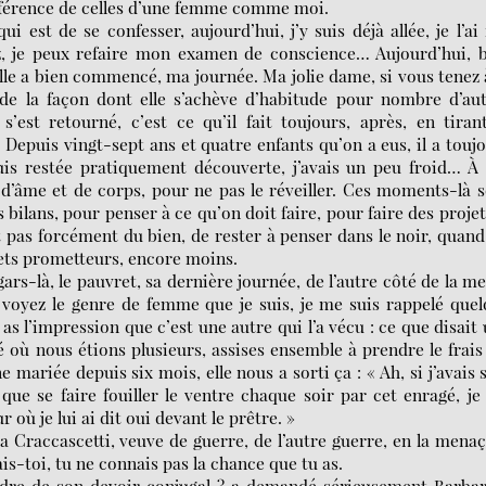
fférence de celles d’une femme comme moi.
st de se confesser, aujourd’hui, j’y suis déjà allée, je l’ai 
tez, je peux refaire mon examen de conscience… Aujourd’hui, 
le a bien commencé, ma journée. Ma jolie dame, si vous tenez 
e la façon dont elle s’achève d’habitude pour nombre d’aut
st retourné, c’est ce qu’il fait toujours, après, en tirant
r. Depuis vingt-sept ans et quatre enfants qu’on a eus, il a touj
uis restée pratiquement découverte, j’avais un peu froid… À
d’âme et de corps, pour ne pas le réveiller. Ces moments-là 
s bilans, pour penser à ce qu’on doit faire, pour faire des projet
it pas forcément du bien, de rester à penser dans le noir, quand
jets prometteurs, encore moins.
-là, le pauvret, sa dernière journée, de l’autre côté de la me
voyez le genre de femme que je suis, je me suis rappelé que
as l’impression que c’est une autre qui l’a vécu : ce que disait
é où nous étions plusieurs, assises ensemble à prendre le frais 
e mariée depuis six mois, elle nous a sorti ça : « Ah, si j’avais 
que se faire fouiller le ventre chaque soir par cet enragé, j
 où je lui ai dit oui devant le prêtre. »
sa Craccascetti, veuve de guerre, de l’autre guerre, en la mena
s-toi, tu ne connais pas la chance que tu as.
indre de son devoir conjugal ? a demandé sérieusement Barba