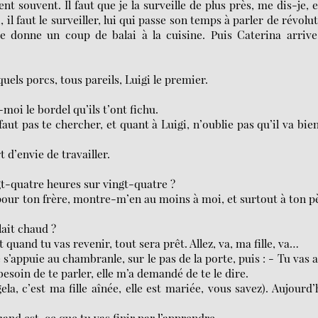
 souvent. Il faut que je la surveille de plus près, me dis-je, e
il faut le surveiller, lui qui passe son temps à parler de révolu
je donne un coup de balai à la cuisine. Puis Caterina arriv
uels porcs, tous pareils, Luigi le premier.
moi le bordel qu’ils t’ont fichu.
faut pas te chercher, et quant à Luigi, n’oublie pas qu’il va bie
d’envie de travailler.
gt-quatre heures sur vingt-quatre ?
t pour ton frère, montre-m’en au moins à moi, et surtout à ton p
lait chaud ?
et quand tu vas revenir, tout sera prêt. Allez, va, ma fille, va…
s’appuie au chambranle, sur le pas de la porte, puis : - Tu vas a
esoin de te parler, elle m’a demandé de te le dire.
ela, c’est ma fille aînée, elle est mariée, vous savez). Aujourd’
 quand est-ce que tu vas finir par l’apprendre…