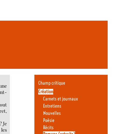
Champ critique
 une
Création
ant-
Carnets et journaux
tout
Entretiens
ret,
Nouvelles
Poésie
? Je
Récits
 les