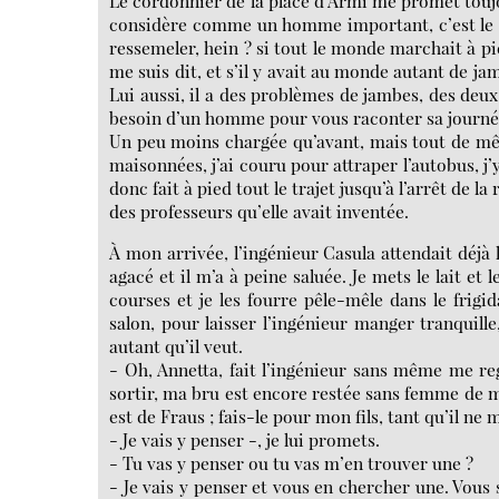
Le cordonnier de la place d’Armi me promet toujou
considère comme un homme important, c’est le dern
ressemeler, hein ? si tout le monde marchait à pie
me suis dit, et s’il y avait au monde autant de j
Lui aussi, il a des problèmes de jambes, des deux
besoin d’un homme pour vous raconter sa journée, a
Un peu moins chargée qu’avant, mais tout de m
maisonnées, j’ai couru pour attraper l’autobus, j’y 
donc fait à pied tout le trajet jusqu’à l’arrêt de l
des professeurs qu’elle avait inventée.
À mon arrivée, l’ingénieur Casula attendait déjà
agacé et il m’a à peine saluée. Je mets le lait et le
courses et je les fourre pêle-mêle dans le frigid
salon, pour laisser l’ingénieur manger tranquille,
autant qu’il veut.
- Oh, Annetta, fait l’ingénieur sans même me reg
sortir, ma bru est encore restée sans femme de mé
est de Fraus ; fais-le pour mon fils, tant qu’il ne
- Je vais y penser -, je lui promets.
- Tu vas y penser ou tu vas m’en trouver une ?
- Je vais y penser et vous en chercher une. Vous s