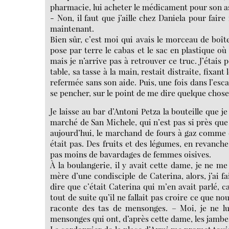
pharmacie, lui acheter le médicament pour son 
- Non, il faut que j’aille chez Daniela pour fai
maintenant.
Bien sûr, c’est moi qui avais le morceau de boît
pose par terre le cabas et le sac en plastique où 
mais je n’arrive pas à retrouver ce truc. J’étais po
table, sa tasse à la main, restait distraite, fixant
refermée sans son aide. Puis, une fois dans l’escal
se pencher, sur le point de me dire quelque chose,
Je laisse au bar d’Antoni Petza la bouteille que j
marché de San Michele, qui n’est pas si près que
aujourd’hui, le marchand de fours à gaz comme c
était pas. Des fruits et des légumes, en revanche,
pas moins de bavardages de femmes oisives.
À la boulangerie, il y avait cette dame, je ne me
mère d’une condisciple de Caterina, alors, j’ai fai
dire que c’était Caterina qui m’en avait parlé, car
tout de suite qu’il ne fallait pas croire ce que no
raconte des tas de mensonges. – Moi, je ne lui
mensonges qui ont, d’après cette dame, les jamb