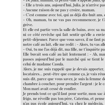
- Elle a trois ans, aujourd’hui, Julia, je n’arrive pa
- Aucune raison de ne pas y croire, maman.
- C’est comme avec toi, qui as déjà dix-huit ans, e
- Oh, maman, tu ne vas pas recommencer, je t’ai 
grève.
Et elle est partie vers la salle de bains, avec sa
ni ce côté revêche qui fait sentir qu’elle a envi
petit-déjeuner. Parce que vous savez, il ne faut p
notre café au lait, elle me redit : - Alors, tu vas 
- Oui, tu me l’as déjà dit, ma fille, ne t’inquiète pas
Elle buvait son café au lait lentement : - Ah, ma
passes aujourd’hui par le marché qui se tient le
celui de madame Casula.
Alors, je me suis rappelé que je devais apporter
locataires… peut-être que comme ça, je vais réuss
suis dit, parce que vous savez, je suis la femme
chambre à coucher, pour prendre l’argent : je le 
Mon mari avait cessé de ronfler.
Je prends tout ce qu’il faut pour sortir, mon sac 
frigo, ne réveille pas ton père, Caterina, et pense
n’as pas école aujourd’hui, va chez le médecin