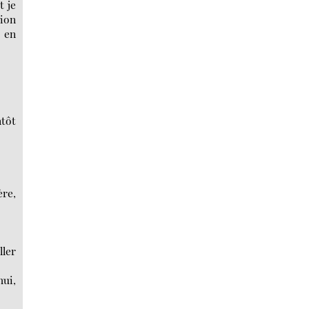
t je
tion
e en
ntôt
ère,
ller
hui,