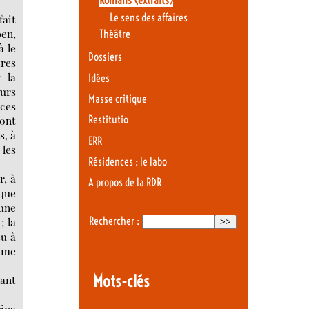
Romans (extraits)
Le sens des affaires
fait
ben,
Théâtre
à le
Dossiers
res
 la
Idées
ours
Masse critique
 ces
sont
Restitutio
s, à
ERR
 les
Résidences : le labo
r, à
A propos de la RDR
lque
 une
; la
Rechercher :
su à
e me
Mots-clés
çant
rina