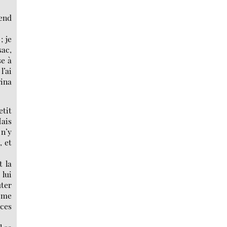
rend
; je
sac,
se à
l’ai
rina
etit
Mais
 n’y
, et
t la
 lui
uter
i me
 ces