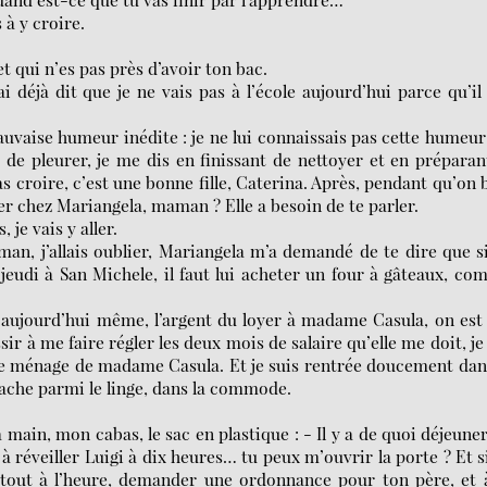
s à y croire.
t qui n’es pas près d’avoir ton bac.
déjà dit que je ne vais pas à l’école aujourd’hui parce qu’il
 mauvaise humeur inédite : je ne lui connaissais pas cette humeur
e de pleurer, je me dis en finissant de nettoyer et en préparan
as croire, c’est une bonne fille, Caterina. Après, pendant qu’on 
aller chez Mariangela, maman ? Elle a besoin de te parler.
, je vais y aller.
man, j’allais oublier, Mariangela m’a demandé de te dire que s
 jeudi à San Michele, il faut lui acheter un four à gâteaux, c
, aujourd’hui même, l’argent du loyer à madame Casula, on est
ir à me faire régler les deux mois de salaire qu’elle me doit, j
 de ménage de madame Casula. Et je suis rentrée doucement dan
cache parmi le linge, dans la commode.
à main, mon cabas, le sac en plastique : - Il y a de quoi déjeune
 à réveiller Luigi à dix heures… tu peux m’ouvrir la porte ? Et s
, tout à l’heure, demander une ordonnance pour ton père, et 