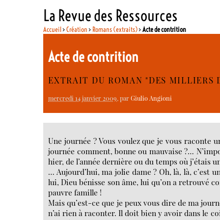
La Revue des Ressources
Accueil
>
Création
>
Romans (extraits)
>
Acte de contrition
Acte de contrition
EXTRAIT DU ROMAN "DES MILLIERS 
mercredi 14 janvier 2009
, par
Giulio Angioni
Une journée ? Vous voulez que je vous raconte u
journée comment, bonne ou mauvaise ?… N’import
hier, de l’année dernière ou du temps où j’étais une
… Aujourd’hui, ma jolie dame ? Oh, là, là, c’est 
lui, Dieu bénisse son âme, lui qu’on a retrouvé
pauvre famille !
Mais qu’est-ce que je peux vous dire de ma journé
n’ai rien à raconter. Il doit bien y avoir dans le 