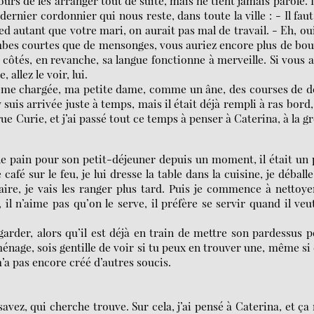
rs de les arranger tout de suite, mais ne tient jamais parole. I
ier cordonnier qui nous reste, dans toute la ville : - Il faut
d autant que votre mari, on aurait pas mal de travail. - Eh, oui
ambes courtes que de mensonges, vous auriez encore plus de bou
 côtés, en revanche, sa langue fonctionne à merveille. Si vous 
llez le voir, lui.
ême chargée, ma petite dame, comme un âne, des courses de d
suis arrivée juste à temps, mais il était déjà rempli à ras bord, 
a rue Curie, et j’ai passé tout ce temps à penser à Caterina, à la g
 le pain pour son petit-déjeuner depuis un moment, il était un
 café sur le feu, je lui dresse la table dans la cuisine, je déballe
aire, je vais les ranger plus tard. Puis je commence à nettoye
 il n’aime pas qu’on le serve, il préfère se servir quand il veu
arder, alors qu’il est déjà en train de mettre son pardessus 
nage, sois gentille de voir si tu peux en trouver une, même si 
 m’a pas encore créé d’autres soucis.
avez, qui cherche trouve. Sur cela, j’ai pensé à Caterina, et ça