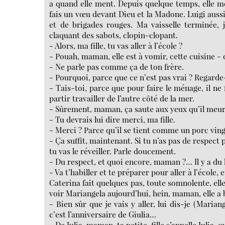
a quand elle ment. Depuis quelque temps, elle ment
fais un vœu devant Dieu et la Madone. Luigi aussi, 
et de brigades rouges. Ma vaisselle terminée, 
claquant des sabots, clopin-clopant.
- Alors, ma fille, tu vas aller à l’école ?
- Pouah, maman, elle est à vomir, cette cuisine - q
- Ne parle pas comme ça de ton frère.
- Pourquoi, parce que ce n’est pas vrai ? Regarde-
- Tais-toi, parce que pour faire le ménage, il ne 
partir travailler de l’autre côté de la mer.
- Sûrement, maman, ça saute aux yeux qu’il meurt 
- Tu devrais lui dire merci, ma fille.
- Merci ? Parce qu’il se tient comme un porc vin
- Ça suffit, maintenant. Si tu n’as pas de respec
tu vas le réveiller. Parle doucement.
- Du respect, et quoi encore, maman ?… Il y a du 
- Va t’habiller et te préparer pour aller à l’école, 
Caterina fait quelques pas, toute somnolente, elle 
voir Mariangela aujourd’hui, hein, maman, elle a b
- Bien sûr que je vais y aller, lui dis-je (Mariang
c’est l’anniversaire de Giulia…
- De Julia, maman, ta petite-fille s’appelle Julia,