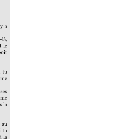
 y a
-là,
t le
boit
i tu
omme
 ses
e me
s la
r au
i tu
à la