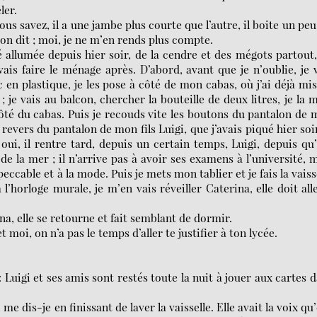
ler.
 savez, il a une jambe plus courte que l’autre, il boite un peu
on dit ; moi, je ne m’en rends plus compte.
lé allumée depuis hier soir, de la cendre et des mégots partout
 vais faire le ménage après. D’abord, avant que je n’oublie, je 
en plastique, je les pose à côté de mon cabas, où j’ai déjà mi
je vais au balcon, chercher la bouteille de deux litres, je la 
côté du cabas. Puis je recouds vite les boutons du pantalon de
 revers du pantalon de mon fils Luigi, que j’avais piqué hier soi
 oui, il rentre tard, depuis un certain temps, Luigi, depuis qu’
 de la mer ; il n’arrive pas à avoir ses examens à l’université, 
eccable et à la mode. Puis je mets mon tablier et je fais la vaiss
 l’horloge murale, je m’en vais réveiller Caterina, elle doit all
a, elle se retourne et fait semblant de dormir.
 moi, on n’a pas le temps d’aller te justifier à ton lycée.
 Luigi et ses amis sont restés toute la nuit à jouer aux cartes 
dis-je en finissant de laver la vaisselle. Elle avait la voix qu’