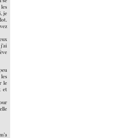
l se
 les
, je
lot.
avez
eux
j’ai
rève
 peu
 les
r le
t et
pour
elle
 m’a