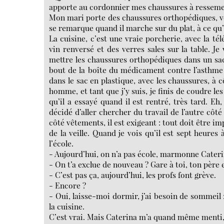
apporte au cordonnier mes chaussures à resseme
Mon mari porte des chaussures orthopédiques, vous
se remarque quand il marche sur du plat, à ce qu’
La cuisine, c’est une vraie porcherie, avec la té
vin renversé et des verres sales sur la table. Je
mettre les chaussures orthopédiques dans un sac 
bout de la boîte du médicament contre l’asthme ; 
dans le sac en plastique, avec les chaussures, à 
homme, et tant que j’y suis, je finis de coudre les
qu’il a essayé quand il est rentré, très tard. Eh,
décidé d’aller chercher du travail de l’autre côté
côté vêtements, il est exigeant : tout doit être imp
de la veille. Quand je vois qu’il est sept heures à
l’école.
- Aujourd’hui, on n’a pas école, marmonne Caterin
- On t’a exclue de nouveau ? Gare à toi, ton père et
- C’est pas ça, aujourd’hui, les profs font grève.
- Encore ?
- Oui, laisse-moi dormir, j’ai besoin de sommeil :
la cuisine.
C’est vrai. Mais Caterina m’a quand même menti, me 