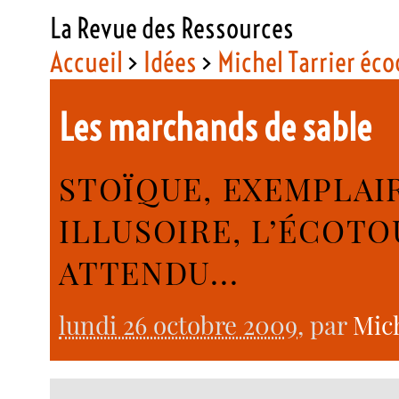
La Revue des Ressources
Accueil
>
Idées
>
Michel Tarrier éco
Les marchands de sable
STOÏQUE, EXEMPLAIR
ILLUSOIRE, L’ÉCOT
ATTENDU...
lundi 26 octobre 2009
, par
Mich