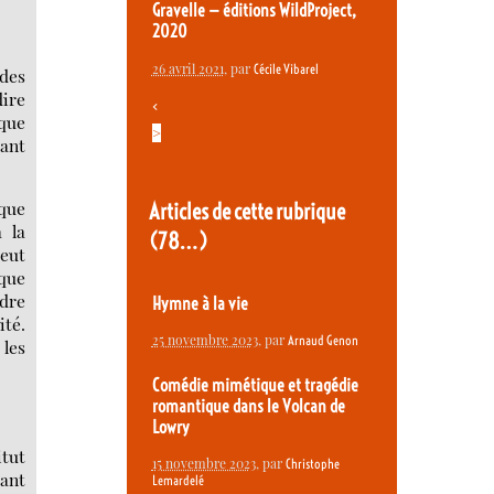
Gravelle — éditions WildProject,
2020
26 avril 2021
, par
Cécile Vibarel
 des
dire
<
ique
>
tant
ique
Articles de cette rubrique
à la
(78…)
peut
ique
ndre
Hymne à la vie
ité.
25 novembre 2023
, par
Arnaud Genon
 les
Comédie mimétique et tragédie
romantique dans le Volcan de
Lowry
itut
15 novembre 2023
, par
Christophe
dant
Lemardelé