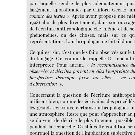
par laquelle rendre le plus adéquatement pos
largement approfondies par Clifford Geertz, un
comme des textes
». Après avoir proposé une mét
1998) aborde plus directement, dans son ouvrag
de l’écriture anthropologique elle-même et de ses li
phénomènes, ou des choses, mais sur ce qui
représentations. L’anthropologue ne fait-il donc t
Ce qui est sûr, c’est que les faits observés sur le
du langage. Or, comme le rappelle G. Lenclud (
interpréter. Pour autant, «
la reconnaissance du
observées et décrites portent en elles l’empreinte du 
perspective théorique prise sur elles – ne co
d’observation
».
Concernant la question de l’écriture anthropol
utilisent bien, comme les écrivains, des procédés
les grands écrivains, certains anthropologues o
une atmosphère. Reste que pour s’approcher au p
se doivent de décrire le plus finement possible
pendant la recherche. C’est à cette condition se
pourquoi la question de l’implication subjective d