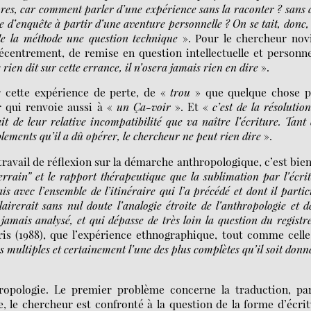
tures, car comment parler d’une expérience sans la raconter ? sans 
d’enquête à partir d’une aventure personnelle ? On se tait, donc,
 de la méthode une question technique
». Pour le chercheur novi
écentrement, de remise en question intellectuelle et personne
rien dit sur cette errance, il n’osera jamais rien en dire
».
r cette expérience de perte, de «
trou
» que quelque chose p
r qui renvoie aussi à «
un Ça-voir
». Et «
c’est de la résolutio
ait de leur relative incompatibilité que va naître l’écriture. Tant
ublements qu’il a dû opérer, le chercheur ne peut rien dire
».
travail de réflexion sur la démarche anthropologique, c’est bie
rrain” et le rapport thérapeutique que la sublimation par l’écri
avec l’ensemble de l’itinéraire qui l’a précédé et dont il partic
lairerait sans nul doute l’analogie étroite de l’anthropologie et d
amais analysé, et qui dépasse de très loin la question du registr
ris (1988), que l’expérience ethnographique, tout comme cell
 multiples et certainement l’une des plus complètes qu’il soit donn
ropologie. Le premier problème concerne la traduction, par
, le chercheur est confronté à la question de la forme d’écri