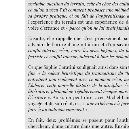
véritable question du terrain, celle du choc des cul
ce qu’on a vécu ? Et comment proposer une méthode 
sa propre pratique, et on fait de l’apprentissage
l’expérience du terrain est une expérience de d
voire d’errance et «
parce qu’on ne lui avait jamais 
Ensuite, elle rappelle que c’est précisément pa
advenir de l’ordre d’une intuition et d’un savoi
conflit interne, vécu, entre les deux logiques, du f
persiste ce conflit interne, inhérent à tous les dédo
Ce que Sophie Caratini soulignait ainsi dans son 
fine
, «
la valeur heuristique du traumatisme du “te
entretient non seulement avec ce moment vécu, mais 
Elaborer cette nouvelle histoire de la discipline éc
littérature, phénomène régulièrement évoqué mais j
l’écriture
». Ainsi, on peut dire, avec Michel Lei
voyage et de son récit, est «
une expérience à faces
faire à un individu conscient
».
En fait, deux problèmes se posent pour l’anth
chercheur, d’une culture dans une autre. Ensuite