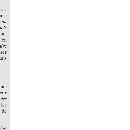
rs
»
oire
 du
able
ique
d’en
aire
user
dans
quel
oeur
 des
 les
 de
t la