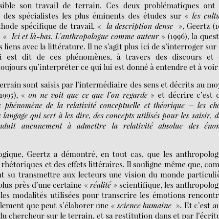
sible son travail de terrain. Ces deux problématiques ont 
 des spécialistes les plus éminents des études sur «
les cult
hode spécifique de travail, «
la description dense
», Geertz (1
e «
Ici et là-bas. L’anthropologue comme auteur
» (1996), la ques
ens avec la littérature. Il ne s’agit plus ici de s’interroger sur
 est dit de ces phénomènes, à travers des discours et 
oujours qu’interpréter ce qui lui est donné à entendre et à voir
 terrain sont saisis par l’intermédiaire des sens et décrits au m
1995), «
on ne voit que ce que l’on regarde
» et décrire c’est 
 phénomène de la relativité conceptuelle et théorique – les ch
langage qui sert à les dire, des concepts utilisés pour les saisir, d
nduit aucunement à admettre la relativité absolue des énon
ogique, Geertz a démontré, en tout cas, que les anthropolo
 rhétoriques et des effets littéraires. Il souligne même que, c
nt su transmettre aux lecteurs une vision du monde particuli
lus près d’une certaine «
réalité
» scientifique, les anthropolo
 les modalités utilisées pour transcrire les émotions rencont
ulement que peut s’élaborer une «
science humaine
». Et c’est a
u chercheur sur le terrain, et sa restitution dans et par l’écrit