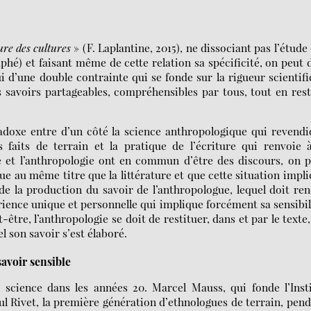
ure des cultures
» (F. Laplantine, 2015), ne dissociant pas l’étude
aphé) et faisant même de cette relation sa spécificité, on peut 
ui d’une double contrainte qui se fonde sur la rigueur scientif
avoirs partageables, compréhensibles par tous, tout en res
radoxe entre d’un côté la science anthropologique qui revend
s faits de terrain et la pratique de l’écriture qui renvoie 
ture et l’anthropologie ont en commun d’être des discours, on 
ue au même titre que la littérature et que cette situation impl
 de la production du savoir de l’anthropologue, lequel doit re
ience unique et personnelle qui implique forcément sa sensibil
être, l’anthropologie se doit de restituer, dans et par le texte,
l son savoir s’est élaboré.
savoir sensible
e science dans les années 20. Marcel Mauss, qui fonde l’Inst
ul Rivet, la première génération d’ethnologues de terrain, pen