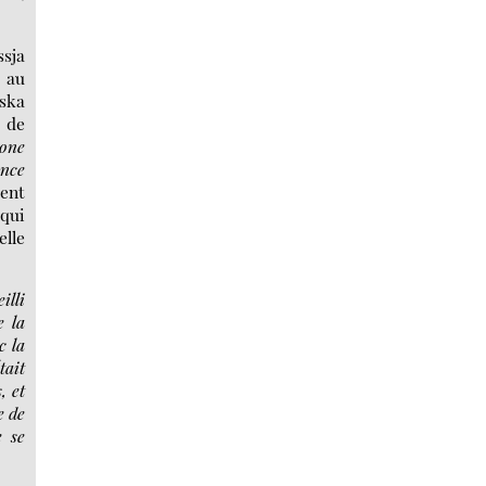
ssja
u au
aska
u de
zone
ance
ient
 qui
elle
illi
e la
c la
tait
, et
e de
e se