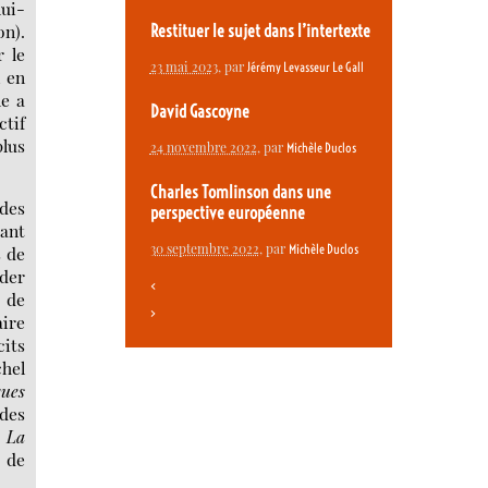
lui-
on).
Restituer le sujet dans l’intertexte
r le
23 mai 2023
, par
Jérémy Levasseur Le Gall
i en
ne a
David Gascoyne
ctif
plus
24 novembre 2022
, par
Michèle Duclos
Charles Tomlinson dans une
des
perspective européenne
tant
30 septembre 2022
, par
Michèle Duclos
s de
der
<
e de
>
aire
its
hel
ques
 des
,
La
e
de