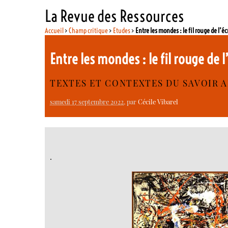
La Revue des Ressources
Accueil
>
Champ critique
>
Etudes
>
Entre les mondes : le fil rouge de l’éc
Entre les mondes : le fil rouge de 
TEXTES ET CONTEXTES DU SAVOIR
samedi 17 septembre 2022
, par
Cécile Vibarel
.