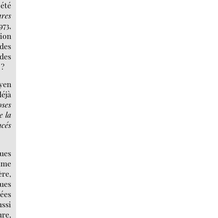
été
ures
973,
tion
 des
des
 ?
oyen
déjà
oses
e la
cés
gues
omme
ère,
gues
rées
ussi
ure,