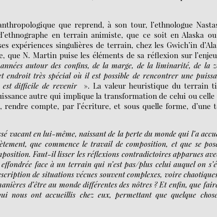
nthropologique que reprend, à son tour, l’ethnologue Nasta
 d’ethnographe en terrain animiste, que ce soit en Alaska o
es expériences singulières de terrain, chez les Gwich’in d’Al
, que N. Martin puise les éléments de sa réflexion sur l’enje
 années autour des confins, de la marge, de la liminarité, de la 
t endroit très spécial où il est possible de rencontrer une puiss
 est difficile de revenir
». La valeur heuristique du terrain t
issance autre qui implique la transformation de celui ou celle
 rendre compte, par l’écriture, et sous quelle forme, d’une t
issé vacant en lui-même, naissant de la perte du monde qui l’a accue
plètement, que commence le travail de composition, et que se pos
position. Faut-il lisser les réflexions contradictoires apparues ave
effondrée face à un terrain qui n’est pas/plus celui auquel on s’é
scription de situations vécues souvent complexes, voire chaotiques
anières d’être au monde différentes des nôtres ? Et enfin, que fair
 qui nous ont accueillis chez eux, permettant que quelque chos