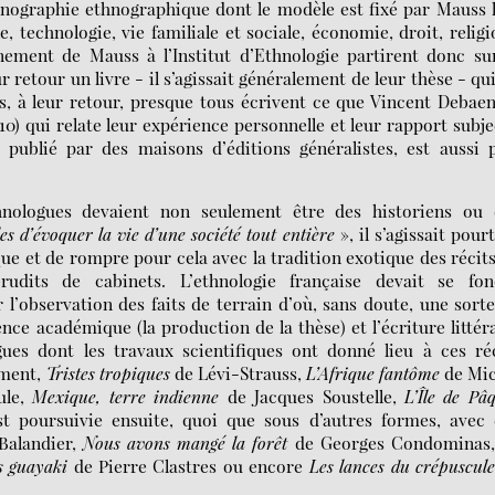
monographie ethnographique dont le modèle est fixé par Mauss 
 technologie, vie familiale et sociale, économie, droit, religi
gnement de Mauss à l’Institut d’Ethnologie partirent donc su
r retour un livre - il s’agissait généralement de leur thèse - qu
is, à leur retour, presque tous écrivent ce que Vincent Debae
0) qui relate leur expérience personnelle et leur rapport subje
, publié par des maisons d’éditions généralistes, est aussi 
thnologues devaient non seulement être des historiens ou 
 d’évoquer la vie d’une société tout entière
», il s’agissait pour
ique et de rompre pour cela avec la tradition exotique des récit
udits de cabinets. L’ethnologie française devait se fon
l’observation des faits de terrain d’où, sans doute, une sort
ience académique (la production de la thèse) et l’écriture littér
es dont les travaux scientifiques ont donné lieu à ces réc
mment,
Tristes tropiques
de Lévi-Strauss,
L’Afrique fantôme
de Mic
ule,
Mexique, terre indienne
de Jacques Soustelle,
L’Île de Pâ
est poursuivie ensuite, quoi que sous d’autres formes, avec
Balandier,
Nous avons mangé la forêt
de Georges Condominas
s guayaki
de Pierre Clastres ou encore
Les lances du crépuscul