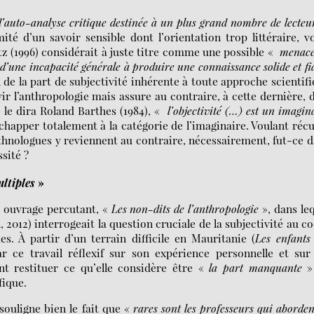
’auto-analyse critique destinée à un plus grand nombre de lecteu
ité d’un savoir sensible dont l’orientation trop littéraire, v
rtz (1996) considérait à juste titre comme une possible «
menace
d’une incapacité générale à produire une connaissance solide et fi
n de la part de subjectivité inhérente à toute approche scientif
r l’anthropologie mais assure au contraire, à cette dernière, 
 le dira Roland Barthes (1984), «
l’objectivité (…) est un imagin
 échapper totalement à la catégorie de l’imaginaire. Voulant réc
 ethnologues y reviennent au contraire, nécessairement, fut-ce 
sité ?
ultiples
»
un ouvrage percutant, «
Les non-dits de l’anthropologie
», dans le
 2012) interrogeait la question cruciale de la subjectivité au c
s. À partir d’un terrain difficile en Mauritanie (
Les enfants
ar ce travail réflexif sur son expérience personnelle et sur
nt restituer ce qu’elle considère être «
la part manquante
»
fique.
souligne bien le fait que «
rares sont les professeurs qui aborden