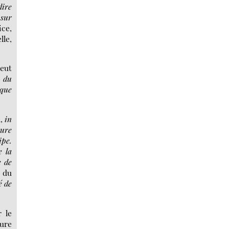
dire
 sur
ce,
lle,
eut
n du
 que
n,
in
ture
ipe.
e la
e de
e du
é de
 le
ture