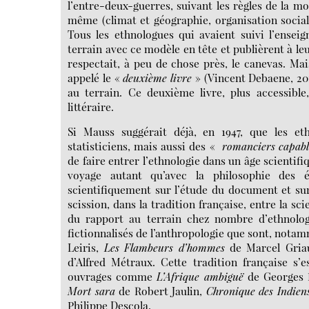
l’entre-deux-guerres, suivant les règles de la 
même (climat et géographie, organisation sociale,
Tous les ethnologues qui avaient suivi l’ensei
terrain avec ce modèle en tête et publièrent à leu
respectait, à peu de chose près, le canevas. Ma
appelé le «
deuxième livre
» (Vincent Debaene, 201
au terrain. Ce deuxième livre, plus accessible
littéraire.
Si Mauss suggérait déjà, en 1947, que les e
statisticiens, mais aussi des «
romanciers capables
de faire entrer l’ethnologie dans un âge scientif
voyage autant qu’avec la philosophie des ér
scientifiquement sur l’étude du document et sur 
scission, dans la tradition française, entre la sc
du rapport au terrain chez nombre d’ethnologu
fictionnalisés de l’anthropologie que sont, nota
Leiris,
Les Flambeurs d’hommes
de Marcel Gria
d’Alfred Métraux. Cette tradition française s’
ouvrages comme
L’Afrique ambiguë
de Georges 
Mort sara
de Robert Jaulin,
Chronique des Indien
Philippe Descola.