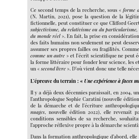
Ce second temps de la recherche, sous «
forme d
(N. Martin, 2021), pose la question de la légitim
fictionnelle, peut constituer ce que Clifford Gee
subjectivisme, du relativisme ou du particularisme, 
du monde réel
». En fait, la prise en considératio
des faits humains non seulement ne peut desservi
assumer ses propres failles ou fragilités. Comme
comme un autre
» et l’écrit scientifique ne peut
la forme littéraire pour fonder leur science, les
un «
second livre
». D’où vient donc une telle néces
L’épreuve du terrain : «
Une expérience à faces m
Il y a déjà deux décennies paraissait, en 2004, 
l’anthropologue Sophie Caratini (nouvelle édition,
de la démarche et de l’écriture anthropologique
nuages
, nouvelle édition 2022), elle revenait p
conditions sensibles de sa recherche, souhaita
l’approche réflexive propre à la démarche scienti
Dans la formation anthropologique d’abord, elle 