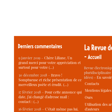
Derniers commentaires
La Revue d
-
Accueil
9 janvier 2019 –
Chère Liliane, Un
grand merci pour votre appréciation et
surtout pour votre (…)
Revue électroniqu
pluridisciplinaire 
30 décembre 2018 –
Bravo !
idées) -
En savoi
Somptueuse et riche présentation de ce
Contacts
merveilleux poète et érudit. (…)
Mentions légales
17 février 2018 –
Pour cette annonce qui
date, j’ai changé d’adresse mail :
Ours
contact : (…)
Utilisation des ar
d’auteurs
16 février 2018 –
C’était même pas lui,