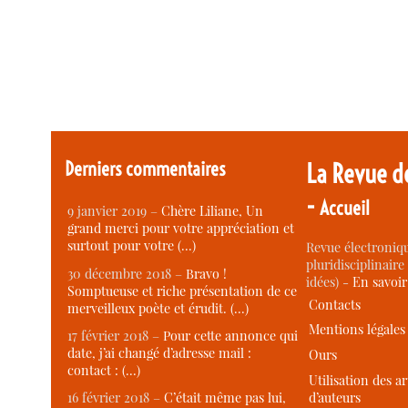
Derniers commentaires
La Revue d
-
Accueil
9 janvier 2019 –
Chère Liliane, Un
grand merci pour votre appréciation et
surtout pour votre (…)
Revue électroniqu
pluridisciplinaire 
30 décembre 2018 –
Bravo !
idées) -
En savoi
Somptueuse et riche présentation de ce
Contacts
merveilleux poète et érudit. (…)
Mentions légales
17 février 2018 –
Pour cette annonce qui
date, j’ai changé d’adresse mail :
Ours
contact : (…)
Utilisation des ar
d’auteurs
16 février 2018 –
C’était même pas lui,