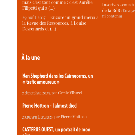
mais c’est tout comme : c’est Aurélie
Inscrivez-vous à 
Filipetti qui a (…)
de la RdR
(Envoye
ni contenu)
29 août 2017 –
Encore un grand merci à
la Revue des Ressources, à Louise
Desrenards et (…)
À la une
Nan Shepherd dans les Cairngorms, un
« trafic amoureux »
7 décembre 2025
, par
Cécile Vibarel
Pierre Mottron - I almost died
23 novembre 2025
, par
Pierre Mottron
CASTERUS OUEST, un portrait de mon