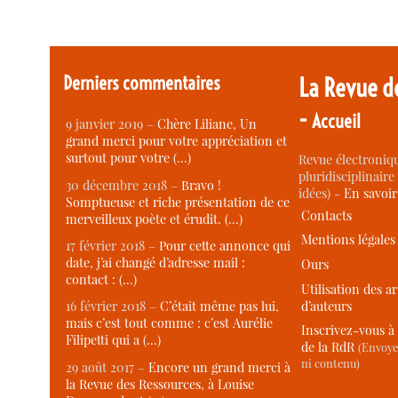
Derniers commentaires
La Revue d
-
Accueil
9 janvier 2019 –
Chère Liliane, Un
grand merci pour votre appréciation et
surtout pour votre (…)
Revue électroniqu
pluridisciplinaire 
30 décembre 2018 –
Bravo !
idées) -
En savoi
Somptueuse et riche présentation de ce
Contacts
merveilleux poète et érudit. (…)
Mentions légales
17 février 2018 –
Pour cette annonce qui
date, j’ai changé d’adresse mail :
Ours
contact : (…)
Utilisation des ar
d’auteurs
16 février 2018 –
C’était même pas lui,
mais c’est tout comme : c’est Aurélie
Inscrivez-vous à 
Filipetti qui a (…)
de la RdR
(Envoye
ni contenu)
29 août 2017 –
Encore un grand merci à
la Revue des Ressources, à Louise