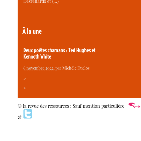
Desrenards et (…)
À la une
Deux poètes chamans : Ted Hughes et
Kenneth White
6 novembre 2022
, par
Michèle Duclos
<
>
© la revue des ressources : Sauf mention particulière |
&