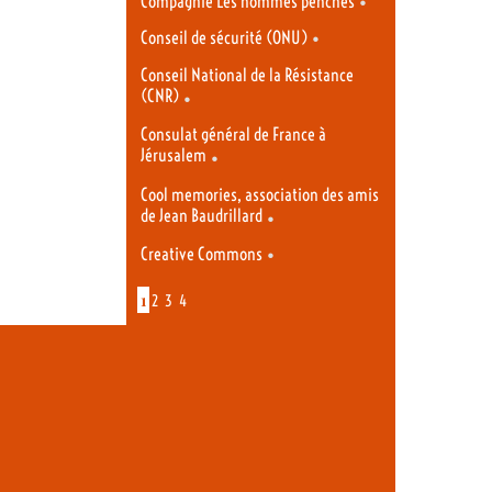
•
Compagnie Les hommes penchés
•
Conseil de sécurité (ONU)
Conseil National de la Résistance
(CNR)
•
Consulat général de France à
Jérusalem
•
Cool memories, association des amis
de Jean Baudrillard
•
•
Creative Commons
1
2
3
4