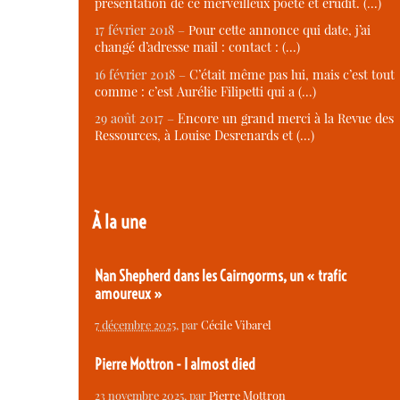
présentation de ce merveilleux poète et érudit. (…)
17 février 2018 –
Pour cette annonce qui date, j’ai
changé d’adresse mail : contact : (…)
16 février 2018 –
C’était même pas lui, mais c’est tout
comme : c’est Aurélie Filipetti qui a (…)
29 août 2017 –
Encore un grand merci à la Revue des
Ressources, à Louise Desrenards et (…)
À la une
Nan Shepherd dans les Cairngorms, un « trafic
amoureux »
7 décembre 2025
, par
Cécile Vibarel
Pierre Mottron - I almost died
23 novembre 2025
, par
Pierre Mottron