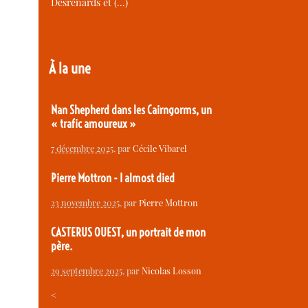
Desrenards et (…)
À la une
Nan Shepherd dans les Cairngorms, un
« trafic amoureux »
7 décembre 2025
, par
Cécile Vibarel
Pierre Mottron - I almost died
23 novembre 2025
, par
Pierre Mottron
CASTERUS OUEST, un portrait de mon
père.
29 septembre 2025
, par
Nicolas Losson
<