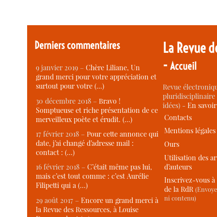
Derniers commentaires
La Revue d
-
Accueil
9 janvier 2019 –
Chère Liliane, Un
grand merci pour votre appréciation et
surtout pour votre (…)
Revue électroniqu
pluridisciplinaire 
30 décembre 2018 –
Bravo !
idées) -
En savoi
Somptueuse et riche présentation de ce
Contacts
merveilleux poète et érudit. (…)
Mentions légales
17 février 2018 –
Pour cette annonce qui
date, j’ai changé d’adresse mail :
Ours
contact : (…)
Utilisation des ar
d’auteurs
16 février 2018 –
C’était même pas lui,
mais c’est tout comme : c’est Aurélie
Inscrivez-vous à 
Filipetti qui a (…)
de la RdR
(Envoye
ni contenu)
29 août 2017 –
Encore un grand merci à
la Revue des Ressources, à Louise