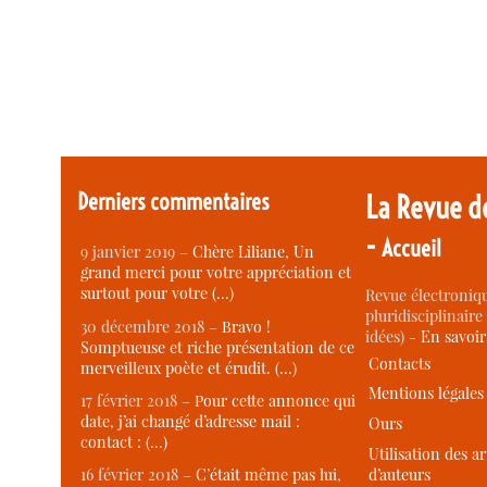
Derniers commentaires
La Revue d
-
Accueil
9 janvier 2019 –
Chère Liliane, Un
grand merci pour votre appréciation et
surtout pour votre (…)
Revue électroniqu
pluridisciplinaire 
30 décembre 2018 –
Bravo !
idées) -
En savoi
Somptueuse et riche présentation de ce
Contacts
merveilleux poète et érudit. (…)
Mentions légales
17 février 2018 –
Pour cette annonce qui
date, j’ai changé d’adresse mail :
Ours
contact : (…)
Utilisation des ar
d’auteurs
16 février 2018 –
C’était même pas lui,