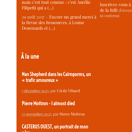
mais c’est tout comme : c’est Aurélie
Inscrivez-vous à 
Filipetti qui a (…)
de la RdR
(Envoye
ni contenu)
29 août 2017 –
Encore un grand merci à
la Revue des Ressources, à Louise
Desrenards et (…)
À la une
Nan Shepherd dans les Cairngorms, un
« trafic amoureux »
7 décembre 2025
, par
Cécile Vibarel
Pierre Mottron - I almost died
23 novembre 2025
, par
Pierre Mottron
CASTERUS OUEST, un portrait de mon