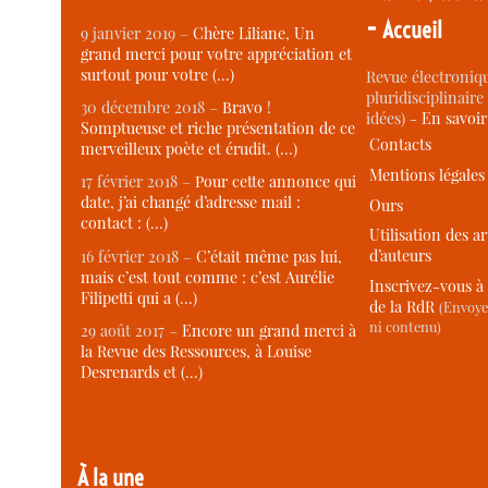
-
Accueil
9 janvier 2019 –
Chère Liliane, Un
grand merci pour votre appréciation et
surtout pour votre (…)
Revue électroniqu
pluridisciplinaire 
30 décembre 2018 –
Bravo !
idées) -
En savoi
Somptueuse et riche présentation de ce
Contacts
merveilleux poète et érudit. (…)
Mentions légales
17 février 2018 –
Pour cette annonce qui
date, j’ai changé d’adresse mail :
Ours
contact : (…)
Utilisation des ar
d’auteurs
16 février 2018 –
C’était même pas lui,
mais c’est tout comme : c’est Aurélie
Inscrivez-vous à 
Filipetti qui a (…)
de la RdR
(Envoye
ni contenu)
29 août 2017 –
Encore un grand merci à
la Revue des Ressources, à Louise
Desrenards et (…)
À la une