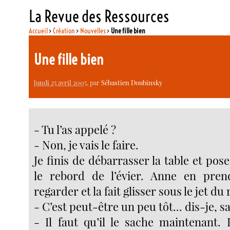
La Revue des Ressources
Accueil
>
Création
>
Nouvelles
>
Une fille bien
Une fille bien
lundi 25 avril 2005
, par
Sébastien Doubinsky
- Tu l’as appelé ?
- Non, je vais le faire.
Je finis de débarrasser la table et pose
le rebord de l’évier. Anne en pr
regarder et la fait glisser sous le jet du
- C’est peut-être un peu tôt... dis-je, 
- Il faut qu’il le sache maintenant. 