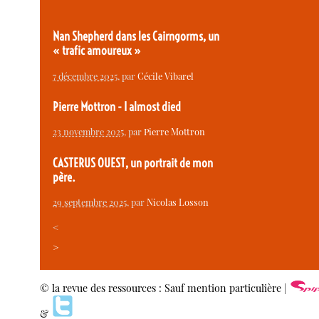
Nan Shepherd dans les Cairngorms, un
« trafic amoureux »
7 décembre 2025
, par
Cécile Vibarel
Pierre Mottron - I almost died
23 novembre 2025
, par
Pierre Mottron
CASTERUS OUEST, un portrait de mon
père.
29 septembre 2025
, par
Nicolas Losson
<
>
© la revue des ressources : Sauf mention particulière |
&