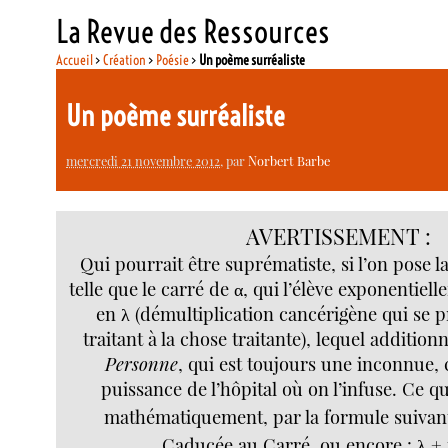
La Revue des Ressources
Accueil
>
Création
>
Poésie
>
Un poème surréaliste
Un poème surréaliste
mercredi 21 novembre 2012
, par
Norbert Barbe
AVERTISSEMENT :
Qui pourrait être suprématiste, si l’on pose la
telle que le carré de α, qui l’élève exponentiel
en λ (démultiplication cancérigène qui se p
traitant à la chose traitante), lequel addition
Personne
, qui est toujours une inconnue,
puissance de l’hôpital où on l’infuse. Ce q
mathématiquement, par la formule suivant
Caducée au Carré, ou encore : λ + 