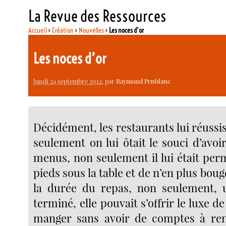
La Revue des Ressources
Accueil
>
Création
>
Nouvelles
>
Les noces d’or
Les noces d’or
lundi 24 septembre 2012
, par
Raymond Penblanc
Décidément, les restaurants lui réussi
seulement on lui ôtait le souci d’avo
menus, non seulement il lui était per
pieds sous la table et de n’en plus bou
la durée du repas, non seulement, u
terminé, elle pouvait s’offrir le luxe de 
manger sans avoir de comptes à re