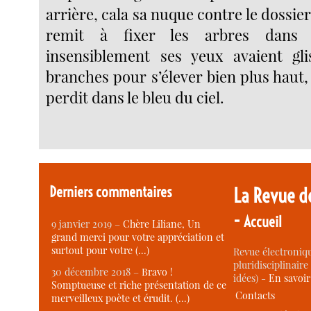
arrière, cala sa nuque contre le dossier
remit à fixer les arbres dans 
insensiblement ses yeux avaient gli
branches pour s’élever bien plus haut,
perdit dans le bleu du ciel.
Derniers commentaires
La Revue d
-
Accueil
9 janvier 2019 –
Chère Liliane, Un
grand merci pour votre appréciation et
surtout pour votre (…)
Revue électroniqu
pluridisciplinaire 
30 décembre 2018 –
Bravo !
idées) -
En savoi
Somptueuse et riche présentation de ce
Contacts
merveilleux poète et érudit. (…)