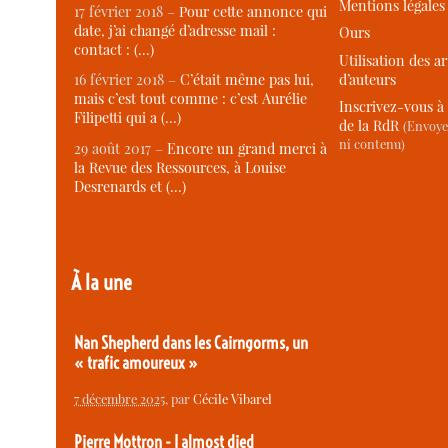
Mentions légales
17 février 2018 –
Pour cette annonce qui
date, j’ai changé d’adresse mail :
Ours
contact : (…)
Utilisation des ar
d’auteurs
16 février 2018 –
C’était même pas lui,
mais c’est tout comme : c’est Aurélie
Inscrivez-vous à 
Filipetti qui a (…)
de la RdR
(Envoye
ni contenu)
29 août 2017 –
Encore un grand merci à
la Revue des Ressources, à Louise
Desrenards et (…)
À la une
Nan Shepherd dans les Cairngorms, un
« trafic amoureux »
7 décembre 2025
, par
Cécile Vibarel
Pierre Mottron - I almost died