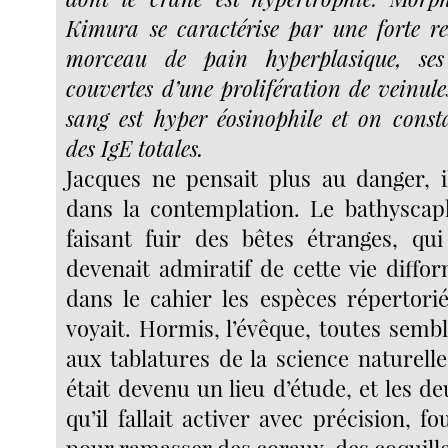
Kimura se caractérise par une forte r
morceau de pain hyperplasique, ses
couvertes d’une prolifération de veinule
sang est hyper éosinophile et on const
des IgE totales.
Jacques ne pensait plus au danger, il
dans la contemplation. Le bathyscaphe
faisant fuir des bêtes étranges, qui 
devenait admiratif de cette vie diffo
dans le cahier les espèces répertorié
voyait. Hormis, l’évêque, toutes semb
aux tablatures de la science naturell
était devenu un lieu d’étude, et les d
qu’il fallait activer avec précision, fou
pour ramasser des coraux, des coquilles