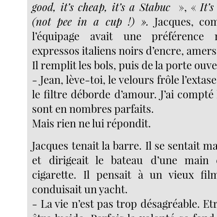
good, it’s cheap, it’s a Stabuc
», «
It’
(not pee in a cup !) ».
Jacques, com
l’équipage avait une préférence 
expressos italiens noirs d’encre, amers
Il remplit les bols, puis de la porte ouve
- Jean, lève-toi, le velours frôle l’extas
le filtre déborde d’amour. J’ai compté l
sont en nombres parfaits.
Mais rien ne lui répondit.
Jacques tenait la barre. Il se sentait ma
et dirigeait le bateau d’une mai
cigarette. Il pensait à un vieux fi
conduisait un yacht.
- La vie n’est pas trop désagréable. Et