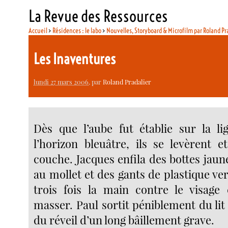
La Revue des Ressources
Accueil
>
Résidences : le labo
>
Nouvelles, Storyboard & Microfilm par Roland Pr
Les Inaventures
lundi 27 mars 2006
, par
Roland Pradalier
Dès que l’aube fut établie sur la l
l’horizon bleuâtre, ils se levèrent e
couche. Jacques enfila des bottes jau
au mollet et des gants de plastique ver
trois fois la main contre le visag
masser. Paul sortit péniblement du lit 
du réveil d’un long bâillement grave.