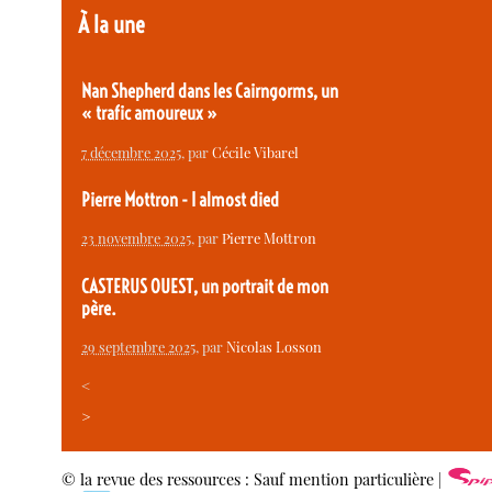
À la une
Nan Shepherd dans les Cairngorms, un
« trafic amoureux »
7 décembre 2025
, par
Cécile Vibarel
Pierre Mottron - I almost died
23 novembre 2025
, par
Pierre Mottron
CASTERUS OUEST, un portrait de mon
père.
29 septembre 2025
, par
Nicolas Losson
<
>
© la revue des ressources : Sauf mention particulière |