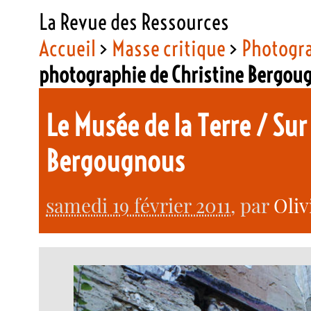
La Revue des Ressources
Accueil
>
Masse critique
>
Photogr
photographie de Christine Bergou
Le Musée de la Terre / Su
Bergougnous
samedi 19 février 2011
, par
Oli