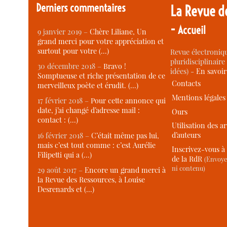
Derniers commentaires
La Revue d
-
Accueil
9 janvier 2019 –
Chère Liliane, Un
grand merci pour votre appréciation et
surtout pour votre (…)
Revue électroniqu
pluridisciplinaire 
30 décembre 2018 –
Bravo !
idées) -
En savoi
Somptueuse et riche présentation de ce
Contacts
merveilleux poète et érudit. (…)
Mentions légales
17 février 2018 –
Pour cette annonce qui
date, j’ai changé d’adresse mail :
Ours
contact : (…)
Utilisation des ar
d’auteurs
16 février 2018 –
C’était même pas lui,
mais c’est tout comme : c’est Aurélie
Inscrivez-vous à 
Filipetti qui a (…)
de la RdR
(Envoye
ni contenu)
29 août 2017 –
Encore un grand merci à
la Revue des Ressources, à Louise
Desrenards et (…)