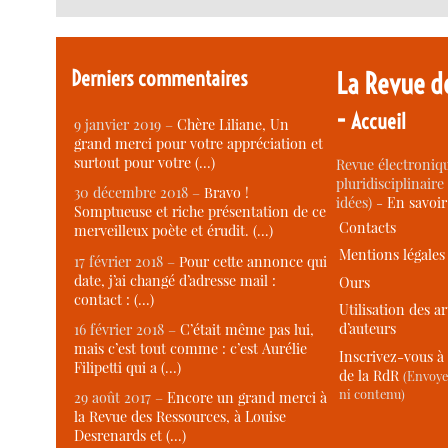
Derniers commentaires
La Revue d
-
Accueil
9 janvier 2019 –
Chère Liliane, Un
grand merci pour votre appréciation et
surtout pour votre (…)
Revue électroniqu
pluridisciplinaire 
30 décembre 2018 –
Bravo !
idées) -
En savoi
Somptueuse et riche présentation de ce
Contacts
merveilleux poète et érudit. (…)
Mentions légales
17 février 2018 –
Pour cette annonce qui
date, j’ai changé d’adresse mail :
Ours
contact : (…)
Utilisation des ar
d’auteurs
16 février 2018 –
C’était même pas lui,
mais c’est tout comme : c’est Aurélie
Inscrivez-vous à 
Filipetti qui a (…)
de la RdR
(Envoye
ni contenu)
29 août 2017 –
Encore un grand merci à
la Revue des Ressources, à Louise
Desrenards et (…)