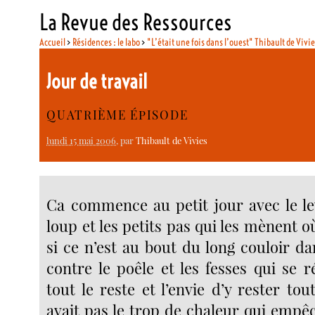
La Revue des Ressources
Accueil
>
Résidences : le labo
>
"L’était une fois dans l’ouest" Thibault de Vivi
Jour de travail
QUATRIÈME ÉPISODE
lundi 15 mai 2006
, par
Thibault de Vivies
Ca commence au petit jour avec le l
loup et les petits pas qui les mènent 
si ce n’est au bout du long couloir da
contre le poêle et les fesses qui se 
tout le reste et l’envie d’y rester tout
avait pas le trop de chaleur qui empêc