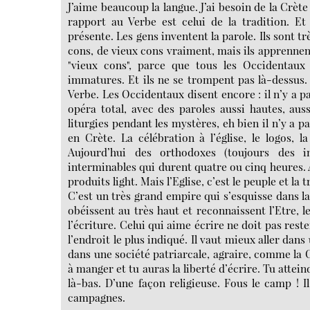
J’aime beaucoup la langue. J’ai besoin de la Crète 
rapport au Verbe est celui de la tradition. E
présente. Les gens inventent la parole. Ils sont tr
cons, de vieux cons vraiment, mais ils apprennent
"vieux cons", parce que tous les Occidentau
immatures. Et ils ne se trompent pas là-dessus. 
Verbe. Les Occidentaux disent encore : il n’y a p
opéra total, avec des paroles aussi hautes, au
liturgies pendant les mystères, eh bien il n’y a 
en Crète. La célébration à l’église, le logos, la
Aujourd’hui des orthodoxes (toujours des int
interminables qui durent quatre ou cinq heures. Av
produits light. Mais l’Eglise, c’est le peuple et la
C’est un très grand empire qui s’esquisse dans la
obéissent au très haut et reconnaissent l’Etre, le
l’écriture. Celui qui aime écrire ne doit pas reste
l’endroit le plus indiqué. Il vaut mieux aller dans
dans une société patriarcale, agraire, comme la C
à manger et tu auras la liberté d’écrire. Tu attei
là-bas. D’une façon religieuse. Fous le camp ! 
campagnes.