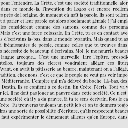
pour l’entendre. La Crète, c’est une société traditionnelle, alor
t dans ce monde-là, l’invention du Logos est encore réellem
ès près de l’origine, du moment où naît la parole. Ils sont telle
 à parler et leur parole est alors absolument géniale ! J’ai emp
x les considèrent comme des santons, comme des personna
Mais c’est une force colossale. En Crète, tu es en contact ave
as d’écrivains là-bas, dans le monde byzantin. Mais quand tu a
ssi frémissantes de poésie, comme celles que tu trouves dans
pas nécessité de beaucoup d’écrivains. Moi, je me nourris beau
 langue grecque... C’est une merveille. Lire l’épître, prosodie
ellos, toujours des clercs) voudraient alléger ces liturg
ant, on avait la pâtisserie au beurre, maintenant on a l’allégé,
 tradition, chez nous, c’est ce que le peuple ne veut pas voir impo
 Méditerranée. L’empire qui m’a délivré du boche. Là-bas, des 
 Destin. Ils se confient à ce destin. En Crète, j’écris. Tout va 
r ici. Il ne doit pas jouer au pauvre dans cette société. Ce n’est
 une société où il y a du pauvre. Si tu te sens écrivain, fous le 
rète. Tu trouveras toujours un petit job et on te donnera touj
ndras une sorte de possibilité d’écriture, qu’ils respectent beau
Il faut expérimenter le dénuement ailleurs qu’en Europe, dans