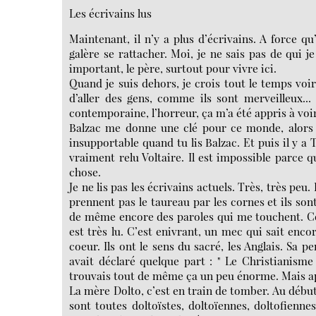
Les écrivains lus
Maintenant, il n’y a plus d’écrivains. A force qu
galère se rattacher. Moi, je ne sais pas de qui j
important, le père, surtout pour vivre ici.
Quand je suis dehors, je crois tout le temps voir
d’aller des gens, comme ils sont merveilleux... 
contemporaine, l’horreur, ça m’a été appris à voi
Balzac me donne une clé pour ce monde, alors p
insupportable quand tu lis Balzac. Et puis il y a To
vraiment relu Voltaire. Il est impossible parce 
chose.
Je ne lis pas les écrivains actuels. Très, très peu.
prennent pas le taureau par les cornes et ils sont 
de même encore des paroles qui me touchent. Com
est très lu. C’est enivrant, un mec qui sait encor
coeur. Ils ont le sens du sacré, les Anglais. Sa pe
avait déclaré quelque part : " Le Christianisme e
trouvais tout de même ça un peu énorme. Mais après
La mère Dolto, c’est en train de tomber. Au début
sont toutes doltoïstes, doltoïennes, doltofiennes