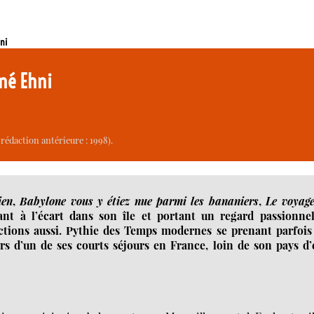
hni
ené Ehni
rédaction antérieure : 1998).
ien
,
Babylone vous y étiez nue parmi les bananiers
,
Le voyage
vant à l’écart dans son île et portant un regard passionnel
ctions aussi. Pythie des Temps modernes se prenant parfois
rs d’un de ses courts séjours en France, loin de son pays d’