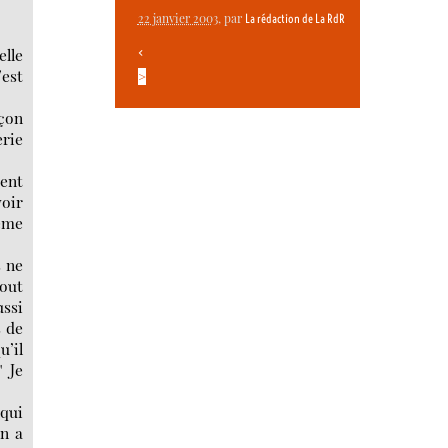
22 janvier 2003
, par
La rédaction de La RdR
<
elle
’est
>
açon
erie
ient
voir
même
s ne
tout
ussi
s de
u’il
" Je
 qui
en a