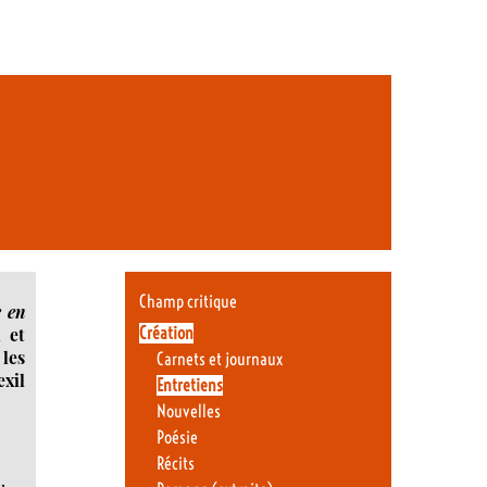
Champ critique
 en
Création
 et
 les
Carnets et journaux
exil
Entretiens
Nouvelles
Poésie
Récits