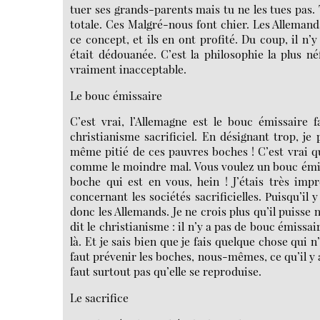
tuer ses grands-parents mais tu ne les tues pas. T
totale. Ces Malgré-nous font chier. Les Allemand
ce concept, et ils en ont profité. Du coup, il n’
était dédouanée. C’est la philosophie la plus n
vraiment inacceptable.
Le bouc émissaire
C’est vrai, l’Allemagne est le bouc émissaire 
christianisme sacrificiel. En désignant trop, 
même pitié de ces pauvres boches ! C’est vrai q
comme le moindre mal. Vous voulez un bouc émis
boche qui est en vous, hein ! J’étais très im
concernant les sociétés sacrificielles. Puisqu’il
donc les Allemands. Je ne crois plus qu’il puisse 
dit le christianisme : il n’y a pas de bouc émissa
là. Et je sais bien que je fais quelque chose qui 
faut prévenir les boches, nous-mêmes, ce qu’il y a d
faut surtout pas qu’elle se reproduise.
Le sacrifice