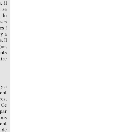
, il
t se
s du
ses
es !
 y a
. Il
gne,
ints
tire
 y a
ment
res,
. Ce
 par
nous
ent
s de