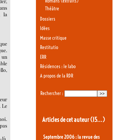
ler,
Romans (extraits)
dans
Théâtre
 la
Dossiers
Idées
Masse critique
êque
Restitutio
que.
a un
ERR
able
Résidences : le labo
llo,
A propos de la RDR
Rechercher :
heur
. Le
Articles de cet auteur
(15…)
moi.
 pas
Septembre 2006 : la revue des
-là.