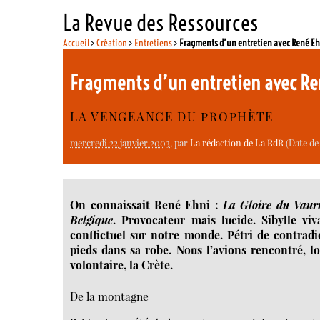
La Revue des Ressources
Accueil
>
Création
>
Entretiens
>
Fragments d’un entretien avec René E
Fragments d’un entretien avec R
LA VENGEANCE DU PROPHÈTE
mercredi 22 janvier 2003
, par
La rédaction de La RdR
(Date de 
On connaissait René Ehni :
La Gloire du Vaur
Belgique
. Provocateur mais lucide. Sibylle vi
conflictuel sur notre monde. Pétri de contradi
pieds dans sa robe. Nous l’avions rencontré, lo
volontaire, la Crète.
De la montagne