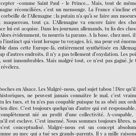
accepter -comme Saint Paul - le Prince... Mais, tout de même
emagne réconciliées, c’est un mensonge. La France s’incline e
corbeille de l’Allemagne ; la putain n’a qu’à se faire aux moeur
t maquereau, tout ça. L’Allemagne va encore faire des cho
ce lui est acquise. Dans les journaux allemands, tu lis des chos
 Alors évidemment, tu nourris ta parano. A la base, chez moi, il
l’instinct qui vient lorsque tu voyages. Ici, ma peur est énorme
ble dans cette Europe-là, entièrement synthétisée en Allema
 d’autres endroits, il n’y a pas tellement d’oxydation. Les po
, sont innombrables. Mais malgré tout, ce n’est pas gagné. Je 
 révélera.
boches en Alsace. Les Malgré-nous, quel sujet tabou ! Dire qu’il
istoriques, ne peuvent jamais connaître le mal, c’est vrai
u les tues, et tu n’es pas coupable puisque tu as obéi aux ord
ien dire. C’est toujours quelqu’un d’autre qui est responsable
complètement nié au profit d’une collectivité. A-coupable,
u’il est esclave. C’est insensé. Nous sommes toujours libres, 
s’est conceptualisé. Malgré-nous est un concept absolum
omme au mec qui a tué ses grands-parents. Il y a mille raison