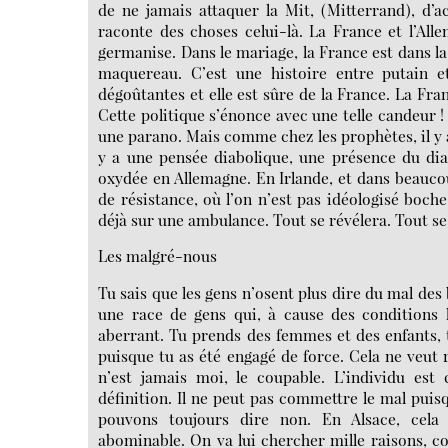
de ne jamais attaquer la Mit, (Mitterrand), d’
raconte des choses celui-là. La France et l’All
germanise. Dans le mariage, la France est dans la 
maquereau. C’est une histoire entre putain e
dégoûtantes et elle est sûre de la France. La Fran
Cette politique s’énonce avec une telle candeur !
une parano. Mais comme chez les prophètes, il y a 
y a une pensée diabolique, une présence du dia
oxydée en Allemagne. En Irlande, et dans beaucoup
de résistance, où l’on n’est pas idéologisé boche
déjà sur une ambulance. Tout se révélera. Tout se
Les malgré-nous
Tu sais que les gens n’osent plus dire du mal des 
une race de gens qui, à cause des conditions h
aberrant. Tu prends des femmes et des enfants, t
puisque tu as été engagé de force. Cela ne veut r
n’est jamais moi, le coupable. L’individu est 
définition. Il ne peut pas commettre le mal puisq
pouvons toujours dire non. En Alsace, cela 
abominable. On va lui chercher mille raisons, c