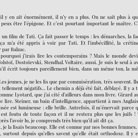
’il y en ait énormément, il n’y en a plus. On ne sait plus à qu
e peux être l’épigone. Et c’est pourtant important le maître. C
 un film de Tati. Ça fait passer le temps : les démarches, la f
ça m’a été appris à voir par Tati. Et l’imbécillité, la crétin
r par Balzac.
ourquoi j’irais lire les contemporains ? Mais le monde dev
lstoï, Dostoïevski, Stendhal. Voltaire, aussi. Je suis le seul à a
qu’il écrit toujours pareillement bien, dans un même ton, la 
 Les jeunes, je ne les lis que par commisération, très souvent. Il
tellement négatifs... Le chemin a déjà été fait, déblayé. Il y a 
me Lyotard, que j’ai cité d’ailleurs dans mon livre. Girard a
e lire. Steiner, un bain d’intelligence, appartient à mes Anglai
nsée est lumineuse ; elle brille. Autrefois, il m’énervait parce q
st foutu de toute façon et il ne restera plus que les juifs ! 
 l’avoir lu, je comprends très bien qu’il ait dit ça.
, je la lisais beaucoup. Elle est connue par nos bonnes femmes,
, surtout depuis qu’elles savent qu’elle était orthodoxe. Il y 