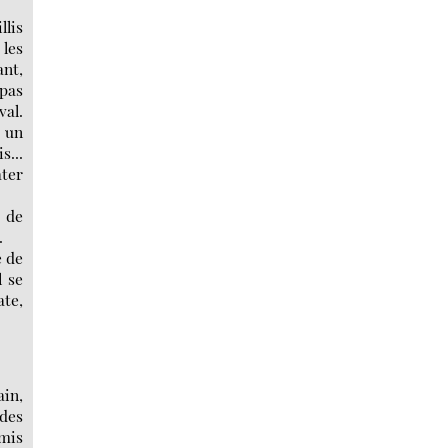
llis
 les
ant,
 pas
val.
t un
s...
ater
t de
.
e de
l se
te,
ain,
des
omis