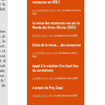
ressources en WEB 2
t la
fait
14 septembre 2006
, par
La rédaction de La
RdR
La revue des ressources vue par Le
Monde des livres (février 2005)
sins
. Je
février 2005
, par
La rédaction de La RdR
, le
Eclats de la revue... des ressources
ort,
e et
22 octobre 2003
, par
La rédaction de La
’est
RdR
t il
tait
Appel à la création d’un haut lieu
nir,
du surréalisme
mme.
2 juillet 2003
, par
La rédaction de La RdR
ch !
 ils
A propos de Preç Zogaj
9 mars 2003
, par
La rédaction de La RdR
<