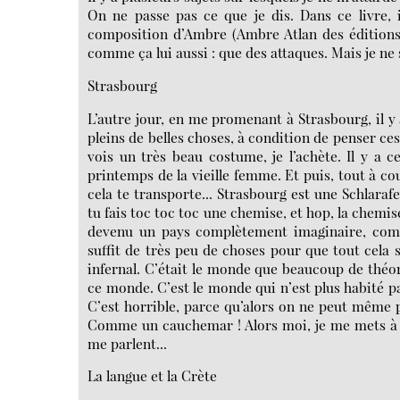
On ne passe pas ce que je dis. Dans ce livre, 
composition d’Ambre (Ambre Atlan des éditions 
comme ça lui aussi : que des attaques. Mais je ne s
Strasbourg
L’autre jour, en me promenant à Strasbourg, il y av
pleins de belles choses, à condition de penser ce
vois un très beau costume, je l’achète. Il y a 
printemps de la vieille femme. Et puis, tout à co
cela te transporte... Strasbourg est une Schlaraf
tu fais toc toc toc une chemise, et hop, la chemi
devenu un pays complètement imaginaire, complè
suffit de très peu de choses pour que tout cela s
infernal. C’était le monde que beaucoup de théori
ce monde. C’est le monde qui n’est plus habité p
C’est horrible, parce qu’alors on ne peut même p
Comme un cauchemar ! Alors moi, je me mets à pl
me parlent...
La langue et la Crète