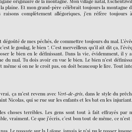
tzigane originaire de la montagne. Mon village natal, Eschentzwil
la plaine. Et mon grand-père célébrait toujours la montagne 
 raisons complètement allégoriques, j’en réfère toujours à
nt dégoûté de mes péchés, de commettre toujours du mal. L’év
’est le goulag, le bien ". C’est merveilleux qu’il ait dit ça, l’évê
poser le bien en le définissant. Dans la vie, évidemment, il y 
du mal. Tu dois avoir en vue le bien. Le bien n’est définiss
t même si on ne le croit pas, on doit beaucoup le lire. Tout inte
t vrai, ça m’est revenu avec
Vert-de-gris
, dans le style du prêc
t Nicolas, qui se rue sur les enfants et les bat en les injuriant
.
des choses terribles. Les gens sont tout à fait effrayés par 
ble, vraiment. Ce que j’écris, c’est bon tout de même, ce n’est
 pas. Le passage sur la Laïque, jamais je n’ai pu le passer jusque