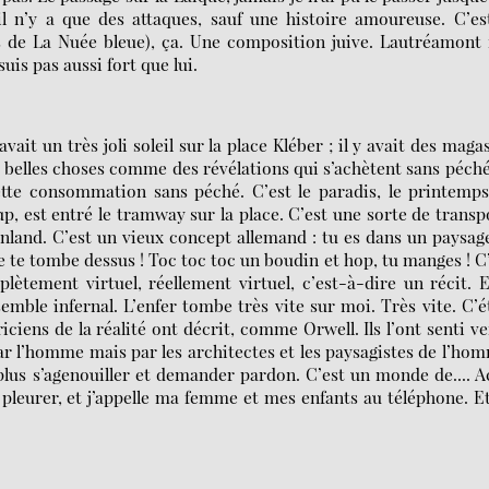
il n’y a que des attaques, sauf une histoire amoureuse. C’es
de La Nuée bleue), ça. Une composition juive. Lautréamont 
uis pas aussi fort que lui.
ait un très joli soleil sur la place Kléber ; il y avait des maga
s belles choses comme des révélations qui s’achètent sans péché
cette consommation sans péché. C’est le paradis, le printemps
up, est entré le tramway sur la place. C’est une sorte de transp
enland. C’est un vieux concept allemand : tu es dans un paysag
se te tombe dessus ! Toc toc toc un boudin et hop, tu manges ! C
tement virtuel, réellement virtuel, c’est-à-dire un récit. E
emble infernal. L’enfer tombe très vite sur moi. Très vite. C’é
ciens de la réalité ont décrit, comme Orwell. Ils l’ont senti ve
ar l’homme mais par les architectes et les paysagistes de l’ho
lus s’agenouiller et demander pardon. C’est un monde de.... A
eurer, et j’appelle ma femme et mes enfants au téléphone. Et