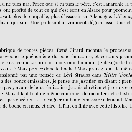
u ne tues pas. Parce que si tu tues le père, c’est l’anarchie la 
s ont profité de tout ce qui s’est écrit en Alsace pour promou
y avait plus de coupable, plus d’assassin en Allemagne. L’Allem
éfaste qui soit. Une philosophie vraiment dégueulasse. Une c
fabriqué de toutes pièces. René Girard raconte le processu
je provoque le phénomène du bouc émissaire, et certains pren
ue c’est ce qui se produit, dans mon bouquin. Je désigne le b
saire ? Mais prenez donc le boche ! Mais prenez tout de mêm
pressionné par une pensée de Lévi-Strauss dans
Tristes Tropi
 y a des boucs émissaires, je pense me justifier en disant : pre
ne pas y avoir de bouc émissaire. Je suis chrétien et je crois ce
ire. Mais il faut tout de même continuer de raconter cette histo
n’est pas chrétien, là : désigner un bouc émissaire allemand. Mai
e boche en nous, et dire : il faut en finir avec cette histoire. I