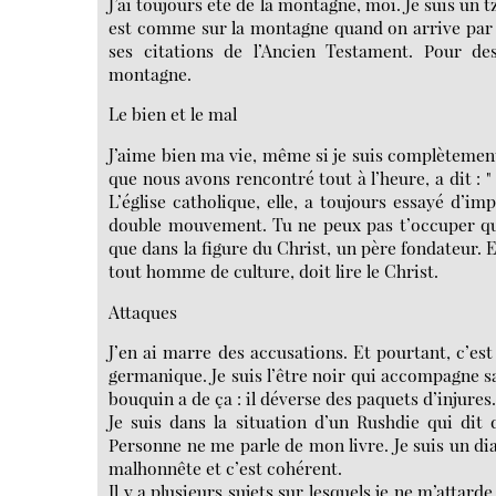
J’ai toujours été de la montagne, moi. Je suis un 
est comme sur la montagne quand on arrive par 
ses citations de l’Ancien Testament. Pour des
montagne.
Le bien et le mal
J’aime bien ma vie, même si je suis complèteme
que nous avons rencontré tout à l’heure, a dit : " c
L’église catholique, elle, a toujours essayé d’im
double mouvement. Tu ne peux pas t’occuper que 
que dans la figure du Christ, un père fondateur. E
tout homme de culture, doit lire le Christ.
Attaques
J’en ai marre des accusations. Et pourtant, c’es
germanique. Je suis l’être noir qui accompagne sain
bouquin a de ça : il déverse des paquets d’injures
Je suis dans la situation d’un Rushdie qui dit 
Personne ne me parle de mon livre. Je suis un dia
malhonnête et c’est cohérent.
Il y a plusieurs sujets sur lesquels je ne m’attarde