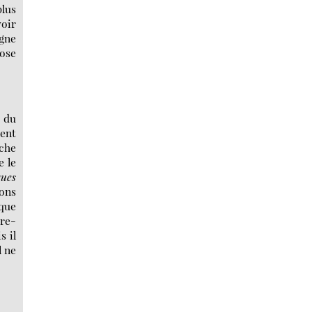
plus
voir
agne
hose
s du
nent
oche
e le
ques
nons
 que
ire-
s il
l ne