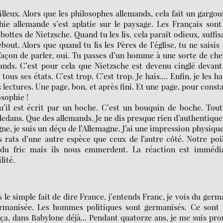
eilleux. Alors que les philosophes allemands, cela fait un gargoui
ie allemande s’est aplatie sur le paysage. Les Français sont
bottes de Nietzsche. Quand tu les lis, cela paraît odieux, suffis
bout. Alors que quand tu lis les Pères de l’église, tu ne saisis
façon de parler, oui. Tu passes d’un homme à une sorte de che
ands. C’est pour cela que Nietzsche est devenu cinglé devan
ous ses états. C’est trop. C’est trop. Je hais.... Enfin, je les hai
s lectures. Une page, bon, et après fini. Et une page, pour const
osophie !
qu’il est écrit par un boche. C’est un bouquin de boche. Tou
-dedans. Que des allemands. Je ne dis presque rien d’authentique
gne, je suis un déçu de l’Allemagne. J’ai une impression physiqu
 rats d’une autre espèce que ceux de l’autre côté. Notre poi
 du fric mais ils nous emmerdent. La réaction est immédia
lité.
s le simple fait de dire France, j’entends Franc, je vois du germ
rmanisée. Les hommes politiques sont germanisés. Ce sont 
 ça, dans Babylone déjà... Pendant quatorze ans, je me suis pr