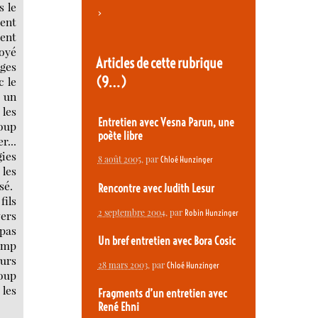
s le
>
ent
ment
loyé
Articles de cette rubrique
ges
(9…)
c le
s un
 les
Entretien avec Vesna Parun, une
coup
poète libre
r...
ies
8 août 2005
, par
Chloé Hunzinger
 les
sé.
Rencontre avec Judith Lesur
fils
2 septembre 2004
, par
Robin Hunzinger
vers
 pas
Un bref entretien avec Bora Cosic
camp
ours
28 mars 2003
, par
Chloé Hunzinger
coup
 les
Fragments d’un entretien avec
René Ehni