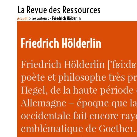
La Revue des Ressources
Accueil
> Les auteurs >
Friedrich Hölderlin
Friedrich Hölderlin
Friedrich Hölderlin [’fʁi:dʁ
poète et philosophe très pr
Hegel, de la haute période
Allemagne – époque que la 
occidentale fait encore ray
emblématique de Goethe1. C