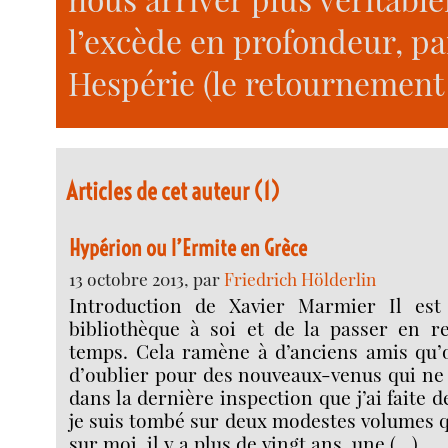
l’excède en profondeur, pa
Hespérie (le retournement 
Articles de cet auteur (1)
Hypérion ou l’Ermite en Grèce
13 octobre 2013, par
Friedrich Hölderlin
Introduction de Xavier Marmier Il est
bibliothèque à soi et de la passer en 
temps. Cela ramène à d’anciens amis qu’o
d’oublier pour des nouveaux-venus qui ne l
dans la dernière inspection que j’ai faite 
je suis tombé sur deux modestes volumes q
sur moi, il y a plus de vingt ans, une (…)