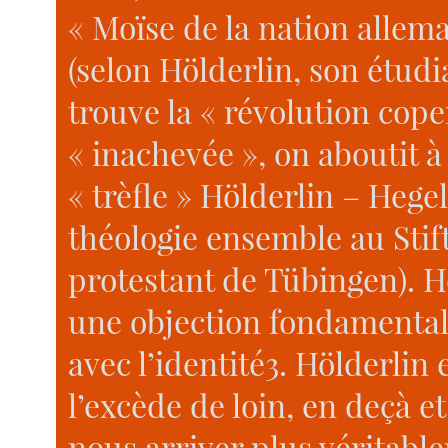
« Moïse de la nation allema
(selon Hölderlin, son étudi
trouve la « révolution cop
« inachevée », on aboutit à
« trèfle » Hölderlin – Hege
théologie ensemble au Stif
protestant de Tübingen). 
une objection fondamentale
avec l’identité3. Hölderlin 
l’excède de loin, en deçà 
nous arriver plus véritable