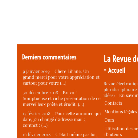
Derniers commentaires
La Revue d
-
Accueil
9 janvier 2019 –
Chère Liliane, Un
grand merci pour votre appréciation et
surtout pour votre (…)
Revue électroniqu
pluridisciplinaire 
30 décembre 2018 –
Bravo !
idées) -
En savoi
Somptueuse et riche présentation de ce
Contacts
merveilleux poète et érudit. (…)
Mentions légales
17 février 2018 –
Pour cette annonce qui
date, j’ai changé d’adresse mail :
Ours
contact : (…)
Utilisation des ar
d’auteurs
16 février 2018 –
C’était même pas lui,