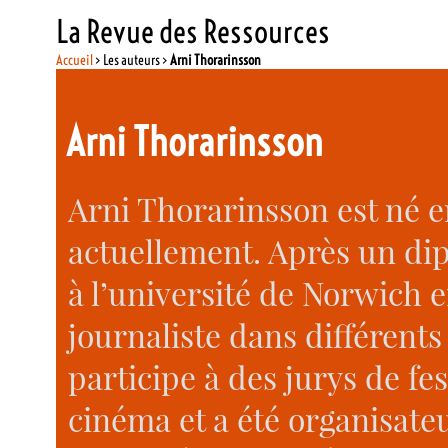
La Revue des Ressources
Accueil
> Les auteurs >
Arni Thorarinsson
Arni Thorarinsson
Arni Thorarinsson est né en
actuellement. Après un di
à l’université de Norwich e
journaliste dans différents
participe à des jurys de fe
cinéma et a été organisate