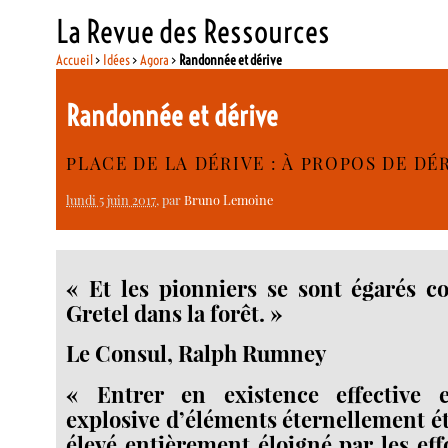
La Revue des Ressources
Accueil
>
Idées
>
Agora
>
Randonnée et dérive
Randonnée et dérive
PLACE DE LA DÉRIVE : À PROPOS DE D
lundi 5 juin 2017
, par
Bruno Lemoine
« Et les pionniers se sont égarés 
Gretel dans la forêt. »
Le Consul, Ralph Rumney
« Entrer en existence effective e
explosive d’éléments éternellement ét
élevé entièrement éloigné par les ef