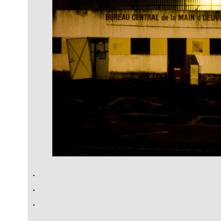
.
.
.