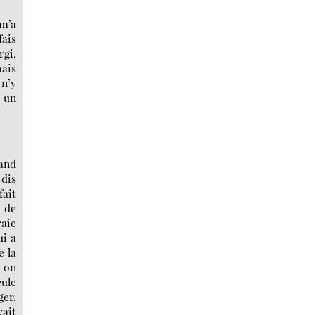
 m’a
fais
rgi,
mais
 n’y
t un
rand
 dis
fait
p de
raie
ui a
e la
, on
eule
ger,
yait