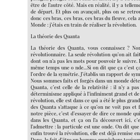
être de l’autre côté. Mais en réalité, il y a tell
de départ. Et plus on avançait, plus on se retro
donc ces bras, ces bras, ces bras du fleuve, cela
Monde : j’étais en train de réaliser la révolution.
La théorie des Quanta
La théorie des Quanta, vous connaissez ? Non 
révolutionnaire. La seule révolution qu’on ait faite
dont on n’a pas les mots pour pouvoir le suivre. L
même temps une o nde...Si on dit que ça c’est ça
l’ordre de la symétrie. J’établis un rapport de s
Nous sommes faits et forgés dans un monde déter
Quanta, c’est celle de la relativité : il n’y a pa
déterminisme appliqué à l’infiniment grand et de l
révolution, elle est dans ce qui a été le plus gra
des Quanta s’attaque à ce qu’on ne voit pas et f
notre pièce, c’est d’essayer de dire ce monde qui
dans les Quanta, et ça on l’a découvert ici, c’e
l’admettre : la particule est une onde. On dit que
enfin trouvé la révolution, elle est déjà remise en
Donc, le fait d’être un homme empêchera toujours