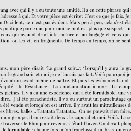
oung avec qui il y a eu toute une amitié. Il a eu cette phrase qui
adresse à qui. Et votre pièce est écrite". C’est ce que je fais. Je 
ccident, ce n’est pas évident. Mais peu à peu, cela s’est éla
 pas politique parce que pour moi ce mot est plus que suspect - 
t ceux qui avaient droit à la culture et au langage et ceux qui
nition, on les vit en fragments. De temps en temps, on se sen
ns, mon père disait "Le grand soir...", "Lorsqu’il y aura le g
 avoir le grand soir et moi je ne l’aurais pas fait. Voilà pourquoi je
 révolution avant même de naître. Et puis les événements ont 
récipité : la Résistance... La condamnation à mort. Le cam
 pleines. Il y a eu une expérience qui a été formidable, une v
 dire... J’ai été parachutiste. Il y a eu surtout un parachutage q
 été vendu et lorsqu’on est arrivé, il y avait les mitrailleuses d
 libres, balles... Tatatata Tatatata... On ne pouvait rien faire
on groupe, il en restait deux : le caporal et moi. Voilà. La s
e traverser le Rhin pour revenir. C’était l’hiver. On devait plon
ci de formidable : chaque fois qu’on franchissait un bras, on cro