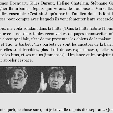
cques Hocquart, Gilles Durupt, Hélène Chatelain, Stéphane Ga
uérilla urbaine. Depuis quinze ans, de Toulouse à Marseille
lles ensemble. C’est ainsi, qu’à partir d’un lieu dont ils font 
aissés pour compte avec lesquels ils vont fomenter leurs spectacle
bois, me voilà soudain dans la hutte ("Dans la hutte habite l’ho
res avec aussi deux tables recouvertes de pages manuscrites o
 chose qu’il fait, c’est de me présenter les chiens de la maison. 
t Tao, le barbet : "Les barbets ce sont les ancêtres de la balei
s elles sont terribles, plus il dit de ces expériences qu’elles 
vre les bras, et ses mains (immenses), il les lance et les projette 
 appeler l’espace.
inir quelque chose sur quoi je travaille depuis dix-sept ans. Qu