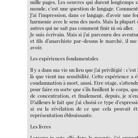
mille pages. Les oeuvres qui durent longtemps so
monde, c’est une question de langage. Comment
J’ai l’impression, dans ce langage, d’avoir une f
harmonie avec le sens des mots. Mais la plupart d
autres qui ne sait pas comment finir ni où aller.
Je suis écrivain. Mais si j’ai parcouru des aventu
et fils d’anarchiste par-dessus le marché, il me
avoir.
Les expériences fondamentales
Il y a dans ma vie un lieu que j’ai privilégié : c’es
là que vient ma sensibilité. Cette expérience a
condamnation à mort, aussi. Etre otage, s’attendre
pour faire en sorte que s’ils fusillent le corps, 
de concentration, et finalement, depuis, je n’en
D’ailleurs le fait que j’ai choisi ce type d’expres
ai eu la révélation de ce que cela pouvait ê
représentation éblouissante.
Les livres
Lorsque je suis allé dans le maquis, j’ai emporté