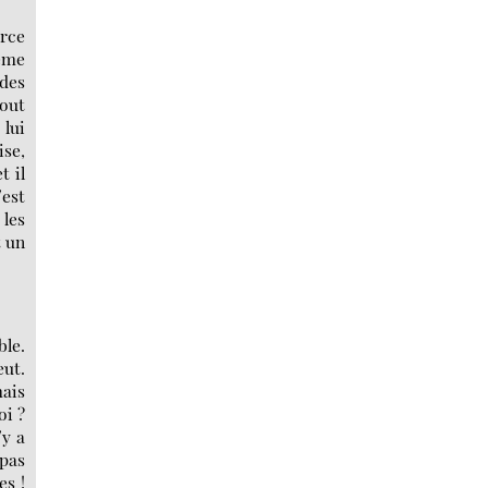
arce
même
 des
tout
 lui
ise,
t il
’est
 les
t un
ble.
eut.
mais
oi ?
’y a
 pas
es !