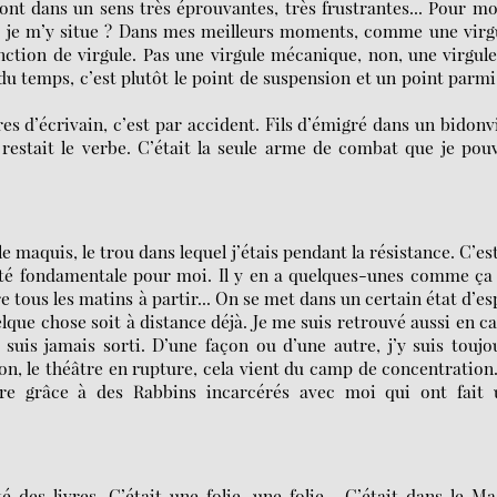
nt dans un sens très éprouvantes, très frustrantes... Pour mo
 je m’y situe ? Dans mes meilleurs moments, comme une virgu
onction de virgule. Pas une virgule mécanique, non, une virgul
u temps, c’est plutôt le point de suspension et un point parmi
res d’écrivain, c’est par accident. Fils d’émigré dans un bidonvi
 restait le verbe. C’était la seule arme de combat que je pou
t le maquis, le trou dans lequel j’étais pendant la résistance. C’es
 été fondamentale pour moi. Il y en a quelques-unes comme ça 
 tous les matins à partir... On se met dans un certain état d’es
quelque chose soit à distance déjà. Je me suis retrouvé aussi en 
 suis jamais sorti. D’une façon ou d’une autre, j’y suis toujo
sion, le théâtre en rupture, cela vient du camp de concentration.
tre grâce à des Rabbins incarcérés avec moi qui ont fait 
 des livres. C’était une folie, une folie... C’était dans le Ma