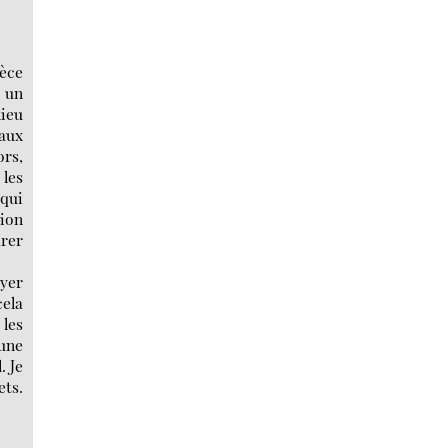
ièce
t un
lieu
aux
ors,
 les
 qui
tion
arer
ayer
cela
 les
 une
. Je
ets.