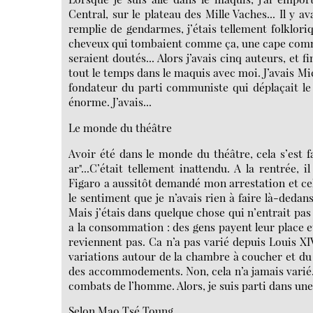
Central, sur le plateau des Mille Vaches... Il y a
remplie de gendarmes, j’étais tellement folklori
cheveux qui tombaient comme ça, une cape comme
seraient doutés... Alors j’avais cinq auteurs, et 
tout le temps dans le maquis avec moi. J’avais Mic
fondateur du parti communiste qui déplaçait le fa
énorme. J’avais...
Le monde du théâtre
Avoir été dans le monde du théâtre, cela s’est fa
ar"...C’était tellement inattendu. A la rentrée,
Figaro a aussitôt demandé mon arrestation et cel
le sentiment que je n’avais rien à faire là-dedan
Mais j’étais dans quelque chose qui n’entrait pas
a la consommation : des gens payent leur place et 
reviennent pas. Ca n’a pas varié depuis Louis XIV
variations autour de la chambre à coucher et du 
des accommodements. Non, cela n’a jamais varié. 
combats de l’homme. Alors, je suis parti dans une
Selon Mao Tsé Toung