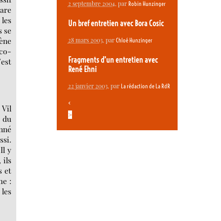
2 septembre 2004
, par
Robin Hunzinger
gare
 les
Un bref entretien avec Bora Cosic
s se
mène
28 mars 2003
, par
Chloé Hunzinger
 co-
Fragments d’un entretien avec
’est
René Ehni
22 janvier 2003
, par
La rédaction de La RdR
<
 Vil
>
e du
onné
ssi.
Il y
 ils
s et
me :
 les