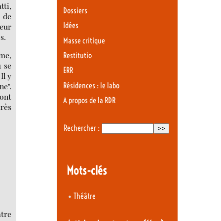
tti,
Dossiers
, de
Idées
leur
s.
Masse critique
mme,
Restitutio
ù se
ERR
Il y
ne".
Résidences : le labo
sont
A propos de la RDR
très
Rechercher :
Mots-clés
•
Théâtre
atre