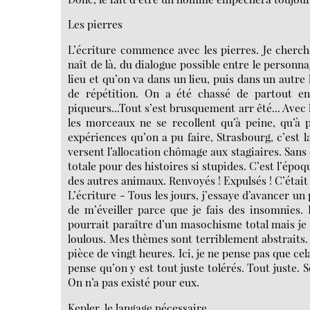
Les pierres
L’écriture commence avec les pierres. Je cherche
naît de là, du dialogue possible entre le personna
lieu et qu’on va dans un lieu, puis dans un autre l
de répétition. On a été chassé de partout en
piqueurs...Tout s’est brusquement arr êté... Avec la
les morceaux ne se recollent qu’à peine, qu’à p
expériences qu’on a pu faire, Strasbourg, c’est 
versent l’allocation chômage aux stagiaires. Sans
totale pour des histoires si stupides. C’est l’époqu
des autres animaux. Renvoyés ! Expulsés ! C’était
L’écriture - Tous les jours, j’essaye d’avancer u
de m’éveiller parce que je fais des insomnies. E
pourrait paraître d’un masochisme total mais je m
loulous. Mes thèmes sont terriblement abstraits. T
pièce de vingt heures. Ici, je ne pense pas que c
pense qu’on y est tout juste tolérés. Tout juste. S
On n’a pas existé pour eux.
Kepler, le langage nécessaire