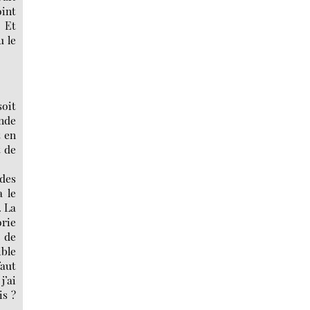
oint
. Et
u le
oit
onde
t en
t de
 des
a le
. La
orie
e de
ible
faut
j’ai
is ?