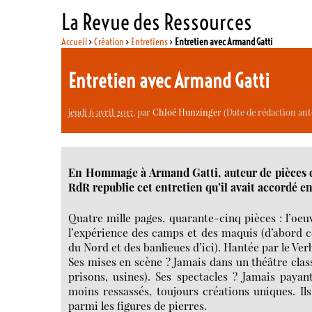
La Revue des Ressources
Accueil
>
Création
>
Entretiens
>
Entretien avec Armand Gatti
Entretien avec Armand Gatti
jeudi 6 avril 2017
, par
Chloé Hunzinger
(Date de rédaction ant
En Hommage à Armand Gatti, auteur de pièces de th
RdR republie cet entretien qu’il avait accordé e
Quatre mille pages, quarante-cinq pièces : l’oe
l’expérience des camps et des maquis (d’abord ce
du Nord et des banlieues d’ici). Hantée par le Ver
Ses mises en scène ? Jamais dans un théâtre class
prisons, usines). Ses spectacles ? Jamais payan
moins ressassés, toujours créations uniques. Ils
parmi les figures de pierres.