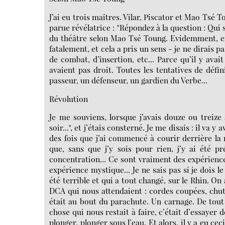
J’ai eu trois maîtres. Vilar, Piscator et Mao Tsé T
parue révélatrice : "Répondez à la question : Qui s’
du théâtre selon Mao Tsé Toung. Evidemment, en O
fatalement, et cela a pris un sens - je ne dirais
de combat, d’insertion, etc... Parce qu’il y avai
avaient pas droit. Toutes les tentatives de défi
passeur, un défenseur, un gardien du Verbe...
Révolution
Je me souviens, lorsque j’avais douze ou treize a
soir...", et j’étais consterné. Je me disais : il va y
des fois que j’ai commencé à courir derrière la
que, sans que j’y sois pour rien, j’y ai été p
concentration... Ce sont vraiment des expériences
expérience mystique... Je ne sais pas si je dois le
été terrible et qui a tout changé, sur le Rhin. On a
DCA qui nous attendaient : cordes coupées, chutes
était au bout du parachute. Un carnage. De tout m
chose qui nous restait à faire, c’était d’essayer d
plonger, plonger sous l’eau. Et alors, il y a eu ce