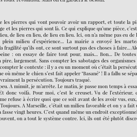
 les pierres qui vont pouvoir avoir un rapport, et toute la p
ge et les pierres qui sont là. Ce qui explique qu’une pièce, c’es
ieu, de lieu en lieu, de lieu en lieu. Ici, on n’a même pas eu de 
 plein milieu d’expérience... La mairie a envoyé les marte
 fragilité qu’ils ont, ce sont surtout pas des choses à faire... Al
eine : on essaye de faire tout pour, mais... Bon... De toutes
la pire, largement. Sans compter les sabotages des organismes
 compter le contexte : il y a eu un moment où c’était la persécu
e où même le chien s’est fait appeler "Basané" ! Il a fallu se sép
 vraiment la persécution. Toujours traqué.
n peu. A minuit, je m’arrête. Le matin, je passe mon temps à ess
t donc voilà. Pour moi, c’est le creuset. Vu de l’extérieur, 
e refuse à écrire quoi que ce soit avant de les avoir vus, eux,
oujours. A Marseille, c’était un milieu favorable et on y a fait
ela fasse vingt heures. C’est quand même un endroit exceptionnel
ouvent, on a tout le système contre. Ici, ils ont été plutôt discr