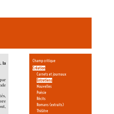
Champ critique
, la
Création
Carnets et journaux
 par
Entretiens
ande
Nouvelles
Poésie
tés,
Récits
core
Romans (extraits)
out,
Théâtre