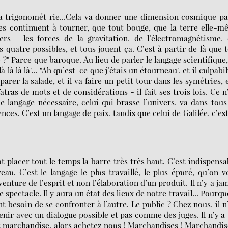
, la trigonomét rie...Cela va donner une dimension cosmique p
res continuent à tourner, que tout bouge, que la terre elle-
vers - les forces de la gravitation, de l’électromagnétisme,
es quatre possibles, et tous jouent ça. C’est à partir de là que 
 ?" Parce que baroque. Au lieu de parler le langage scientifique,
là là là là"... "Ah qu’est-ce que j’étais un étourneau", et il culpabil
rer la salade, et il va faire un petit tour dans les symétries, e
tras de mots et de considérations - il fait ses trois lois. Ce n
e langage nécessaire, celui qui brasse l’univers, va dans tous
ences. C’est un langage de paix, tandis que celui de Galilée, c’es
ut placer tout le temps la barre très très haut. C’est indispensa
u. C’est le langage le plus travaillé, le plus épuré, qu’on v
enture de l’esprit et non l’élaboration d’un produit. Il n’y a ja
de spectacle. Il y aura un état des lieux de notre travail... Pourqu
nt besoin de se confronter à l’autre. Le public ? Chez nous, il n
venir avec un dialogue possible et pas comme des juges. Il n’y a
t marchandise, alors achetez nous ! Marchandises ! Marchandis