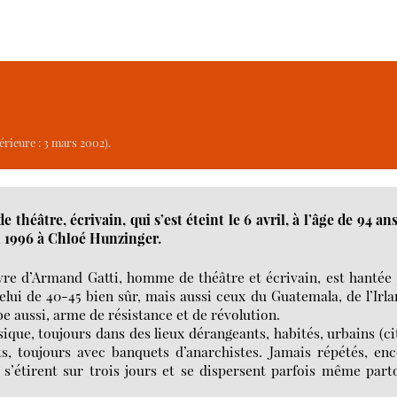
érieure : 3 mars 2002).
éâtre, écrivain, qui s’est éteint le 6 avril, à l’âge de 94 ans
n 1996 à Chloé Hunzinger.
uvre d’Armand Gatti, homme de théâtre et écrivain, est hantée
lui de 40-45 bien sûr, mais aussi ceux du Guatemala, de l’Irl
be aussi, arme de résistance et de révolution.
ique, toujours dans des lieux dérangeants, habités, urbains (ci
ts, toujours avec banquets d’anarchistes. Jamais répétés, en
 s’étirent sur trois jours et se dispersent parfois même part