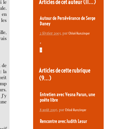
Articles de cet auteur
(11…)
i le
le.
e en
Autour de Persévérance de Serge
 les
Daney
lle,
2 février 2003
, par
Chloé Hunzinger
vais
<
>
t de
Articles de cette rubrique
: la
prit
(9…)
camp
urs.
Entretien avec Vesna Parun, une
 J’y
poète libre
une
8 août 2005
, par
Chloé Hunzinger
Rencontre avec Judith Lesur
ssif