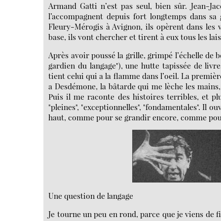
Armand Gatti n’est pas seul, bien sûr. Jean-Ja
l’accompagnent depuis fort longtemps dans sa g
Fleury-Mérogis à Avignon, ils opèrent dans les vi
base, ils vont chercher et tirent à eux tous les l
Après avoir poussé la grille, grimpé l’échelle de 
gardien du langage"), une hutte tapissée de liv
tient celui qui a la flamme dans l’oeil. La première
a Desdémone, la bâtarde qui me lèche les mains, e
Puis il me raconte des histoires terribles, et plu
"pleines", "exceptionnelles", "fondamentales". Il ou
haut, comme pour se grandir encore, comme pour
Une question de langage
Je tourne un peu en rond, parce que je viens de f