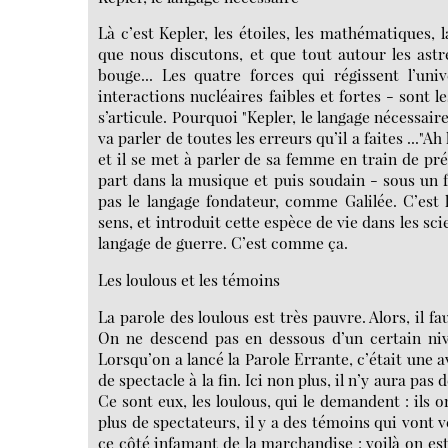
Là c’est Kepler, les étoiles, les mathématiques
que nous discutons, et que tout autour les ast
bouge... Les quatre forces qui régissent l’uni
interactions nucléaires faibles et fortes - sont l
s’articule. Pourquoi "Kepler, le langage nécessaire
va parler de toutes les erreurs qu’il a faites ..."Ah 
et il se met à parler de sa femme en train de prépa
part dans la musique et puis soudain - sous un fa
pas le langage fondateur, comme Galilée. C’est l
sens, et introduit cette espèce de vie dans les sci
langage de guerre. C’est comme ça.
Les loulous et les témoins
La parole des loulous est très pauvre. Alors, il fa
On ne descend pas en dessous d’un certain nivea
Lorsqu’on a lancé la Parole Errante, c’était une av
de spectacle à la fin. Ici non plus, il n’y aura pas 
Ce sont eux, les loulous, qui le demandent : ils o
plus de spectateurs, il y a des témoins qui vont 
ce côté infamant de la marchandise : voilà on es