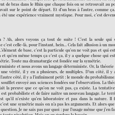
ement de bras dans le Rhin que chaque fois on se retrouvait au p
uvait sur le point de départ. Et d’un bras à l’autre, comme ça
 a été une expérience vraiment mystique. Pour moi, c’est deven
? Ah, alors voyons ça tout de suite ! C’est la seule qui s
 c’est celle-là, pour l’instant, hein... Cela fait allusion à un m
’élément de base, c’est la particule qu’on ne voit pas et qui es
 et qu’en même temps ça c’est ça, il y a quelque chose qui es
ymétrie. Toute ma dramaturgie est fondée sur la symétrie.
ministe et nous avons un langage déterministe. Or, la théorie
s une vérité, il y en a plusieurs, de multiples. D’un côté, il y 
’autre côté, il y a l’infiniment petit : le monde du probabilisme
nd soufflet envoyé aux sciences fondées sur l’observation. La thé
ait la preuve que ce qu’on ne voit pas, ça existe. La tentativ
 est probabiliste et de faire naître un nouveau langage. Le terr
st qu’il n’existe qu’en laboratoire et pas dans la nature. Il 
 c’est une symétrie mais on n’a pas les arguments. Et alors que 
 question. Je ne sais pas par quoi : par l’usage même que j’en fa
 toute révolution. Mais on en gardera le besoin.