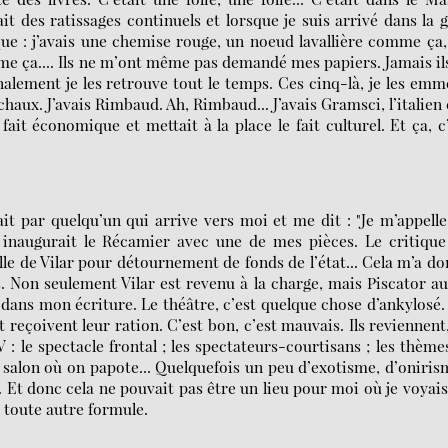
vait des ratissages continuels et lorsque je suis arrivé dans la 
que : j’avais une chemise rouge, un noeud lavallière comme ça,
 ça.... Ils ne m’ont même pas demandé mes papiers. Jamais il
finalement je les retrouve tout le temps. Ces cinq-là, je les em
haux. J’avais Rimbaud. Ah, Rimbaud... J’avais Gramsci, l’italien
it économique et mettait à la place le fait culturel. Et ça, c
it par quelqu’un qui arrive vers moi et me dit : "Je m’appelle
 il inaugurait le Récamier avec une de mes pièces. Le critiqu
le de Vilar pour détournement de fonds de l’état... Cela m’a d
s. Non seulement Vilar est revenu à la charge, mais Piscator au
 dans mon écriture. Le théâtre, c’est quelque chose d’ankylosé. 
reçoivent leur ration. C’est bon, c’est mauvais. Ils reviennent,
 : le spectacle frontal ; les spectateurs-courtisans ; les thème
salon où on papote... Quelquefois un peu d’exotisme, d’oniris
Et donc cela ne pouvait pas être un lieu pour moi où je voyais
 toute autre formule.