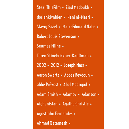
•
•
Steal ThisFilm
Ziad Medoukh
•
•
doriankivabien
Hani al-Masri
•
•
Slavoj Žižek
Marc-Edouard Nabe
•
Robert Louis Stevenson
•
Seumas Milne
•
Taren Stinebrickner-Kauffman
•
•
•
2002
2012
Joseph Nasr
•
•
Aaron Swartz
Abbas Beydoun
•
•
abbé Prévost
Abel Meeropol
•
•
•
Adam Smith
Adamov
Adanson
•
•
Afghanistan
Agatha Christie
•
Agostinho Fernandes
•
Ahmad Qatamesh