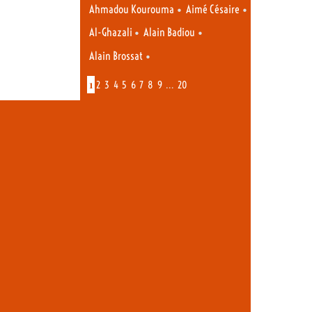
•
•
Ahmadou Kourouma
Aimé Césaire
•
•
Al-Ghazali
Alain Badiou
•
Alain Brossat
1
…
2
3
4
5
6
7
8
9
20