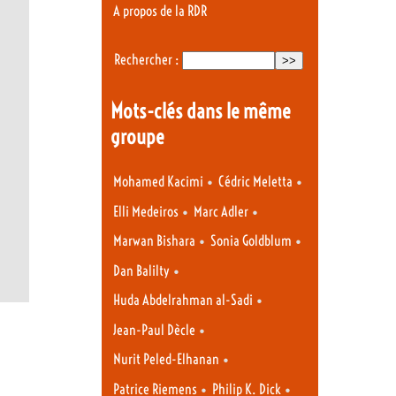
A propos de la RDR
Rechercher :
Mots-clés dans le même
groupe
•
•
Mohamed Kacimi
Cédric Meletta
•
•
Elli Medeiros
Marc Adler
•
•
Marwan Bishara
Sonia Goldblum
•
Dan Balilty
•
Huda Abdelrahman al-Sadi
•
Jean-Paul Dècle
•
Nurit Peled-Elhanan
•
•
Patrice Riemens
Philip K. Dick