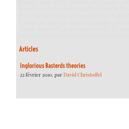
Jimmie dans Pulp Fiction, ou encore ce
tenancier de bar, dans Boulevard de la Mo
Il a créé la société de production A Ban
Fiction. Le nom de cette compagnie est u
Bande à part de Jean-Luc Godard. Le log
lui les personnages en costumes noirs de 
Articles
Inglorious Basterds theories
22 février 2010, par
David Christoffel