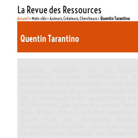
La Revue des Ressources
Accueil
> Mots-clés > Auteurs, Créateurs, Chercheurs >
Quentin Tarantino
Quentin Tarantino
Quentin Tarantino est un réalisate
producteur et acteur américain, né l
Knoxville, dans le Tennessee. Il s’est fait
années 1990 en tant que réalisateur de fi
On le reconnaît pour sa narration po
linéaire ainsi que pour ses scènes haut
mais d’une violence extrême inspirées 
Ayant reçu une formation d’acteur
fréquemment de petits rôles dans ses p
exemple, il joue le rôle de Mr. Brown da