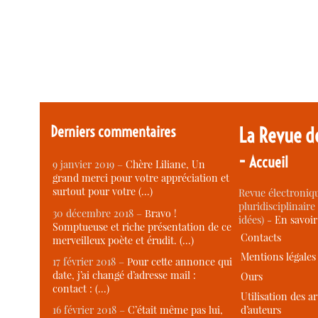
Derniers commentaires
La Revue d
-
Accueil
9 janvier 2019 –
Chère Liliane, Un
grand merci pour votre appréciation et
surtout pour votre (…)
Revue électroniqu
pluridisciplinaire 
30 décembre 2018 –
Bravo !
idées) -
En savoi
Somptueuse et riche présentation de ce
Contacts
merveilleux poète et érudit. (…)
Mentions légales
17 février 2018 –
Pour cette annonce qui
date, j’ai changé d’adresse mail :
Ours
contact : (…)
Utilisation des ar
d’auteurs
16 février 2018 –
C’était même pas lui,