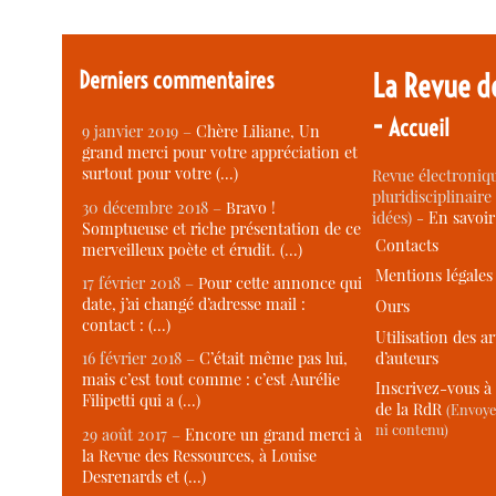
Derniers commentaires
La Revue d
-
Accueil
9 janvier 2019 –
Chère Liliane, Un
grand merci pour votre appréciation et
surtout pour votre (…)
Revue électroniqu
pluridisciplinaire 
30 décembre 2018 –
Bravo !
idées) -
En savoi
Somptueuse et riche présentation de ce
Contacts
merveilleux poète et érudit. (…)
Mentions légales
17 février 2018 –
Pour cette annonce qui
date, j’ai changé d’adresse mail :
Ours
contact : (…)
Utilisation des ar
d’auteurs
16 février 2018 –
C’était même pas lui,
mais c’est tout comme : c’est Aurélie
Inscrivez-vous à 
Filipetti qui a (…)
de la RdR
(Envoye
ni contenu)
29 août 2017 –
Encore un grand merci à
la Revue des Ressources, à Louise
Desrenards et (…)