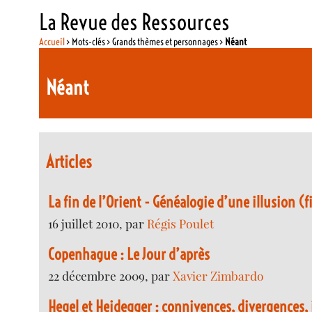
La Revue des Ressources
Accueil
> Mots-clés > Grands thèmes et personnages >
Néant
Néant
Articles
La fin de l’Orient - Généalogie d’une illusion (f
16 juillet 2010, par
Régis Poulet
Copenhague : Le Jour d’après
22 décembre 2009, par
Xavier Zimbardo
Hegel et Heidegger : connivences, divergences,