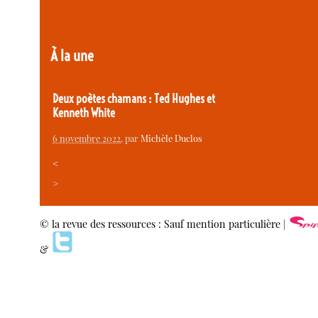
À la une
Deux poètes chamans : Ted Hughes et
Kenneth White
6 novembre 2022
, par
Michèle Duclos
<
>
© la revue des ressources : Sauf mention particulière |
&