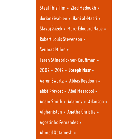
•
•
Steal ThisFilm
Ziad Medoukh
•
•
doriankivabien
Hani al-Masri
•
•
Slavoj Žižek
Marc-Edouard Nabe
•
Robert Louis Stevenson
•
Seumas Milne
•
Taren Stinebrickner-Kauffman
•
•
•
2002
2012
Joseph Nasr
•
•
Aaron Swartz
Abbas Beydoun
•
•
abbé Prévost
Abel Meeropol
•
•
•
Adam Smith
Adamov
Adanson
•
•
Afghanistan
Agatha Christie
•
Agostinho Fernandes
•
Ahmad Qatamesh