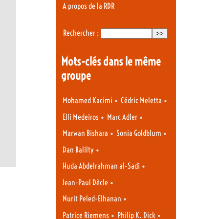
A propos de la RDR
Rechercher :
Mots-clés dans le même
groupe
•
•
Mohamed Kacimi
Cédric Meletta
•
•
Elli Medeiros
Marc Adler
•
•
Marwan Bishara
Sonia Goldblum
•
Dan Balilty
•
Huda Abdelrahman al-Sadi
•
Jean-Paul Dècle
•
Nurit Peled-Elhanan
•
•
Patrice Riemens
Philip K. Dick