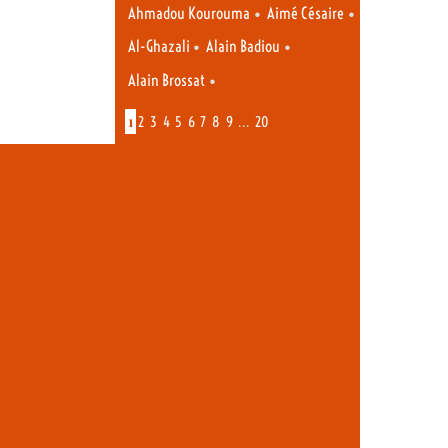
•
•
Ahmadou Kourouma
Aimé Césaire
•
•
Al-Ghazali
Alain Badiou
•
Alain Brossat
1
…
2
3
4
5
6
7
8
9
20