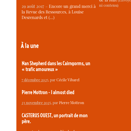
ni contenu)
29 août 2017 –
Encore un grand merci à
la Revue des Ressources, à Louise
Desrenards et (…)
À la une
Nan Shepherd dans les Cairngorms, un
« trafic amoureux »
7 décembre 2025
, par
Cécile Vibarel
Pierre Mottron - I almost died
23 novembre 2025
, par
Pierre Mottron
CASTERUS OUEST, un portrait de mon
père.