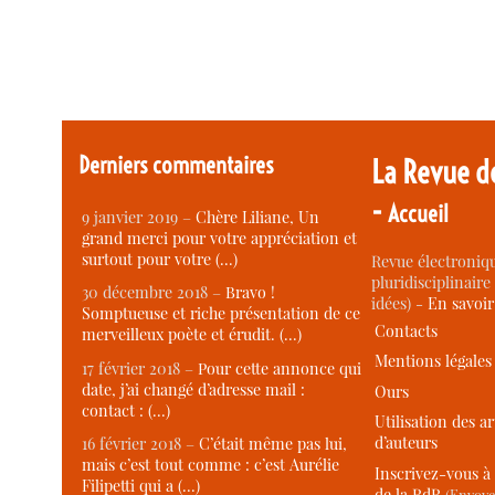
Derniers commentaires
La Revue d
-
Accueil
9 janvier 2019 –
Chère Liliane, Un
grand merci pour votre appréciation et
surtout pour votre (…)
Revue électroniqu
pluridisciplinaire 
30 décembre 2018 –
Bravo !
idées) -
En savoi
Somptueuse et riche présentation de ce
Contacts
merveilleux poète et érudit. (…)
Mentions légales
17 février 2018 –
Pour cette annonce qui
date, j’ai changé d’adresse mail :
Ours
contact : (…)
Utilisation des ar
d’auteurs
16 février 2018 –
C’était même pas lui,
mais c’est tout comme : c’est Aurélie
Inscrivez-vous à 
Filipetti qui a (…)
de la RdR
(Envoye