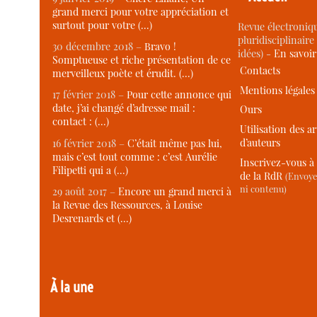
grand merci pour votre appréciation et
surtout pour votre (…)
Revue électroniqu
pluridisciplinaire 
30 décembre 2018 –
Bravo !
idées) -
En savoi
Somptueuse et riche présentation de ce
Contacts
merveilleux poète et érudit. (…)
Mentions légales
17 février 2018 –
Pour cette annonce qui
date, j’ai changé d’adresse mail :
Ours
contact : (…)
Utilisation des ar
d’auteurs
16 février 2018 –
C’était même pas lui,
mais c’est tout comme : c’est Aurélie
Inscrivez-vous à 
Filipetti qui a (…)
de la RdR
(Envoye
ni contenu)
29 août 2017 –
Encore un grand merci à
la Revue des Ressources, à Louise
Desrenards et (…)
À la une