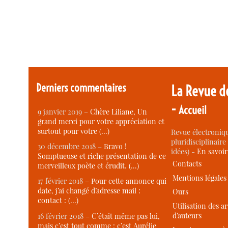
Derniers commentaires
La Revue d
-
Accueil
9 janvier 2019 –
Chère Liliane, Un
grand merci pour votre appréciation et
surtout pour votre (…)
Revue électroniqu
pluridisciplinaire 
30 décembre 2018 –
Bravo !
idées) -
En savoi
Somptueuse et riche présentation de ce
Contacts
merveilleux poète et érudit. (…)
Mentions légales
17 février 2018 –
Pour cette annonce qui
date, j’ai changé d’adresse mail :
Ours
contact : (…)
Utilisation des ar
d’auteurs
16 février 2018 –
C’était même pas lui,
mais c’est tout comme : c’est Aurélie