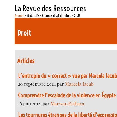
La Revue des Ressources
Accueil
> Mots-clés > Champs disciplinaires >
Droit
Droit
Articles
L’entropie du « correct » vue par Marcela Iacu
20 septembre 2011, par
Marcela Iacub
Comprendre l’escalade de la violence en Égypte
16 juin 2012, par
Marwan Bishara
Les tournures étranges de la liberté d’expressi