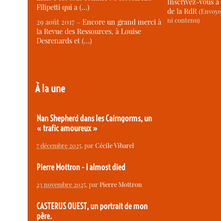
Inscrivez-vous à 
Filipetti qui a (…)
de la RdR
(Envoye
ni contenu)
29 août 2017 –
Encore un grand merci à
la Revue des Ressources, à Louise
Desrenards et (…)
À la une
Nan Shepherd dans les Cairngorms, un
« trafic amoureux »
7 décembre 2025
, par
Cécile Vibarel
Pierre Mottron - I almost died
23 novembre 2025
, par
Pierre Mottron
CASTERUS OUEST, un portrait de mon
père.