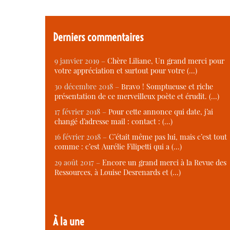
Derniers commentaires
9 janvier 2019 –
Chère Liliane, Un grand merci pour
votre appréciation et surtout pour votre (…)
30 décembre 2018 –
Bravo ! Somptueuse et riche
présentation de ce merveilleux poète et érudit. (…)
17 février 2018 –
Pour cette annonce qui date, j’ai
changé d’adresse mail : contact : (…)
16 février 2018 –
C’était même pas lui, mais c’est tout
comme : c’est Aurélie Filipetti qui a (…)
29 août 2017 –
Encore un grand merci à la Revue des
Ressources, à Louise Desrenards et (…)
À la une