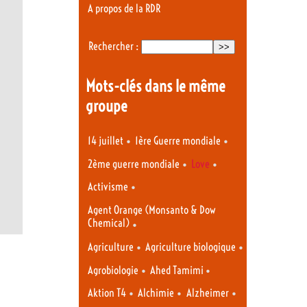
A propos de la RDR
Rechercher :
Mots-clés dans le même
groupe
•
•
14 juillet
1ère Guerre mondiale
•
•
2ème guerre mondiale
Love
•
Activisme
Agent Orange (Monsanto & Dow
Chemical)
•
•
•
Agriculture
Agriculture biologique
•
•
Agrobiologie
Ahed Tamimi
•
•
•
Aktion T4
Alchimie
Alzheimer