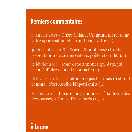
Derniers commentaires
9 janvier 2019 –
Chère Liliane, Un grand merci pour
votre appréciation et surtout pour votre (…)
30 décembre 2018 –
Bravo ! Somptueuse et riche
présentation de ce merveilleux poète et érudit. (…)
17 février 2018 –
Pour cette annonce qui date, j’ai
changé d’adresse mail : contact : (…)
16 février 2018 –
C’était même pas lui, mais c’est tout
comme : c’est Aurélie Filipetti qui a (…)
29 août 2017 –
Encore un grand merci à la Revue des
Ressources, à Louise Desrenards et (…)
À la une