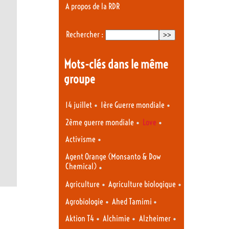
A propos de la RDR
Rechercher :
Mots-clés dans le même
groupe
•
•
14 juillet
1ère Guerre mondiale
•
•
2ème guerre mondiale
Love
•
Activisme
Agent Orange (Monsanto & Dow
Chemical)
•
•
•
Agriculture
Agriculture biologique
•
•
Agrobiologie
Ahed Tamimi
•
•
•
Aktion T4
Alchimie
Alzheimer