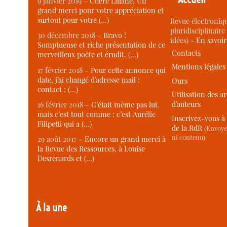
9 janvier 2019 –
Chère Liliane, Un
grand merci pour votre appréciation et
surtout pour votre (…)
Revue électroniqu
pluridisciplinaire 
30 décembre 2018 –
Bravo !
idées) -
En savoi
Somptueuse et riche présentation de ce
Contacts
merveilleux poète et érudit. (…)
Mentions légales
17 février 2018 –
Pour cette annonce qui
date, j’ai changé d’adresse mail :
Ours
contact : (…)
Utilisation des ar
d’auteurs
16 février 2018 –
C’était même pas lui,
mais c’est tout comme : c’est Aurélie
Inscrivez-vous à 
Filipetti qui a (…)
de la RdR
(Envoye
ni contenu)
29 août 2017 –
Encore un grand merci à
la Revue des Ressources, à Louise
Desrenards et (…)
À la une