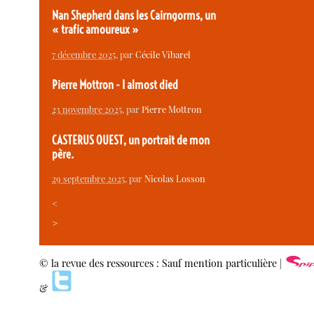
Nan Shepherd dans les Cairngorms, un
« trafic amoureux »
7 décembre 2025
, par
Cécile Vibarel
Pierre Mottron - I almost died
23 novembre 2025
, par
Pierre Mottron
CASTERUS OUEST, un portrait de mon
père.
29 septembre 2025
, par
Nicolas Losson
<
>
© la revue des ressources : Sauf mention particulière |
&